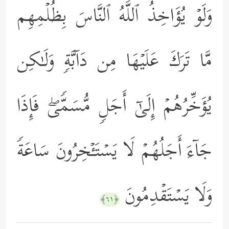
وَلَوۡ یُؤَاخِذُ ٱللَّهُ ٱلنَّاسَ بِظُلۡمِهِم
مَّا تَرَكَ عَلَیۡهَا مِن دَاۤبَّةࣲ وَلَـٰكِن
یُؤَخِّرُهُمۡ إِلَىٰۤ أَجَلࣲ مُّسَمࣰّىۖ فَإِذَا
جَاۤءَ أَجَلُهُمۡ لَا یَسۡتَـٔۡخِرُونَ سَاعَةࣰ
وَلَا یَسۡتَقۡدِمُونَ
﴿٦١﴾