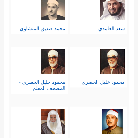
سعد الغامدي
محمد صديق المنشاوي
محمود خليل الحصري
محمود خليل الحصري -
المصحف المعلم