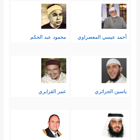
أحمد عيسي المعصراوي
محمود عبد الحكم
ياسين الجزائري
عمر القزابري