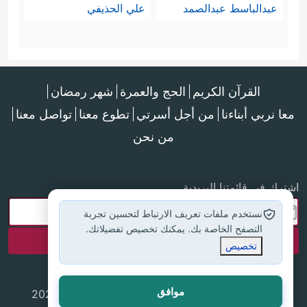
عبدالباسط عبدالصمد
علي الحذيفي
القرآن الكريم
الحج والعمرة
شهر رمضان
معا نربي أبناءنا
من أجل أسرتي
تطوع معنا
تواصل معنا
من نحن
اشترك في قائمتنا البريدية
نستخدم ملفات تعريف الارتباط لتحسين تجربة
التصفح الخاصة بك. يمكنك تخصيص تفضيلاتك.
تخصيص
موافق
جميع الحقوق محفوظة لموقع إسلام أون لاين © 2025