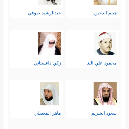
هيثم الدخين
عبدالرشيد صوفي
محمود علي البنا
زكي داغستاني
سعود الشريم
ماهر المعيقلي