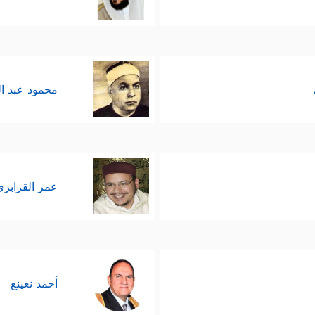
محمود عبد ا
عمر القزابري
أحمد نعينع