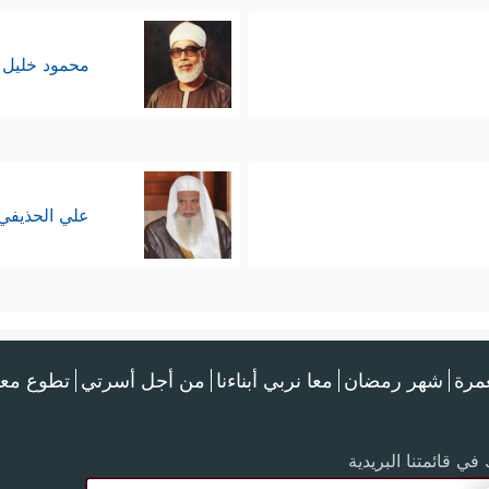
محمود خليل 
علي الحذيفي
عمرة
شهر رمضان
معا نربي أبناءنا
من أجل أسرتي
تطوع معن
في قائمتنا البريدية