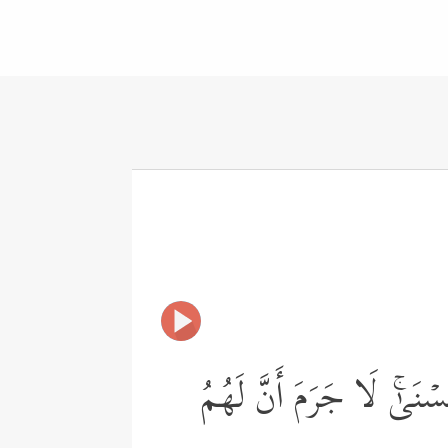
ۡنَىٰۚ لَا جَرَمَ أَنَّ لَهُمُ