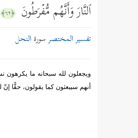
ٱلنَّارَ وَأَنَّهُم مُّفۡرَطُونَ
﴿٦٢﴾
تفسير المختصر
سورة
النحل
ويجعلون لله سبحانه ما يكرهون نس
أنهم سيبعثون كما يقولون، حقًّا إنّ ل