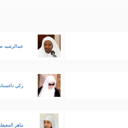
عبدالرشيد 
زكي داغستان
ماهر المعيقل