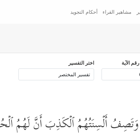
ر
مشاهير القراء
أحكام التجويد
رقم الآية
اختر التفسير
ۚ وَتَصِفُ أَلۡسِنَتُهُمُ ٱلۡكَذِبَ أَنَّ لَهُمُ ٱلۡحُس