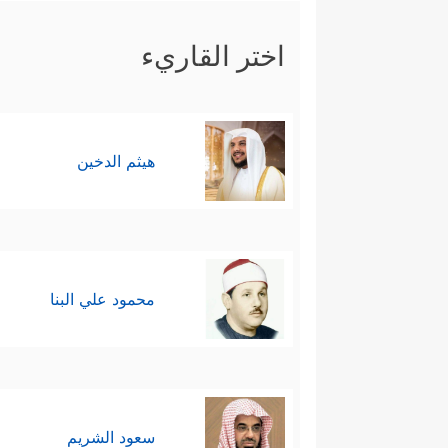
اختر القاريء
هيثم الدخين
محمود علي البنا
سعود الشريم