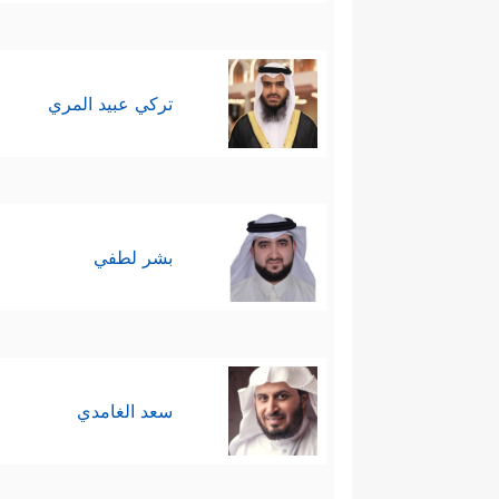
تركي عبيد المري
بشر لطفي
سعد الغامدي