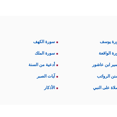
رة يوسف
سورة الكهف
ة الواقعة
سورة الملك
ير ابن عاشور
أدعية من السنة
نن الرواتب
آيات الصبر
لاة على النبي
الأذكار