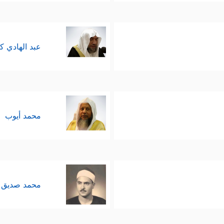
عبد الهادي ك
محمد أيوب
محمد صديق 