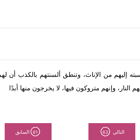
بته إليهم من الإناث، وتنطق ألسنتهم بالكذب أن لهم
هم النار، وإنهم متروكون فيها، لا يخرجون منها أبدًا
التالي
السابق
61
63