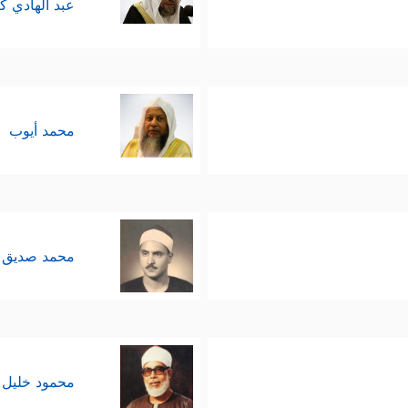
عبد الهادي ك
محمد أيوب
محمد صديق 
محمود خليل 