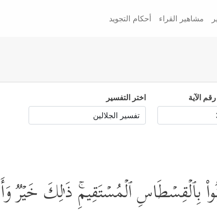
ر
مشاهير القراء
أحكام التجويد
رقم الآية
اختر التفسير
زِنُواْ بِٱلۡقِسۡطَاسِ ٱلۡمُسۡتَقِیمِۚ ذَ ٰ⁠لِكَ خَیۡرࣱ و