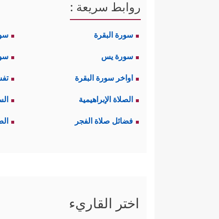
روابط سريعة :
سورة البقرة
سو
سورة يس
سور
اواخر سورة البقرة
تفس
الصلاة الإبراهيمية
الس
فضائل صلاة الفجر
الص
اختر القاريء