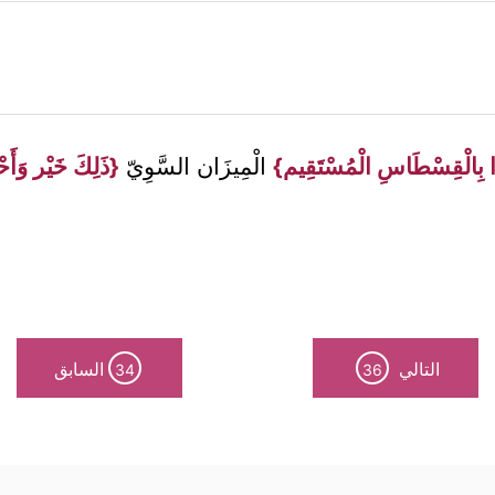
ِالْقِسْطَاسِ الْمُسْتَقِيم}
الْمِيزَان السَّوِيّ
{ذَلِكَ خَيْر وَأ
التالي
السابق
34
36