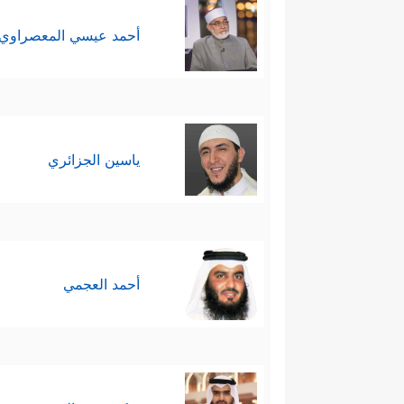
أحمد عيسي المعصراوي
ياسين الجزائري
أحمد العجمي