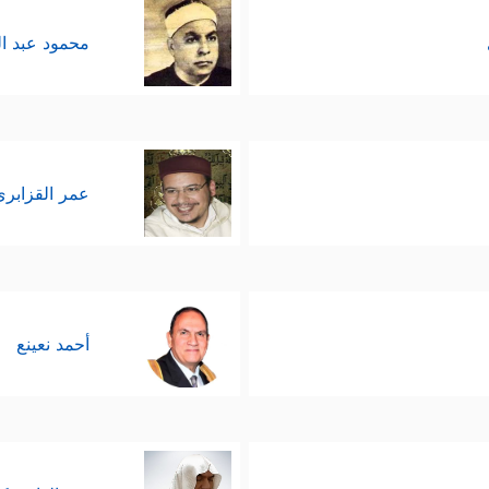
محمود عبد ا
عمر القزابري
أحمد نعينع