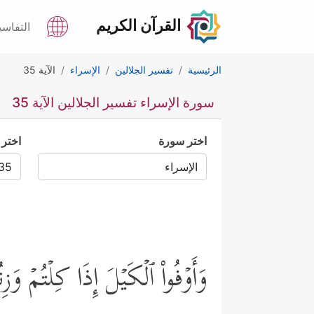
القرآن الكريم
التفاسي
الرئيسية
تفسير الجلالين
الإسراء
الآية 35
سورة الإسراء تفسير الجلالين الآية 35
اختر سورة
اختر 
وَأَوۡفُواْ ٱلۡكَیۡلَ إِذَا كِلۡتُمۡ وَ