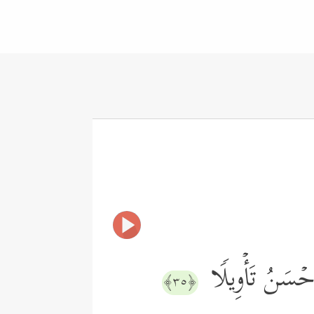
َأَحۡسَنُ تَأۡوِیلࣰا
﴿٣٥﴾