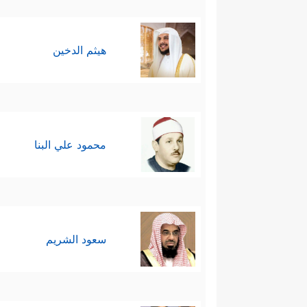
هيثم الدخين
محمود علي البنا
سعود الشريم