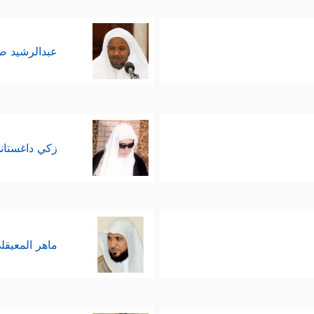
عبدالرشيد 
زكي داغستان
ماهر المعيقل