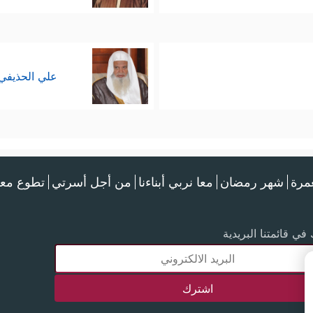
علي الحذيفي
عمرة
شهر رمضان
معا نربي أبناءنا
من أجل أسرتي
تطوع معن
في قائمتنا البريدية