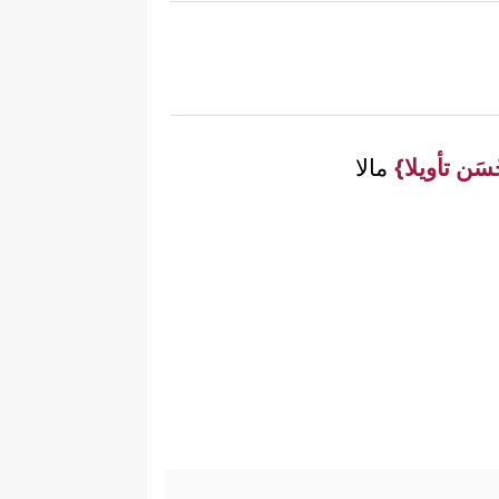
َحْسَن تأويلا}
مالا