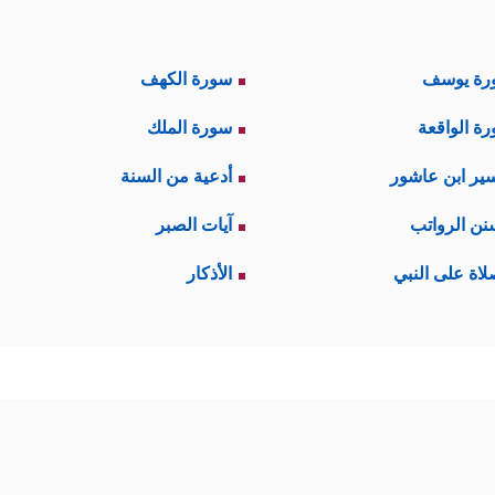
رة يوسف
سورة الكهف
ة الواقعة
سورة الملك
ير ابن عاشور
أدعية من السنة
نن الرواتب
آيات الصبر
لاة على النبي
الأذكار