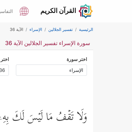
القرآن الكريم
التفاسي
الرئيسية
تفسير الجلالين
الإسراء
الآية 36
سورة الإسراء تفسير الجلالين الآية 36
اختر سورة
اختر 
وَلَا تَقۡفُ مَا لَیۡسَ لَكَ بِهِۦ عِل