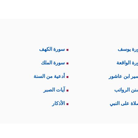
رة يوسف
سورة الكهف
ة الواقعة
سورة الملك
ير ابن عاشور
أدعية من السنة
نن الرواتب
آيات الصبر
لاة على النبي
الأذكار