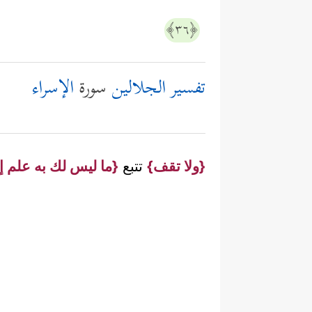
﴿٣٦﴾
تفسير الجلالين
سورة
الإسراء
{ولا تقف}
تتبع
{ما ليس لك به علم إن 