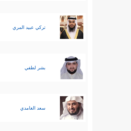
تركي عبيد المري
بشر لطفي
سعد الغامدي