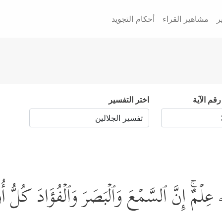
ر
مشاهير القراء
أحكام التجويد
رقم الآية
اختر التفسير
ۡمٌۚ إِنَّ ٱلسَّمۡعَ وَٱلۡبَصَرَ وَٱلۡفُؤَادَ كُلُّ أُوْل