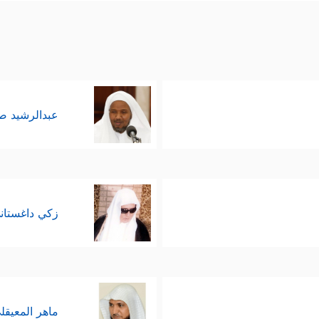
عبدالرشيد 
زكي داغستان
ماهر المعيقل