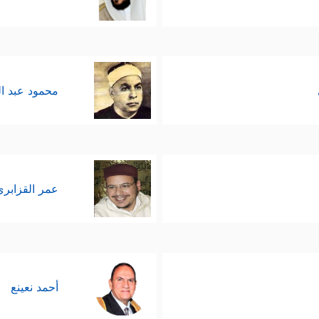
محمود عبد ا
عمر القزابري
أحمد نعينع