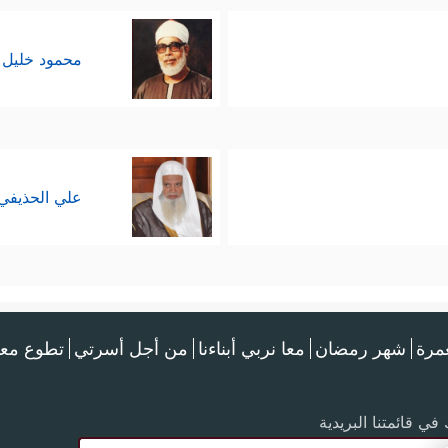
محمود خليل 
علي الحذيفي
عمرة
شهر رمضان
معا نربي أبناءنا
من أجل أسرتي
تطوع معن
في قائمتنا البريدية