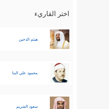
اختر القاريء
هيثم الدخين
محمود علي البنا
سعود الشريم