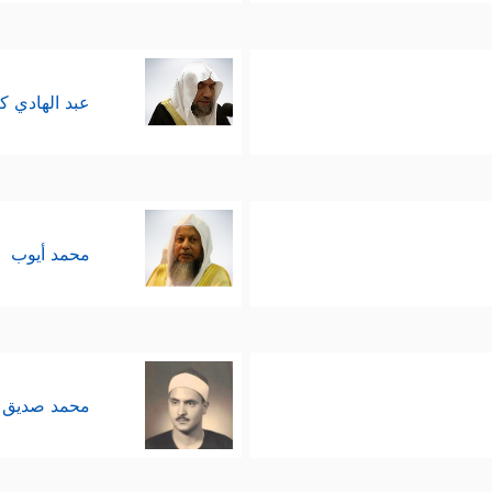
عبد الهادي ك
محمد أيوب
محمد صديق 