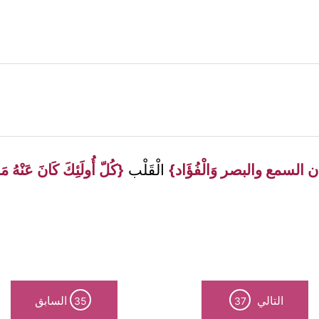
السمع والبصر وَالْفُؤَاد}
الْقَلْب
{كُلّ أُولَئِكَ كَانَ عَنْهُ مَ
التالي
السابق
35
37