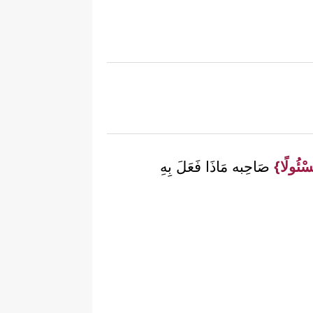
سْئُولًا}
صَاحِبه مَاذَا فَعَلَ بِهِ