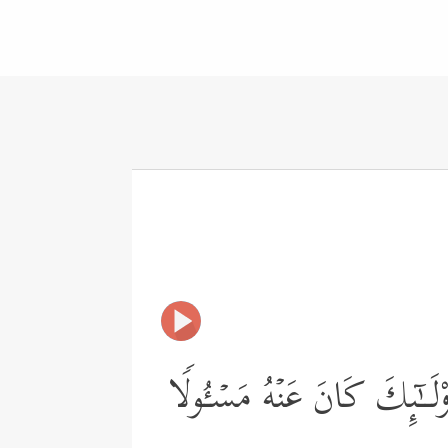
َــٰۤىِٕكَ كَانَ عَنۡهُ مَسۡـُٔولࣰا