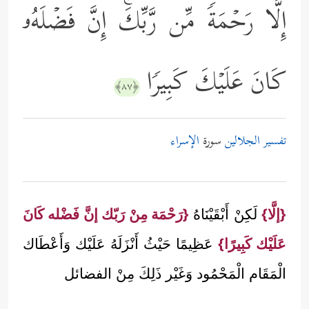
إِلَّا رَحۡمَةࣰ مِّن رَّبِّكَۚ إِنَّ فَضۡلَهُۥ
كَانَ عَلَیۡكَ كَبِیرࣰا
﴿٨٧﴾
تفسير الجلالين
سورة
الإسراء
{إلَّا}
لَكِنْ أَبْقَيْنَاهُ
{رَحْمَة مِنْ رَبّك إنَّ فَضْله كَانَ
عَلَيْك كَبِيرًا}
عَظِيمًا حَيْثُ أَنْزَلَهُ عَلَيْك وَأَعْطَاك
الْمَقَام الْمَحْمُود وَغَيْر ذَلِكَ مِنْ الفضائل