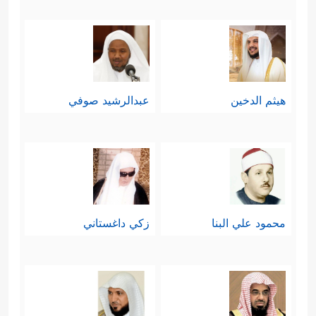
هيثم الدخين
عبدالرشيد صوفي
محمود علي البنا
زكي داغستاني