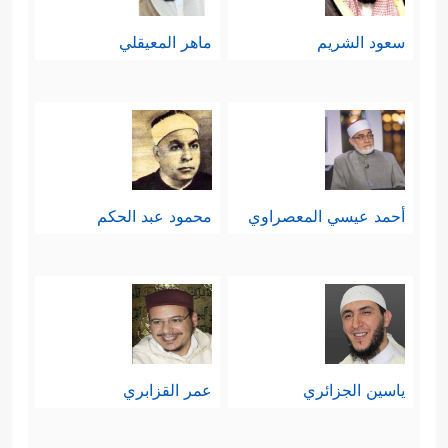
سعود الشريم
ماهر المعيقلي
أحمد عيسي المعصراوي
محمود عبد الحكم
ياسين الجزائري
عمر القزابري