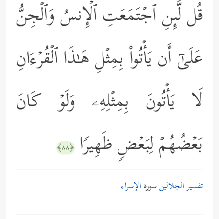
قُل لَّىِٕنِ ٱجۡتَمَعَتِ ٱلۡإِنسُ وَٱلۡجِنُّ
عَلَىٰۤ أَن یَأۡتُواْ بِمِثۡلِ هَـٰذَا ٱلۡقُرۡءَانِ
لَا یَأۡتُونَ بِمِثۡلِهِۦ وَلَوۡ كَانَ
بَعۡضُهُمۡ لِبَعۡضࣲ ظَهِیرࣰا
﴿٨٨﴾
تفسير الجلالين
سورة
الإسراء