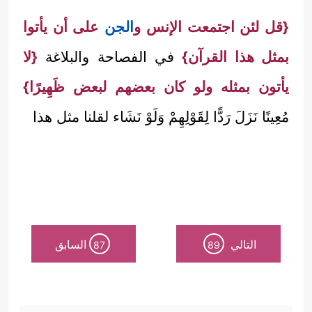
{قل لئن اجتمعت الإنس و
الجن
على أن يأتوا
بمثل هذا القرآن}
في الفصاحة والبلاغة
{لا
يأتون بمثله ولو كان بعضهم لبعض ظَهِيرًا}
مُعِينًا نَزَلَ رَدًّا لِقَوْلِهِمْ وَلَوْ نَشَاء لقلنا مثل هذا
التالي
السابق
87
89