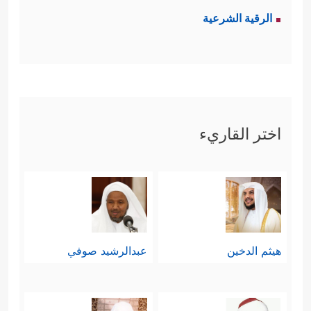
الرقية الشرعية
اختر القاريء
هيثم الدخين
عبدالرشيد صوفي