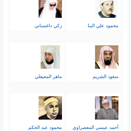
محمود علي البنا
زكي داغستاني
سعود الشريم
ماهر المعيقلي
أحمد عيسي المعصراوي
محمود عبد الحكم