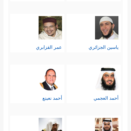
ياسين الجزائري
عمر القزابري
أحمد العجمي
أحمد نعينع