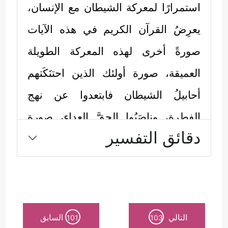
استمرارًا لمعركة الشيطان مع الإنسان،
يعرِضُ القرآن الكريم في هذه الآيات
صورةً أخرى لهذه المعركة الطويلة
العميقة، صورة أولئك الذين احتنَكَتهم
أحابيلُ الشيطان فابتعدوا عن نهج
الفِطرة، وناصَبُوا الحقَّ العداء، صورة
دقائق التفسير
مُتكرِّرة في مواجهة كلِّ دعوة كريمة،
وهنا يقِفُ مُشرِكو مكة مُجنِّدين أنفسهم
للشيطان في معركةٍ مفتوحةٍ مع النبيِّ
الخاتم
ﷺ
والثلَّة التي آمَنت معه، وهذه
التالي
السابق
101
103
معالم تلك المعركة بحسب ما أورَدَته