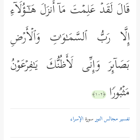
قَالَ لَقَدۡ عَلِمۡتَ مَاۤ أَنزَلَ هَـٰۤـؤُلَاۤءِ
إِلَّا رَبُّ ٱلسَّمَـٰوَ ٰ⁠تِ وَٱلۡأَرۡضِ
بَصَاۤىِٕرَ وَإِنِّی لَأَظُنُّكَ یَـٰفِرۡعَوۡنُ
مَثۡبُورࣰا
﴿١٠٢﴾
تفسير مجالس النور
سورة
الإسراء