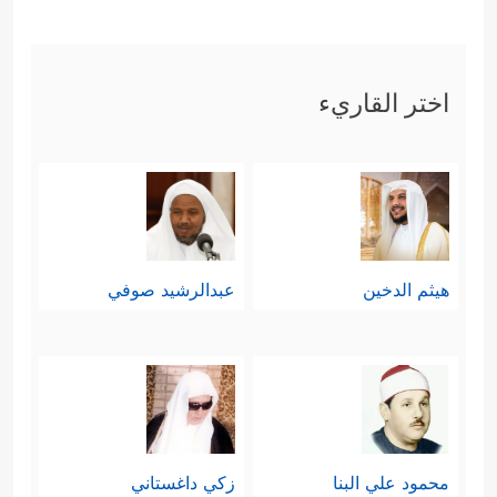
﴿وَقَالُوۤاْ أَءِذَا كُنَّا
بمنهج الحقِّ والثبات عليه
عِظَـٰمࣰا وَرُفَـٰتًا أَءِنَّا لَمَبۡعُوثُونَ خَلۡقࣰا جَدِیدࣰا﴾
.
اختر القاريء
ثم بعد كلِّ ذلك يأتي الردُّ القرآنيُّ
بالمنهجية التي تجمع بين العلم والرحمة
والقوة، في منظومةٍ بنائية هادفة بعيدة
عن ردود الأفعال، وبنقاطٍ محددة
هيثم الدخين
عبدالرشيد صوفي
وواضحة:
أولًا: تثبيت الصفِّ المؤمن ومدّهم بعوامل
﴿وَلَوۡلَاۤ أَن ثَبَّتۡنَـٰكَ
الصمود والثقة والاستقرار
لَقَدۡ كِدتَّ تَرۡكَنُ إِلَیۡهِمۡ شَیۡـࣰٔا قَلِیلًا﴾
﴿وَنُنَزِّلُ مِنَ
،
محمود علي البنا
زكي داغستاني