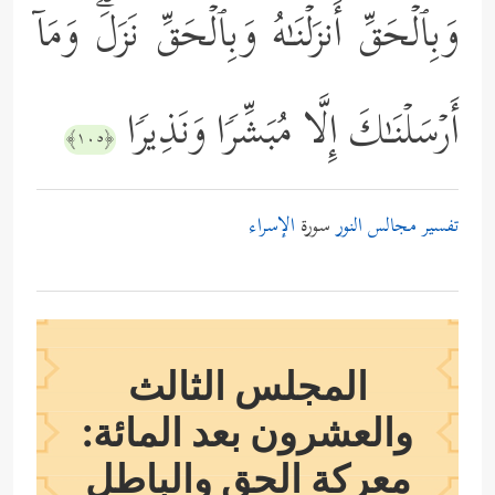
وَبِٱلۡحَقِّ أَنزَلۡنَـٰهُ وَبِٱلۡحَقِّ نَزَلَۗ وَمَاۤ
أَرۡسَلۡنَـٰكَ إِلَّا مُبَشِّرࣰا وَنَذِیرࣰا
﴿١٠٥﴾
تفسير مجالس النور
سورة
الإسراء
المجلس الثالث
والعشرون بعد المائة:
معركة الحق والباطل