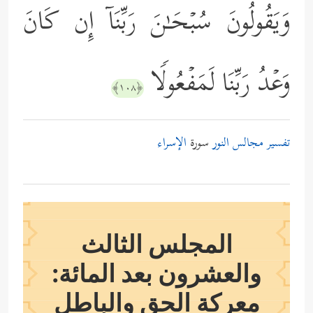
وَیَقُولُونَ سُبۡحَـٰنَ رَبِّنَاۤ إِن كَانَ
وَعۡدُ رَبِّنَا لَمَفۡعُولࣰا
﴿١٠٨﴾
تفسير مجالس النور
سورة
الإسراء
المجلس الثالث
والعشرون بعد المائة:
معركة الحق والباطل