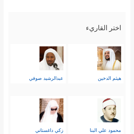
﴿وَقَالُوۤاْ أَءِذَا كُنَّا
بمنهج الحقِّ والثبات عليه
عِظَـٰمࣰا وَرُفَـٰتًا أَءِنَّا لَمَبۡعُوثُونَ خَلۡقࣰا جَدِیدࣰا﴾
.
اختر القاريء
ثم بعد كلِّ ذلك يأتي الردُّ القرآنيُّ
بالمنهجية التي تجمع بين العلم والرحمة
والقوة، في منظومةٍ بنائية هادفة بعيدة
عن ردود الأفعال، وبنقاطٍ محددة
هيثم الدخين
عبدالرشيد صوفي
وواضحة:
أولًا: تثبيت الصفِّ المؤمن ومدّهم بعوامل
﴿وَلَوۡلَاۤ أَن ثَبَّتۡنَـٰكَ
الصمود والثقة والاستقرار
لَقَدۡ كِدتَّ تَرۡكَنُ إِلَیۡهِمۡ شَیۡـࣰٔا قَلِیلًا﴾
﴿وَنُنَزِّلُ مِنَ
،
محمود علي البنا
زكي داغستاني