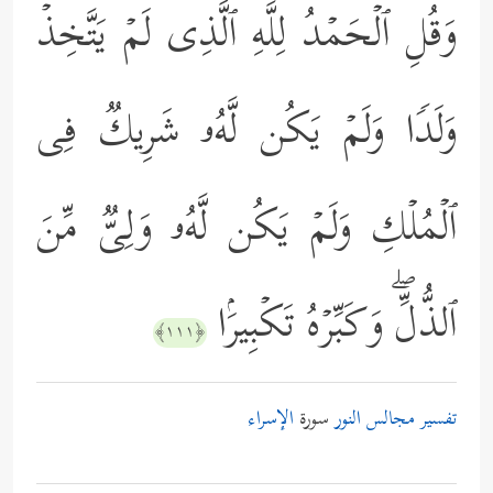
وَقُلِ ٱلۡحَمۡدُ لِلَّهِ ٱلَّذِی لَمۡ یَتَّخِذۡ
وَلَدࣰا وَلَمۡ یَكُن لَّهُۥ شَرِیكࣱ فِی
ٱلۡمُلۡكِ وَلَمۡ یَكُن لَّهُۥ وَلِیࣱّ مِّنَ
ٱلذُّلِّۖ وَكَبِّرۡهُ تَكۡبِیرَۢا
﴿١١١﴾
تفسير مجالس النور
سورة
الإسراء