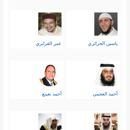
ياسين الجزائري
عمر القزابري
أحمد العجمي
أحمد نعينع