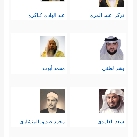
تركي عبيد المري
عبد الهادي كناكري
بشر لطفي
محمد أيوب
سعد الغامدي
محمد صديق المنشاوي