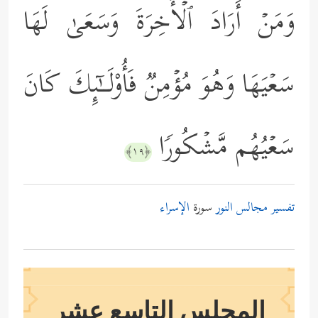
وَمَنۡ أَرَادَ ٱلۡأَخِرَةَ وَسَعَىٰ لَهَا
سَعۡیَهَا وَهُوَ مُؤۡمِنࣱ فَأُوْلَــٰۤىِٕكَ كَانَ
سَعۡیُهُم مَّشۡكُورࣰا
﴿١٩﴾
تفسير مجالس النور
سورة
الإسراء
المجلس التاسع عشر