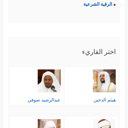
﴿وَلَا تَزِرُ وَازِرَةࣱ وِزۡرَ أُخۡرَىٰۗ
فيه غَبنٌ ولا مُحاباة
الرقية الشرعية
﴿١٨﴾
وَمَنۡ أَرَادَ ٱلۡأَخِرَةَ وَسَعَىٰ لَهَا سَعۡیَهَا وَهُوَ
مُؤۡمِنࣱ فَأُوْلَــٰۤىِٕكَ كَانَ سَعۡیُهُم مَّشۡكُورࣰا
﴿١٩﴾
كُلࣰّا
نُّمِدُّ هَـٰۤـؤُلَاۤءِ وَهَـٰۤـؤُلَاۤءِ مِنۡ عَطَاۤءِ رَبِّكَۚ وَمَا كَانَ عَطَاۤءُ
اختر القاريء
رَبِّكَ مَحۡظُورًا﴾
.
سادسًا: أنَّ هذه المسؤولية الدينية لا
تسلب الإنسانَ من حياته الدنيوية،
﴿وَجَعَلۡنَاۤ ءَایَةَ
وحاجاته الجسدية والمادية
هيثم الدخين
عبدالرشيد صوفي
ٱلنَّهَارِ مُبۡصِرَةࣰ لِّتَبۡتَغُواْ فَضۡلࣰا مِّن رَّبِّكُمۡ وَلِتَعۡلَمُواْ عَدَدَ
ٱلسِّنِینَ وَٱلۡحِسَابَۚ﴾
.