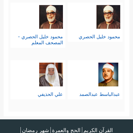
محمود خليل الحصري
محمود خليل الحصري -
المصحف المعلم
عبدالباسط عبدالصمد
علي الحذيفي
القرآن الكريم
الحج والعمرة
شهر رمضان