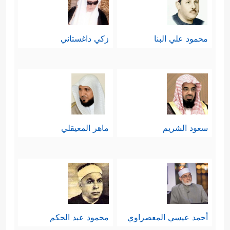
محمود علي البنا
زكي داغستاني
سعود الشريم
ماهر المعيقلي
أحمد عيسي المعصراوي
محمود عبد الحكم