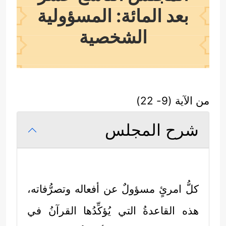
بعد المائة: المسؤولية
الشخصية
من الآية (9- 22)
شرح المجلس
كلُّ امرئٍ مسؤولٌ عن أفعاله وتصرُّفاته،
هذه القاعدةُ التي يُؤكِّدُها القرآنُ في