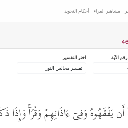
ر
مشاهير القراء
أحكام التجويد
رقم الآية
اختر التفسير
ةً أَن یَفۡقَهُوهُ وَفِیۤ ءَاذَانِهِمۡ وَقۡرࣰاۚ وَإِذَا ذ