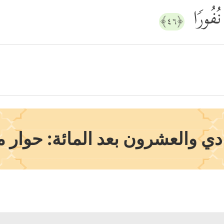
 نُفُورࣰا
﴿٤٦﴾
ي والعشرون بعد المائة: حوار 