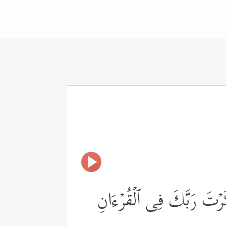
َكَرۡتَ رَبَّكَ فِی ٱلۡقُرۡءَانِ