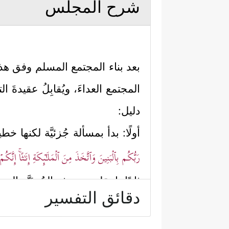
شرح المجلس
بعد بناء المجتمع المسلم وفق هذه 
المجتمع العداءَ، ويُقابِلُ عقيدةَ ال
دليل:
أولًا: بدأ بمسألة جُزئيَّة لكنها 
رَبُّكُم بِٱلۡبَنِینَ وَٱتَّخَذَ مِنَ ٱلۡمَلَـٰۤىِٕكَةِ إِنَـٰثًاۚ إِنّ
ثانيًا: انتقل من هذه الجُزئيَّة إ
دقائق التفسير
هذه الآلهة المزعومة في سلطانه،
لا زال كما كان في غاية الإتقان و