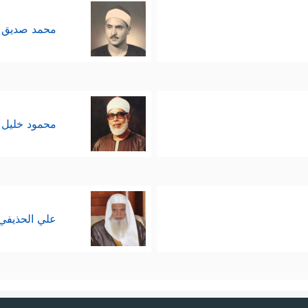
محمد صديق 
محمود خليل 
علي الحذيفي