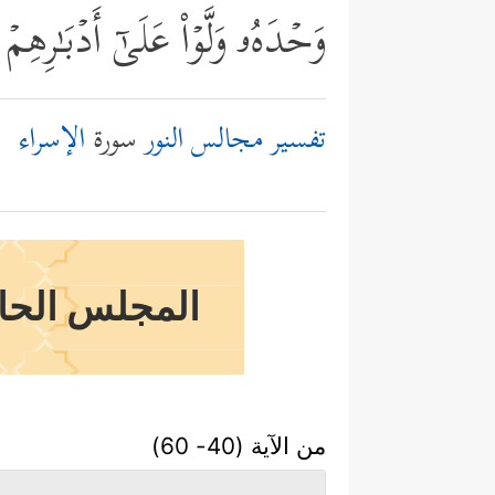
وَحۡدَهُۥ وَلَّوۡاْ عَلَىٰۤ أَدۡبَـٰرِهِمۡ
تفسير مجالس النور
سورة
الإسراء
المجلس الحاد
من الآية (40- 60)