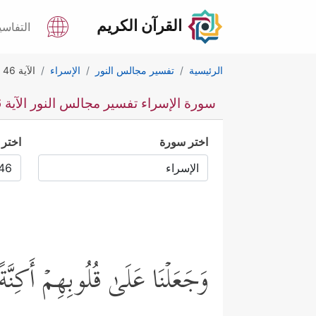
القرآن الكريم
التفاسي
الرئيسية
تفسير مجالس النور
الإسراء
الآية 46
سورة الإسراء تفسير مجالس النور الآية 46
اختر سورة
اختر 
وَجَعَلۡنَا عَلَىٰ قُلُوبِهِمۡ أَكِنَّ