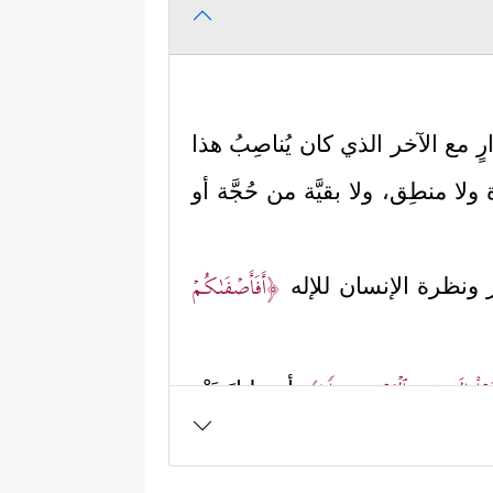
 مع الآخر الذي كان يُناصِبُ هذا
 ولا منطِق، ولا بقيَّة من حُجَّة أو
﴿أَفَأَصۡفَىٰكُمۡ
ير ونظرة الإنسان للإله
َغَوۡاْ إِلَىٰ ذِی ٱلۡعَرۡشِ سَبِیلࣰا﴾
أي: لنازَعَتْه
ي مُلك الله سبحانه، لكن الكون
﴿تُسَبِّحُ لَهُ ٱلسَّمَـٰوَ ٰ⁠تُ ٱلسَّبۡعُ
ُ هذا الكون