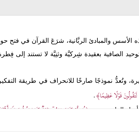
الأسس والمبادئ الربَّانية، شرَعَ القرآن في فتح حوارٍ
توحيد الصافية بعقيدة شِركيَّة وثنِيَّة لا تستند إلى فِطرة
خطيرة، وتُعدُّ نموذجًا صارخًا للانحراف في طريقة التفك
َكُمۡ لَتَقُولُونَ قَوۡلًا عَظِیمࣰا﴾
.
﴿قُل لَّوۡ كَانَ مَعَهُۥۤ ءَالِهَةࣱ كَمَا یَقُولُونَ إِذࣰا لَّٱبۡت
لى أصل الداء عندهم
 كما يفعل ملوك الأرض، ولظهَرَ أثرُ هذا الاضطراب ف
الاتِّساق، والخضوع للناموس الكوني الذي وضَعَه خالِق