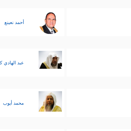
أحمد نعينع
عبد الهادي ك
محمد أيوب