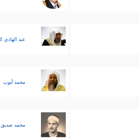
عبد الهادي ك
محمد أيوب
محمد صديق 