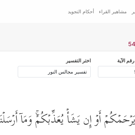
ر
مشاهير القراء
أحكام التجويد
رقم الآية
اختر التفسير
یَرۡحَمۡكُمۡ أَوۡ إِن یَشَأۡ یُعَذِّبۡكُمۡۚ وَمَاۤ أَرۡسَ