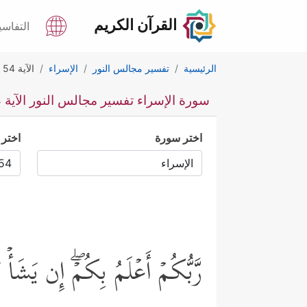
القرآن الكريم
التفاسي
الرئيسية
تفسير مجالس النور
الإسراء
الآية 54
سورة الإسراء تفسير مجالس النور الآية 54
اختر سورة
اختر 
رَّبُّكُمۡ أَعۡلَمُ بِكُمۡۖ إِن یَشَأۡ 