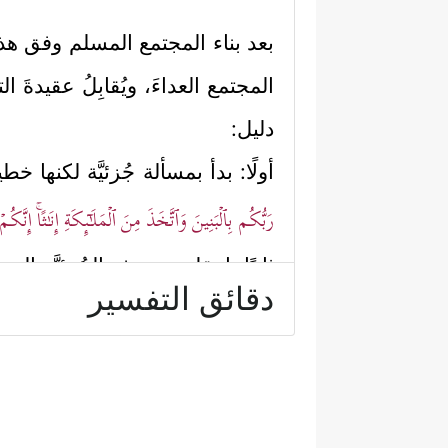
بعد بناء المجتمع المسلم وفق هذه 
المجتمع العداءَ، ويُقابِلُ عقيدةَ ال
دليل:
أولًا: بدأ بمسألة جُزئيَّة لكنها 
رَبُّكُم بِٱلۡبَنِینَ وَٱتَّخَذَ مِنَ ٱلۡمَلَـٰۤىِٕكَةِ إِنَـٰثًاۚ إِنّ
ثانيًا: انتقل من هذه الجُزئيَّة إ
دقائق التفسير
هذه الآلهة المزعومة في سلطانه،
لا زال كما كان في غاية الإتقان و
وَٱلۡأَرۡضُ وَمَن فِیهِنَّۚ وَإِن مِّن شَیۡءٍ إِلَّا یُسَبّ