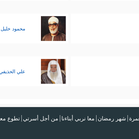
محمود خليل 
علي الحذيفي
عمرة
شهر رمضان
معا نربي أبناءنا
من أجل أسرتي
تطوع معن