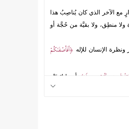
 مع الآخر الذي كان يُناصِبُ هذا
 ولا منطِق، ولا بقيَّة من حُجَّة أو
﴿أَفَأَصۡفَىٰكُمۡ
ير ونظرة الإنسان للإله
َغَوۡاْ إِلَىٰ ذِی ٱلۡعَرۡشِ سَبِیلࣰا﴾
أي: لنازَعَتْه
ي مُلك الله سبحانه، لكن الكون
﴿تُسَبِّحُ لَهُ ٱلسَّمَـٰوَ ٰ⁠تُ ٱلسَّبۡعُ
ُ هذا الكون