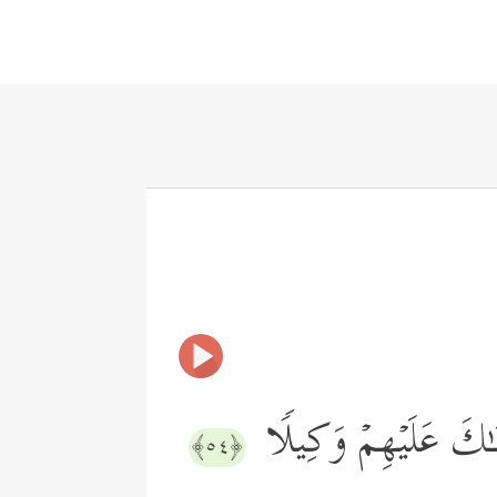
لۡنَـٰكَ عَلَیۡهِمۡ وَكِیلࣰا
﴿٥٤﴾