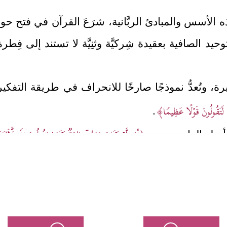
الأسس والمبادئ الربَّانية، شرَعَ القرآن في فتح حوارٍ
توحيد الصافية بعقيدة شِركيَّة وثنِيَّة لا تستند إلى فِطرة
خطيرة، وتُعدُّ نموذجًا صارخًا للانحراف في طريقة التفك
َكُمۡ لَتَقُولُونَ قَوۡلًا عَظِیمࣰا﴾
.
﴿قُل لَّوۡ كَانَ مَعَهُۥۤ ءَالِهَةࣱ كَمَا یَقُولُونَ إِذࣰا لَّٱبۡت
لى أصل الداء عندهم
 كما يفعل ملوك الأرض، ولظهَرَ أثرُ هذا الاضطراب ف
الاتِّساق، والخضوع للناموس الكوني الذي وضَعَه خالِق
ِحُ بِحَمۡدِهِۦ﴾
.