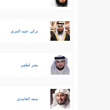
تركي عبيد المري
بشر لطفي
سعد الغامدي