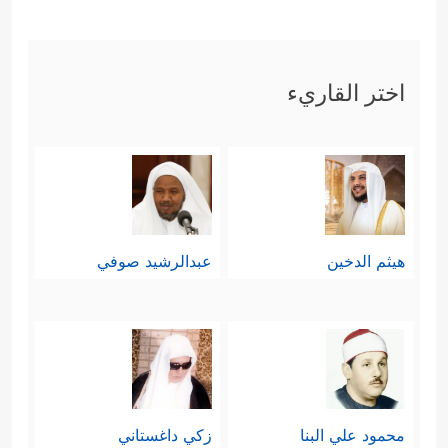
﴿وَقَالُوۤاْ أَءِذَا كُنَّا
بمنهج الحقِّ والثبات عليه
عِظَـٰمࣰا وَرُفَـٰتًا أَءِنَّا لَمَبۡعُوثُونَ خَلۡقࣰا جَدِیدࣰا﴾
.
اختر القاريء
ثم بعد كلِّ ذلك يأتي الردُّ القرآنيُّ
بالمنهجية التي تجمع بين العلم والرحمة
والقوة، في منظومةٍ بنائية هادفة بعيدة
عن ردود الأفعال، وبنقاطٍ محددة
هيثم الدخين
عبدالرشيد صوفي
وواضحة:
أولًا: تثبيت الصفِّ المؤمن ومدّهم بعوامل
﴿وَلَوۡلَاۤ أَن ثَبَّتۡنَـٰكَ
الصمود والثقة والاستقرار
لَقَدۡ كِدتَّ تَرۡكَنُ إِلَیۡهِمۡ شَیۡـࣰٔا قَلِیلًا﴾
﴿وَنُنَزِّلُ مِنَ
،
محمود علي البنا
زكي داغستاني