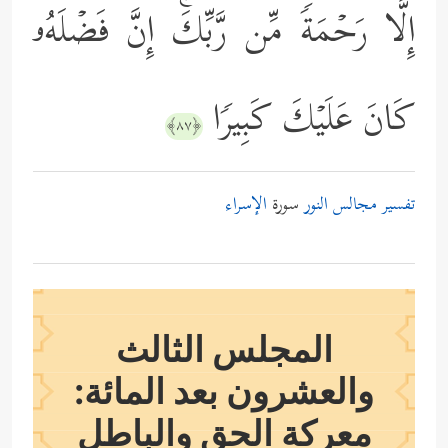
إِلَّا رَحۡمَةࣰ مِّن رَّبِّكَۚ إِنَّ فَضۡلَهُۥ
كَانَ عَلَیۡكَ كَبِیرࣰا
﴿٨٧﴾
تفسير مجالس النور
سورة
الإسراء
المجلس الثالث
والعشرون بعد المائة:
معركة الحق والباطل