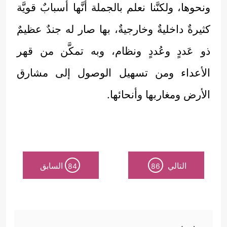
ونحوها، ولكنَّنا نعلم بالجملة أنَّها أسبابٌ قويَّة
كثيرةٌ داخليةٌ وخارجيةٌ، بها صار له جندٌ عظيمٌ
ذو عَددٍ وعُددٍ ونظام، وبه تمكَّن من قهر
الأعداء ومن تسهيل الوصول إلى مشارق
الأرض ومغاربها وأنحائها.
التالي
السابق
84
86