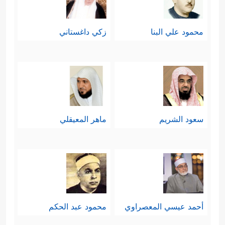
محمود علي البنا
زكي داغستاني
سعود الشريم
ماهر المعيقلي
أحمد عيسي المعصراوي
محمود عبد الحكم