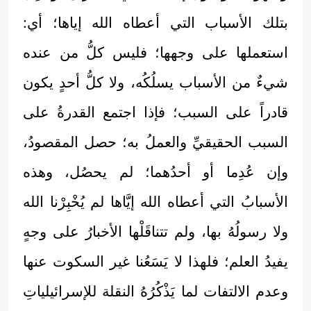
بتلك الأسباب التي أعطاه الله إياها؛ أي:
استعملها على وجهها؛ فليس كلُّ من عنده
شيءٌ من الأسباب يسلُكُه، ولا كلُّ أحدٍ يكون
قادراً على السبب؛ فإذا اجتمع القدرةُ على
السبب الحقيقيِّ والعملُ به؛ حصل المقصودُ،
وإن عُدِما أو أحدُهما؛ لم يحصُل، وهذه
الأسبابُ التي أعطاه الله إيَّاها لم يُخْبِرْنا الله
ولا رسولُهُ بها، ولم تتناقَلْها الأخبارُ على وجهٍ
يفيدُ العلم؛ فلهذا لا يَسَعُنا غير السكوت عنها
وعدم الالتفات لما يَذْكُرُهُ النقلة للإسرائيلياتِ