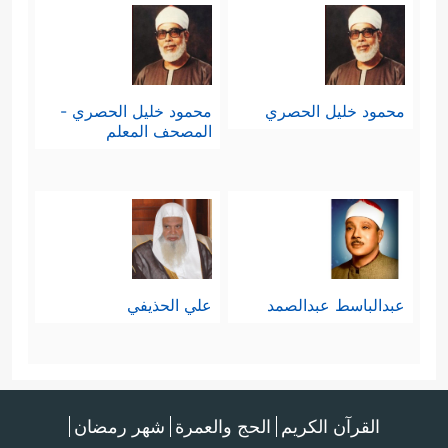
محمود خليل الحصري
محمود خليل الحصري -
المصحف المعلم
عبدالباسط عبدالصمد
علي الحذيفي
القرآن الكريم
الحج والعمرة
شهر رمضان