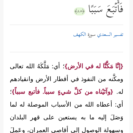
فَأَتۡبَعَ سَبَبًا
﴿٨٥﴾
تفسير السعدي
سورة
الكهف
{إنَّا مَكَّنَّا له في الأرض}
؛ أي: مَلَّكَهُ الله تعالى
ومكَّنه من النفوذ في أقطار الأرض وانقيادهم
له.
{وآتَيْناه من كلِّ شيءٍ سبباً. فأتبع سبباً}
؛
أي: أعطاه الله من الأسباب الموصلة له لما
وَصَلَ إليه ما به يستعين على قهر البلدان
وسهولة الوصول إلى أقاصي العمران، وعَمِلَ