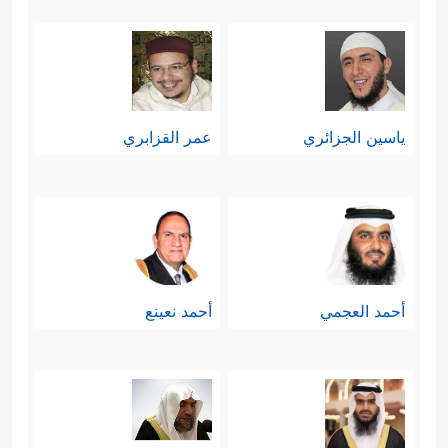
ياسين الجزائري
عمر القزابري
أحمد العجمي
أحمد نعينع