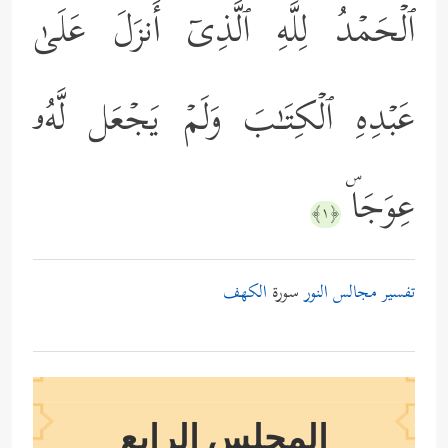
ٱلۡحَمۡدُ لِلَّهِ ٱلَّذِیۤ أَنزَلَ عَلَىٰ
عَبۡدِهِ ٱلۡكِتَـٰبَ وَلَمۡ یَجۡعَل لَّهُۥ
عِوَجَاۜ
﴿١﴾
تفسير مجالس النور
سورة
الكهف
المجلس الرابع