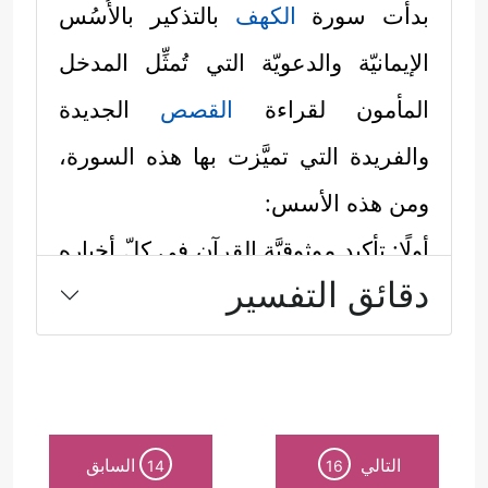
بدأت سورة
الكهف
بالتذكير بالأُسُس
الإيمانيّة والدعويّة التي تُمثِّل المدخل
المأمون لقراءة
القصص
الجديدة
والفريدة التي تميَّزت بها هذه السورة،
ومن هذه الأسس:
أولًا: تأكيد موثوقيَّة القرآن في كلّ أخباره
دقائق التفسير
﴿ٱلۡحَمۡدُ لِلَّهِ ٱلَّذِیۤ أَنزَلَ عَلَىٰ عَبۡدِهِ
وأحكامه
ٱلۡكِتَـٰبَ وَلَمۡ یَجۡعَل لَّهُۥ عِوَجَاۜ﴾
.
ثانيًا: تأكيد رسالة القرآن، وأنه كتاب
﴿قَیِّمࣰا لِّیُنذِرَ بَأۡسࣰا شَدِیدࣰا مِّن لَّدُنۡهُ
نِذارة وبِشارة
التالي
السابق
14
16