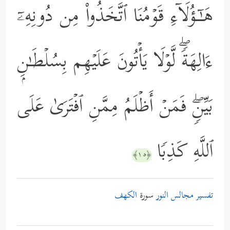
هَـٰۤـؤُلَاۤءِ قَوۡمُنَا ٱتَّخَذُواْ مِن دُونِهِۦۤ
ءَالِهَةࣰۖ لَّوۡلَا یَأۡتُونَ عَلَیۡهِم بِسُلۡطَـٰنِۭ
بَیِّنࣲۖ فَمَنۡ أَظۡلَمُ مِمَّنِ ٱفۡتَرَىٰ عَلَى
ٱللَّهِ كَذِبࣰا
﴿١٥﴾
تفسير مجالس النور
سورة
الكهف