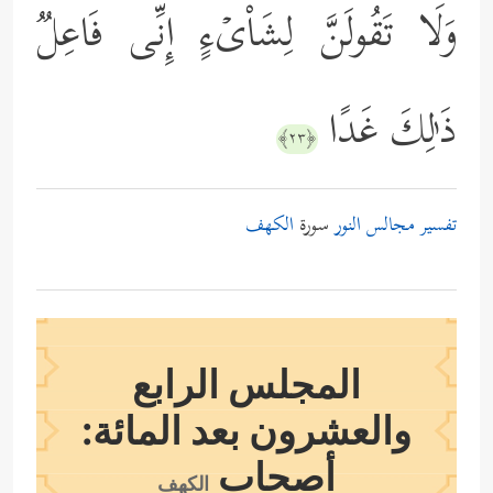
وَلَا تَقُولَنَّ لِشَاْیۡءٍ إِنِّی فَاعِلࣱ
ذَ ٰ⁠لِكَ غَدًا
﴿٢٣﴾
تفسير مجالس النور
سورة
الكهف
المجلس الرابع
والعشرون بعد المائة:
أصحاب
الكهف