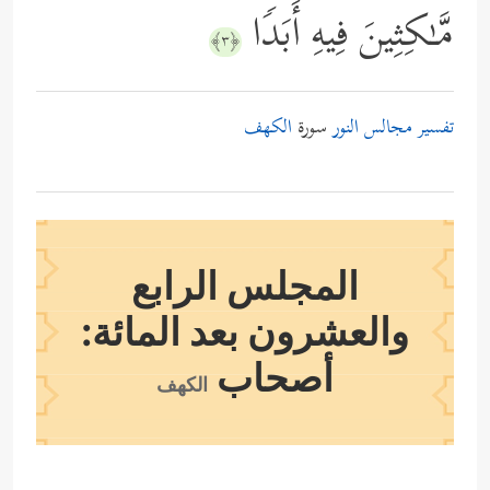
مَّـٰكِثِینَ فِیهِ أَبَدࣰا
﴿٣﴾
تفسير مجالس النور
سورة
الكهف
المجلس الرابع
والعشرون بعد المائة:
أصحاب
الكهف