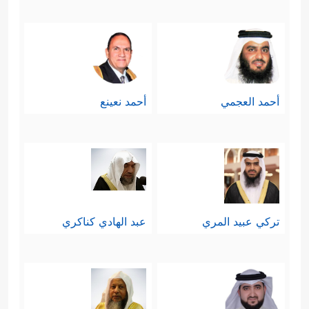
بِٱلۡوَصِیدِۚ لَوِ ٱطَّلَعۡتَ عَلَیۡهِمۡ لَوَلَّیۡتَ مِنۡهُمۡ فِرَارࣰا وَلَمُلِئۡتَ
مِنۡهُمۡ رُعۡبࣰا﴾
.
سابعًا: ثم إن الله بعَثَهم ليكونوا آيةً على
أحمد العجمي
أحمد نعينع
إرادة الله المطلقة، وقدرته الظاهرة
﴿وَكَذَ ٰ⁠لِكَ أَعۡثَرۡنَا عَلَیۡهِمۡ
على البعث والنشور
لِیَعۡلَمُوۤاْ أَنَّ وَعۡدَ ٱللَّهِ حَقࣱّ وَأَنَّ ٱلسَّاعَةَ لَا رَیۡبَ فِیهَاۤ﴾
.
ثامنًا: إنّهم ظنُّوا أنّهم لم يلبثوا في
تركي عبيد المري
عبد الهادي كناكري
رقادهم كلَّ هذا الزمن الذي تعاقبت فيه
﴿قَالَ قَاۤىِٕلࣱ مِّنۡهُمۡ كَمۡ لَبِثۡتُمۡۖ قَالُواْ لَبِثۡنَا یَوۡمًا أَوۡ
الأجيال
بَعۡضَ یَوۡمࣲۚ﴾
؛ ولذلك كانوا خائفين حذرين