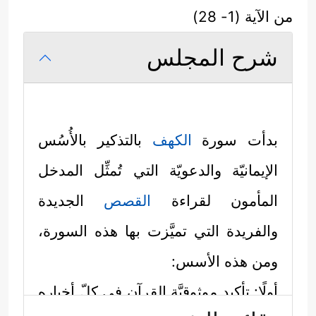
من الآية (1- 28)
شرح المجلس
بدأت سورة
الكهف
بالتذكير بالأُسُس
الإيمانيّة والدعويّة التي تُمثِّل المدخل
المأمون لقراءة
القصص
الجديدة
والفريدة التي تميَّزت بها هذه السورة،
ومن هذه الأسس:
أولًا: تأكيد موثوقيَّة القرآن في كلّ أخباره