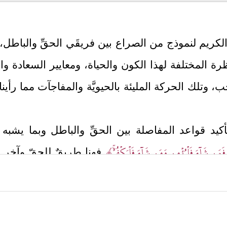
الكريم لنموذج من الصراع بين فريقَي الحقِّ والباطل
نظرة المختلفة لهذا الكون والحياة، ومعايير السعادة وا
خب، وتلك الحركة المليئة بالحيويَّة والمفاجآت مما رأ
ة بتأكيد قواعد المفاصلة بين الحقِّ والباطل وبما يش
فَمَن شَاۤءَ فَلۡیُؤۡمِن وَمَن شَاۤءَ فَلۡیَكۡفُرۡۚ﴾
فهنا طريقٌ للحقّ وآخر للب
﴿إِنَّـاۤ أَعۡتَدۡنَا لِلظَّـٰلِمِینَ نَارً
ؤوليته الكاملة في هذا الخيار
﴿إِنَّ ٱلَّذِینَ ءَامَنُواْ وَعَمِلُواْ ٱلصَّـٰلِحَـٰتِ إِنّ
قد جاءت بقوله تعالى: