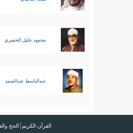
محمود خليل الحصري
عبدالباسط عبدالصمد
القرآن الكريم
الحج وال