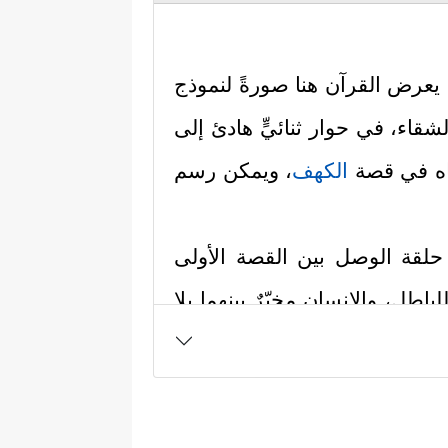
، يعرض القرآن هنا صورةً لنموذج
لشقاء، في حوار ثنائيٍّ هادئ إلى
يناه في قصة
الكهف
، ويمكن رسم
به حلقة الوصل بين القصة الأولى
اطل، والإنسان مخيّرٌ بينهما بلا
ا أَحَاطَ بِهِمۡ سُرَادِقُهَاۚ﴾
هذه هي عاقبة
َا لَا نُضِیعُ أَجۡرَ مَنۡ أَحۡسَنَ عَمَلًا﴾
.