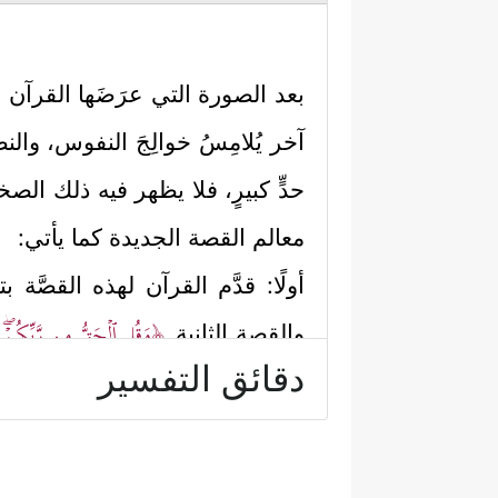
بعد الصورة التي عرَضَها القرآن 
آخر يُلامِسُ خوالِجَ النفوس، وال
حدٍّ كبيرٍ، فلا يظهر فيه ذلك الص
معالم القصة الجديدة كما يأتي:
أولًا: قدَّم القرآن لهذه القصَّ
﴿وَقُلِ ٱلۡحَقُّ مِن رَّبِّكُمۡۖ 
والقصة الثانية
دقائق التفسير
إجبارٍ ولا إكراهٍ، وهو يتحمل مس
الكافرين الظالمين.
أما عاقبة أهل الإيمان والصلاح ف