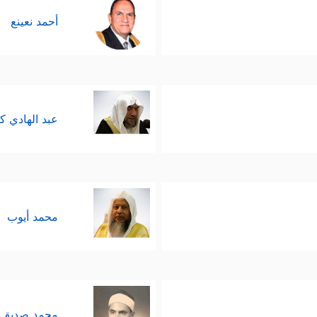
أحمد نعينع
عبد الهادي ك
محمد أيوب
محمد صديق 