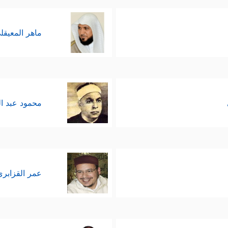
﴿ٱلۡمَالُ وَٱلۡبَنُونَ زِینَةُ ٱلۡحَیَوٰةِ ٱلدُّنۡی
لعمل الصالح والذِّكر الطيِّب
عادل سيواجه الناس مصيرهم المحتوم الذي هو آتٍ آتٍ
ماهر المعيقل
ُغَادِرۡ مِنۡهُمۡ أَحَدࣰا
﴿٤٧﴾
وَعُرِضُواْ عَلَىٰ رَبِّكَ صَفࣰّا لَّقَدۡ جِئۡتُمُونَا كَمَا خَلَقۡن
َ مُشۡفِقِینَ مِمَّا فِیهِ وَیَقُولُونَ یَـٰوَیۡلَتَنَا مَالِ هَـٰذَا ٱلۡكِتَـٰبِ لَا یُغَادِرُ صَغِیرَةࣰ
محمود عبد ا
احبه الكافر كأنها مدخل للوصول إلى هذه الحقائق وت
عمر القزابري