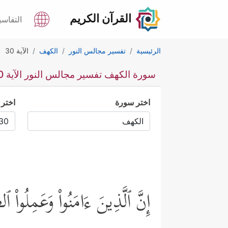
القرآن الكريم
التفاسي
الرئيسية
تفسير مجالس النور
الكهف
الآية 30
سورة الكهف تفسير مجالس النور الآية 30
اختر سورة
اختر 
إِنَّ ٱلَّذِینَ ءَامَنُواْ وَعَمِلُوا