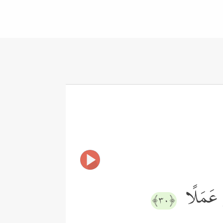
نَ عَمَلًا
﴿٣٠﴾