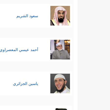
وأما الذي يبقى حقيقةً فإنَّما هو ا
وَخَیۡرٌ أَمَلࣰا﴾
، ووفق هذا المعيار ال
سعود الشريم
ٱلۡجِبَالَ وَتَرَى ٱلۡأَرۡضَ بَارِزَةࣰ وَحَشَرۡنَـٰهُمۡ فَلَمۡ ن
مَّوۡعِدࣰا
﴿٤٨﴾
وَوُضِعَ ٱلۡكِتَـٰبُ فَتَرَى ٱلۡمُجۡرِمِین
حَاضِرࣰاۗ وَلَا یَظۡلِمُ رَبُّكَ أَحَدࣰا﴾
.
أحمد عيسي المعصراوي
وهكذا تكون القصة بين المؤمن وص
ياسين الجزائري