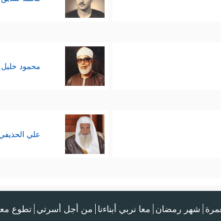
محمود خليل 
علي الحذيفي
عمرة
شهر رمضان
معا نربي أبناءنا
من أجل أسرتي
تطوع معن