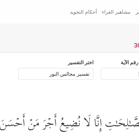
ر
مشاهير القراء
أحكام التجويد
رقم الآية
اختر التفسير
ْ ٱلصَّـٰلِحَـٰتِ إِنَّا لَا نُضِیعُ أَجۡرَ مَنۡ أَحۡسَ