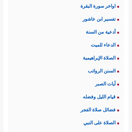
اواخر سورة البقرة
﴿إِنَّ ٱلَّذِینَ ءَامَنُواْ وَعَمِلُواْ
جاءت بقوله تعالى:
تفسير ابن عاشور
ٱلصَّـٰلِحَـٰتِ إِنَّا لَا نُضِیعُ أَجۡرَ مَنۡ أَحۡسَنَ عَمَلًا﴾
.
أدعية من السنة
ثانيًا: تدور القصَّة كلُّها حول رجلَين،
الدعاء للميت
أحدهما: غنيٌّ لكنه كافر، والثاني: فقيرٌ
الصلاة الإبراهيمية
﴿۞ وَٱضۡرِبۡ لَهُم مَّثَلࣰا رَّجُلَیۡنِ جَعَلۡنَا
لكنه مؤمن
السنن الرواتب
لِأَحَدِهِمَا جَنَّتَیۡنِ مِنۡ أَعۡنَـٰبࣲ وَحَفَفۡنَـٰهُمَا بِنَخۡلࣲ وَجَعَلۡنَا
آيات الصبر
بَیۡنَهُمَا زَرۡعࣰا﴾
.
قيام الليل وفضله
ثالثًا: كان الرجل الكافر مزهوًّا بماله،
فضائل صلاة الفجر
﴿وَدَخَلَ جَنَّتَهُۥ وَهُوَ ظَالِمࣱ لِّنَفۡسِهِۦ
مغرورًا بقوَّته
الصلاة على النبي