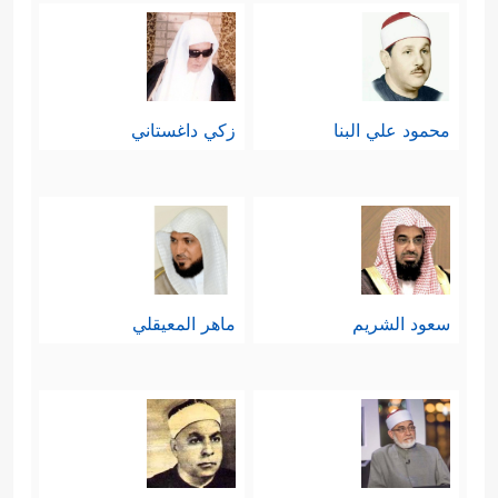
إنه يُذكِّره بتأريخ خلقه ونموِّه من طورٍ
إلى طور حتى بلغ هذا الأشدَّ، وأنه ليس
له في قصَّة خلقه شأن، فالله هو الذي
محمود علي البنا
زكي داغستاني
خلقه من العدم، ومن ثَمَّ فهو الأعلم به
وبما يُصلِحه، وكان يُذكِّره أيضًا بنعمة الله
عليه لعله يشكرها ولا يكفرها، ويستعملها
بالخير بدل أن تشطَّ به نحو التكبُّر على
سعود الشريم
ماهر المعيقلي
﴿وَلَوۡلَاۤ إِذۡ
عباد الله، وسوء الخُلق معهم
دَخَلۡتَ جَنَّتَكَ قُلۡتَ مَا شَاۤءَ ٱللَّهُ لَا قُوَّةَ إِلَّا بِٱللَّهِۚ إِن
تَرَنِ أَنَا۠ أَقَلَّ مِنكَ مَالࣰا وَوَلَدࣰا﴾
.