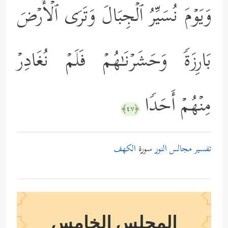
وَیَوۡمَ نُسَیِّرُ ٱلۡجِبَالَ وَتَرَى ٱلۡأَرۡضَ
بَارِزَةࣰ وَحَشَرۡنَـٰهُمۡ فَلَمۡ نُغَادِرۡ
مِنۡهُمۡ أَحَدࣰا
﴿٤٧﴾
تفسير مجالس النور
سورة
الكهف
المجلس الخامس