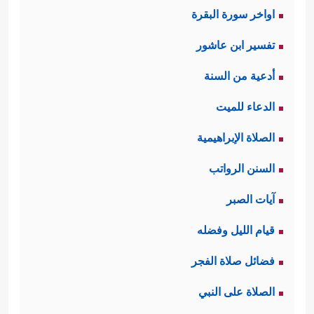
اواخر سورة البقرة
وقد جعل الله لموسى علامةً واضحةً
تفسير ابن عاشور
على قُرب وصوله إلى هذا المكان؛ حيث
أدعية من السنة
سيأخذ الحوت الذي معهما طريقه إلى
الدعاء للميت
البحر، وسيترك أثرًا له غائرًا في الماء
الصلاة الإبراهيمية
﴿فَلَمَّا بَلَغَا مَجۡمَعَ بَیۡنِهِمَا نَسِیَا حُوتَهُمَا فَٱتَّخَذَ سَبِیلَهُۥ
السنن الرواتب
فِی ٱلۡبَحۡرِ سَرَبࣰا﴾
﴿وَٱتَّخَذَ سَبِیلَهُۥ فِی ٱلۡبَحۡرِ
،
آيات الصبر
عَجَبࣰا﴾
، وهذه من دلائل الرعاية الإلهية
قيام الليل وفضله
المباشرة والدقيقة لهذه السفرة
فضائل صلاة الفجر
الفريدة.
الصلاة على النبي
ثانيًا: وصل موسى إلى مُبتغاه، والْتَقَى