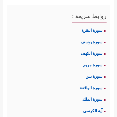
قَالَ مُوسَىٰ لِفَتَىٰهُ لَاۤ أَبۡرَحُ حَتَّىٰۤ أَبۡلُغَ مَجۡمَعَ ٱلۡبَحۡرَیۡنِ أَوۡ
أَمۡضِیَ حُقُبࣰا﴾
.
روابط سريعة :
والقرآن لم يُشِر بدايةً إلى الغاية من
سورة البقرة
قصد هذا المكان، ولكن السياق يقودنا
سورة يوسف
إلى أنَّ الغاية كانت مُلاقاة الرجل
سورة الكهف
الصالح، والذي لم يُسمِّه القرآن أيضًا،
سورة مريم
ولكن الثابت في الأخبار أنه الخضِر
عليه
سورة يس
السلام
كما سيأتي، ويبدو من السياق
سورة الواقعة
أيضًا أن الله قد كلَّف موسَى بمُلاقاة هذا
سورة الملك
﴿قَالَ لَهُۥ مُوسَىٰ هَلۡ أَتَّبِعُكَ
الرجل والتعلُّم منه
آية الكرسي
عَلَىٰۤ أَن تُعَلِّمَنِ مِمَّا عُلِّمۡتَ رُشۡدࣰا﴾
.