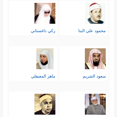
حَتَّىٰۤ أُحۡدِثَ لَكَ مِنۡهُ ذِكۡرࣰا﴾
.
إنه مشهد لا تكاد الكلمات تَقوَى على
محمود علي البنا
زكي داغستاني
وصفه أو تحليله؛ فموسى النبي الرسول،
والقائد التاريخي الكبير يجلس ليتعلَّم مِن
رجلٍ هو بالتأكيد أقلُّ منه منزلةً، وأقلُّ
شأنًا. إنها تربية القرآن لنا دعاة
سعود الشريم
ماهر المعيقلي
ومدعوِّين، علماء ومتعلِّمين، قبل أن
تكون قصَّة توثيقيَّة لذلك الحدث الغابر
في التاريخ.
ثالثًا: كان المشهد الأول بعد اللقاء