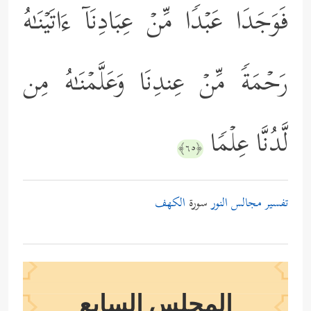
فَوَجَدَا عَبۡدࣰا مِّنۡ عِبَادِنَاۤ ءَاتَیۡنَـٰهُ
رَحۡمَةࣰ مِّنۡ عِندِنَا وَعَلَّمۡنَـٰهُ مِن
لَّدُنَّا عِلۡمࣰا
﴿٦٥﴾
تفسير مجالس النور
سورة
الكهف
المجلس السابع