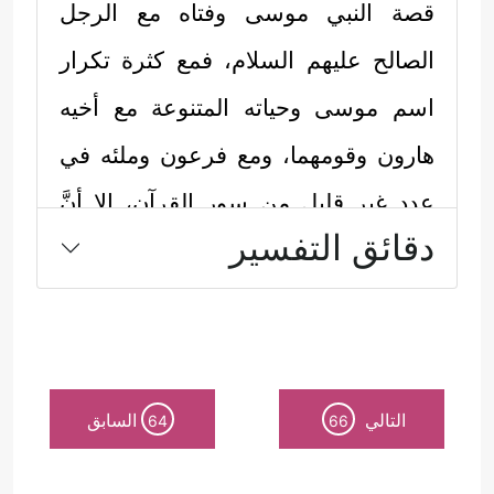
قصة النبي موسى وفتاه مع الرجل
الصالح
عليهم السلام
، فمع كثرة تكرار
اسم موسى وحياته المتنوعة مع أخيه
هارون وقومهما، ومع فرعون وملئه في
عددٍ غير قليلٍ مِن سور القرآن، إلا أنَّ
دقائق التفسير
هذه القصة لم تتكرَّر ولم ترِدْ إلا في هذه
السورة، والتي يمكن الوقوف مع
تسلسُل أحداثها المُثِيرة كما يأتي:
أولًا: تبدأ القصة بتحديد هدف واضح سار
التالي
السابق
64
66
﴿وَإِذۡ
إليه موسى مع فتاه بعزمٍ وإصرار