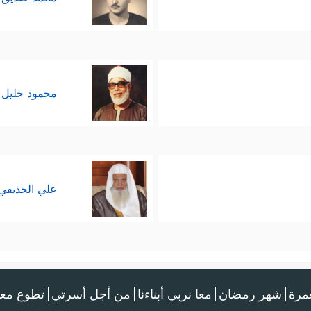
ب التفسير أيضًا في صِحاح السنَّة، وخاصَّةً عند ال
العمليَّة من السياق القرآني مَشيًا على المنهجيَّة المع
محمود خليل 
علي الحذيفي
عمرة
شهر رمضان
معا نربي أبناءنا
من أجل أسرتي
تطوع معن