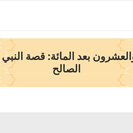
لعشرون بعد المائة: قصة النب
الصالح