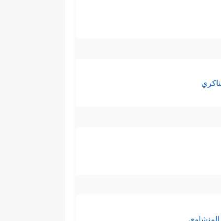
فإذا كان التعليم الإلهي المباشر
طاع الوحي إذن؟
لكريم والكليم الذي واجه فرعون
ممن هو أقل منه، مِن رجلٍ لم يذكُر
ناكري
لجادَّة في البحث عن أهل العلم
ن عُمره!
م بالتنوُّع المعرفي، فالمنظور
الأحكام، ومن ثَمَّ كان لا بُدَّ
كاملة.
إليها في كتب التفسير بالمأثور؛
المنشاوي