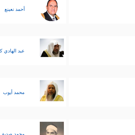
ا يقدَحُ أيضًا بختم النبوَّة من حيث المضمون والفحوى، 
أحمد نعينع
 قد يصل إلى خرق السفينة، وقتل الغلام، فما معنى انق
هر في القصَّة فهو درسٌ للعلماء، فهذا هو النبي ا
 كبيرًا ومُعقَّدًا غاية التعقيد، يقِفُ بنفسه ليتعلَّم 
عبد الهادي ك
في هذا الموضع كمعلِّمٍ لموسى فقط، ثم هذه الروح ا
صِرُّ على مُلاقاة هذا المعلِّم حتى لو أفنَى الحِقَب م
التي أقنعت موسى
عليه السلام
بما يمكن تسميته اليو
محمد أيوب
 آخر، وهذا بطبيعته يؤدِّي إلى اختلاف في التصوُّرات و
يَّة مشتركة ومتفاعلة ومتكاملة للوصول إلى الحقيقة ال
ثِيَّات القصة ومقدِّماتها وأسبابها، فيمكن الرجوع 
محمد صديق 