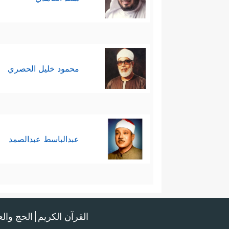
كتفسير الطبري، وابن كثير، وأبوا
الموثوقة، ويكفينا هنا أخذ العبرة 
محمود خليل الحصري
عبدالباسط عبدالصمد
القرآن الكريم
الحج وال