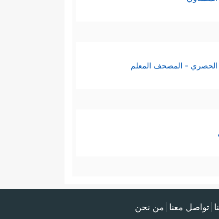
بخاري ومسلم، ففيهما البُلْغَةُ
تمدة في تأليف هذا الكتاب.
الحصري - المصحف المعلم
ا
تواصل معنا
من نحن