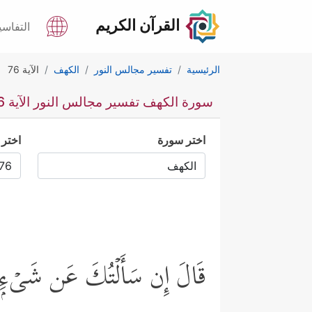
القرآن الكريم
التفاسي
الرئيسية
تفسير مجالس النور
الكهف
الآية 76
سورة الكهف تفسير مجالس النور الآية 76
اختر سورة
اختر 
قَالَ إِن سَأَلۡتُكَ عَن شَیۡءِۭ ب