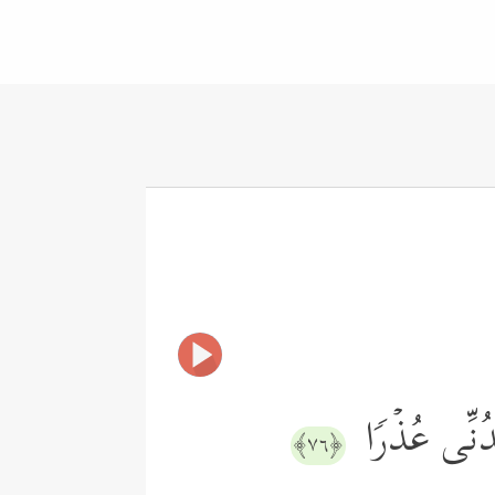
دُنِّی عُذۡرࣰا
﴿٧٦﴾