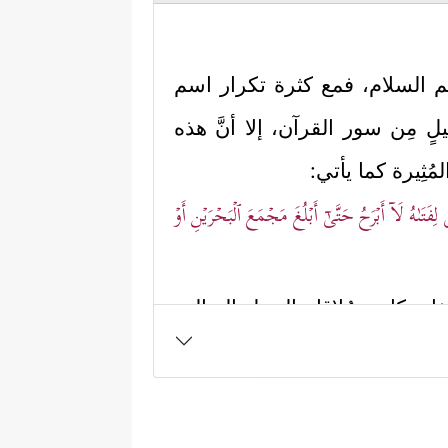
م السلام
، فمع كثرة تكرار اسم
 مِن سور القرآن، إلا أنَّ هذه
ُثِيرة كما يأتي:
تَىٰهُ لَاۤ أَبۡرَحُ حَتَّىٰۤ أَبۡلُغَ مَجۡمَعَ ٱلۡبَحۡرَیۡنِ أَوۡ
غاية كانت مُلاقاة الرجل الصالح،
 ويبدو من السياق أيضًا أن الله
ِّمۡتَ رُشۡدࣰا﴾
.
 الحوت الذي معهما طريقه إلى