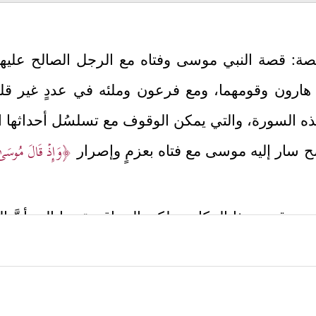
صة: قصة النبي موسى وفتاه مع الرجل الصالح
عليه
ارون وقومهما، ومع فرعون وملئه في عددٍ غير قليلٍ
 هذه السورة، والتي يمكن الوقوف مع تسلسُل أحداثها الم
﴿وَإِذۡ قَالَ مُوسَىٰ لِفَ
ضح سار إليه موسى مع فتاه بعزمٍ وإصرار
ية من قصد هذا المكان، ولكن السياق يقودنا إلى أنَّ ال
كن الثابت في الأخبار أنه الخضِر
عليه السلام
كما سيأتي،
﴿قَالَ لَهُۥ مُوسَىٰ هَلۡ أَتَّبِعُكَ عَلَىٰۤ أَن تُعَلِّمَنِ مِمَّا عُل
 والتعلُّم منه
ضحةً على قُرب وصوله إلى هذا المكان؛ حيث سيأخذ