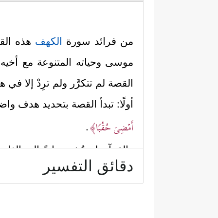
من فرائد سورة
الكهف
هذه الق
موسى وحياته المتنوعة مع أخيه ه
القصة لم تتكرَّر ولم ترِدْ إلا في
أولًا: تبدأ القصة بتحديد هدف وا
أَمۡضِیَ حُقُبࣰا﴾
.
والقرآن لم يُشِر بدايةً إلى الغا
دقائق التفسير
والذي لم يُسمِّه القرآن أيضًا، ول
قد كلَّف موسَى بمُلاقاة هذا الرجل
وقد جعل الله لموسى علامةً وا