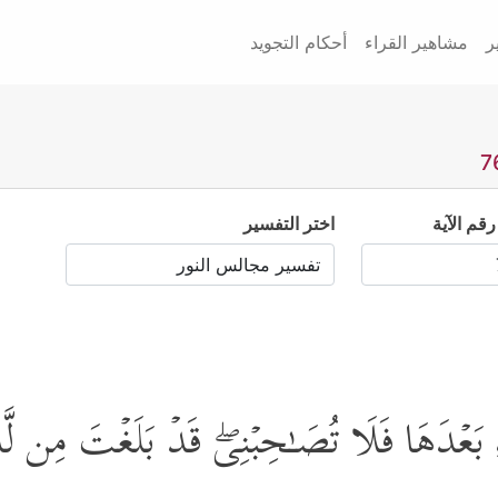
ر
مشاهير القراء
أحكام التجويد
رقم الآية
اختر التفسير
َعۡدَهَا فَلَا تُصَـٰحِبۡنِیۖ قَدۡ بَلَغۡتَ مِن لَّ