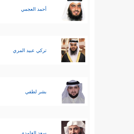
هو شأن الرافضة مع أئمَّتِهم، وهذ
أحمد العجمي
لعباده مستمرًّا وفيه أمرٌ ونهيٌ
ثامنًا: أما الدرس المحوري الظا
وسلطانه، وقارون وماله، وقادَ شعبًا
تركي عبيد المري
القرآن اسمه، بل ولم يذكره إلا 
والتشبُّث بهم، والتي جعلت موسى يُ
وأخيرًا فتلك المشاهد الحيَّة 
بشر لطفي
المعرفي لناظرٍ قد يختلف عن منظور
من الْتِقاء المناظير في بؤرة علم
أما الروايات التي تَحكِي بعض حي
سعد الغامدي