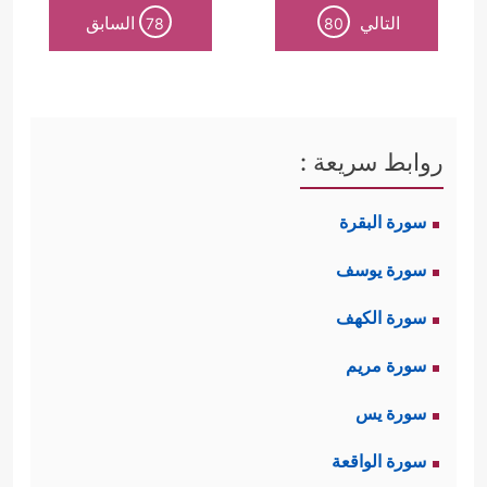
التالي
السابق
78
80
﴿وَإِذۡ
إليه موسى مع فتاه بعزمٍ وإصرار
قَالَ مُوسَىٰ لِفَتَىٰهُ لَاۤ أَبۡرَحُ حَتَّىٰۤ أَبۡلُغَ مَجۡمَعَ ٱلۡبَحۡرَیۡنِ أَوۡ
أَمۡضِیَ حُقُبࣰا﴾
.
روابط سريعة :
والقرآن لم يُشِر بدايةً إلى الغاية من
سورة البقرة
قصد هذا المكان، ولكن السياق يقودنا
سورة يوسف
إلى أنَّ الغاية كانت مُلاقاة الرجل
سورة الكهف
الصالح، والذي لم يُسمِّه القرآن أيضًا،
سورة مريم
ولكن الثابت في الأخبار أنه الخضِر
عليه
سورة يس
السلام
كما سيأتي، ويبدو من السياق
سورة الواقعة
أيضًا أن الله قد كلَّف موسَى بمُلاقاة هذا