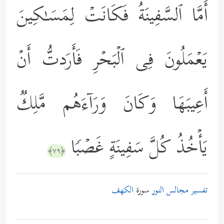
أَمَّا ٱلسَّفِینَةُ فَكَانَتۡ لِمَسَـٰكِینَ
یَعۡمَلُونَ فِی ٱلۡبَحۡرِ فَأَرَدتُّ أَنۡ
أَعِیبَهَا وَكَانَ وَرَاۤءَهُم مَّلِكࣱ
یَأۡخُذُ كُلَّ سَفِینَةٍ غَصۡبࣰا
﴿٧٩﴾
تفسير مجالس النور
سورة
الكهف