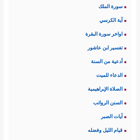
سورة الملك
﴿قَالَ لَهُۥ مُوسَىٰ هَلۡ أَتَّبِعُكَ
الرجل والتعلُّم منه
آية الكرسي
عَلَىٰۤ أَن تُعَلِّمَنِ مِمَّا عُلِّمۡتَ رُشۡدࣰا﴾
.
اواخر سورة البقرة
وقد جعل الله لموسى علامةً واضحةً
تفسير ابن عاشور
على قُرب وصوله إلى هذا المكان؛ حيث
أدعية من السنة
سيأخذ الحوت الذي معهما طريقه إلى
الدعاء للميت
البحر، وسيترك أثرًا له غائرًا في الماء
الصلاة الإبراهيمية
﴿فَلَمَّا بَلَغَا مَجۡمَعَ بَیۡنِهِمَا نَسِیَا حُوتَهُمَا فَٱتَّخَذَ سَبِیلَهُۥ
السنن الرواتب
فِی ٱلۡبَحۡرِ سَرَبࣰا﴾
﴿وَٱتَّخَذَ سَبِیلَهُۥ فِی ٱلۡبَحۡرِ
،
آيات الصبر
عَجَبࣰا﴾
، وهذه من دلائل الرعاية الإلهية
قيام الليل وفضله
المباشرة والدقيقة لهذه السفرة