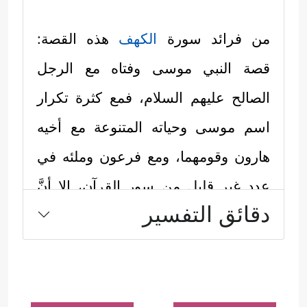
من فرائد سورة
الكهف
هذه القصة:
قصة النبي موسى وفتاه مع الرجل
الصالح
عليهم السلام
، فمع كثرة تكرار
اسم موسى وحياته المتنوعة مع أخيه
هارون وقومهما، ومع فرعون وملئه في
عددٍ غير قليلٍ مِن سور القرآن، إلا أنَّ
دقائق التفسير
هذه القصة لم تتكرَّر ولم ترِدْ إلا في هذه
السورة، والتي يمكن الوقوف مع
تسلسُل أحداثها المُثِيرة كما يأتي:
أولًا: تبدأ القصة بتحديد هدف واضح سار