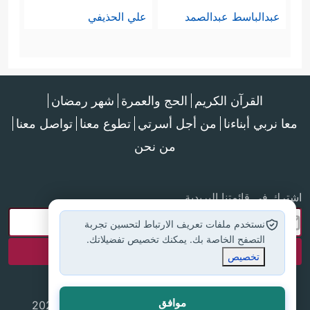
عبدالباسط عبدالصمد
علي الحذيفي
القرآن الكريم
الحج والعمرة
شهر رمضان
معا نربي أبناءنا
من أجل أسرتي
تطوع معنا
تواصل معنا
من نحن
اشترك في قائمتنا البريدية
نستخدم ملفات تعريف الارتباط لتحسين تجربة
التصفح الخاصة بك. يمكنك تخصيص تفضيلاتك.
تخصيص
موافق
جميع الحقوق محفوظة لموقع إسلام أون لاين © 2025