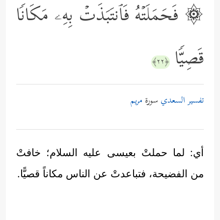
۞ فَحَمَلَتۡهُ فَٱنتَبَذَتۡ بِهِۦ مَكَانࣰا
قَصِیࣰّا
﴿٢٢﴾
تفسير السعدي
سورة
مريم
أي: لما حملتْ بعيسى عليه السلام؛ خافتْ
من الفضيحة، فتباعدتْ عن الناس مكاناً قصيًّا.