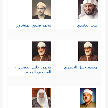
سعد الغامدي
محمد صديق المنشاوي
محمود خليل الحصري
محمود خليل الحصري -
المصحف المعلم