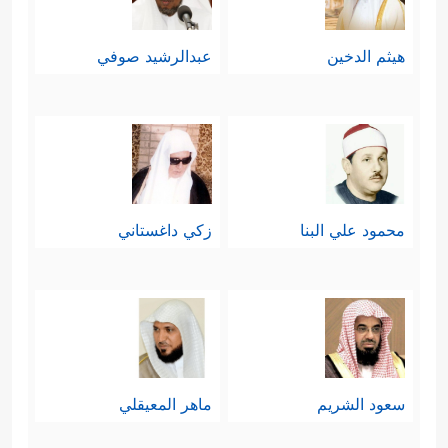
هيثم الدخين
عبدالرشيد صوفي
محمود علي البنا
زكي داغستاني
سعود الشريم
ماهر المعيقلي