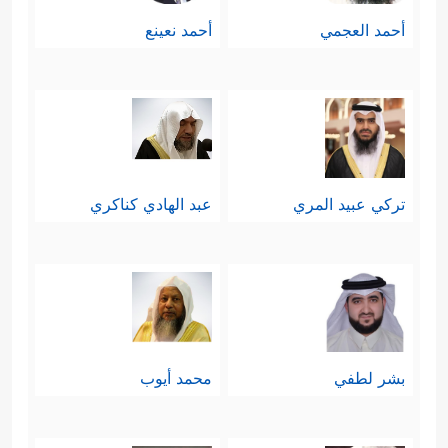
أحمد العجمي
أحمد نعينع
تركي عبيد المري
عبد الهادي كناكري
بشر لطفي
محمد أيوب