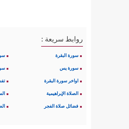
لِی مِن لَّدُنكَ وَلِیࣰّا
﴿٥﴾
یَرِثُنِی وَیَرِثُ مِنۡ ءَ
وقد جاء في دعائه هذا إشارات أ
الإيمان والنبوة والتقوى، فلم يكن
روابط سريعة :
زكريَّا عن آبائه وأجداده من آل 
سورة البقرة
سو
وأما التأويل أنَّ هذا كان خوفًا عل
سورة يس
سور
ما الذي كان يملِكُه زكريَّا وهو ر
اواخر سورة البقرة
تفس
وقد نصَّ في دعائه أنه يرجو ال
الصلاة الإبراهيمية
الس
النبوة والعلم والهدى؟
فضائل صلاة الفجر
الص
وأخيرًا فالذي يدحَضُ هذا التأ
صَدَقَةٌ»، وقوله
ﷺ
: «إِنَّ الأَنْبِيَاءَ لَ