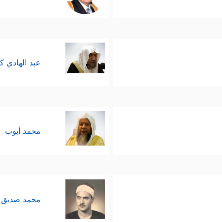
عبد الهادي ك
محمد أيوب
محمد صديق 