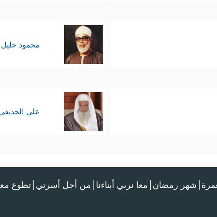
محمود خليل 
علي الحذيفي
عمرة
شهر رمضان
معا نربي أبناءنا
من أجل أسرتي
تطوع معن