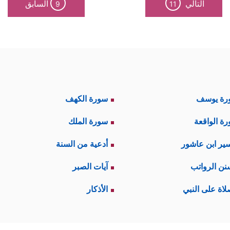
التالي
السابق
9
11
الِ یَعۡقُوبَۖ وَٱجۡعَلۡهُ رَبِّ رَضِیࣰّا
﴿٦﴾
یَـٰزَكَرِیَّاۤ إِنَّا نُبَشِّرُكَ بِغُلَـٰمٍ ٱسۡمُهُۥ ی
نه كان يخشى على من بعده بسوء تصرُّفهم، وضياع ا
 يرى في مواليه - وهم عصَبَتُه وأقرباؤه - مَن هو أه
يعقوب
عليهم السلام
.
رة يوسف
سورة الكهف
ى ماله أن يذهب ويتفرَّق في عصَبَته، فهو تأويلٌ لا يلِيقُ
ة الواقعة
سورة الملك
جلٌ نجَّارٌ يأكل من كسب يده، ولم يُعرف بالثراء، كما أخ
ير ابن عاشور
أدعية من السنة
ولد الذي يرثه ويرث من آل يعقوب، فهل ترك آل يعقوب
نن الرواتب
آيات الصبر
لاة على النبي
الأذكار
ويل من أصله ما ورد في «البخاري» وغيره عن النبي
مْ يُوَرِّثُوا دِيْنَارًا وَلَا دِرْهَمًا، وَرَّثُوا العِلْمَ».