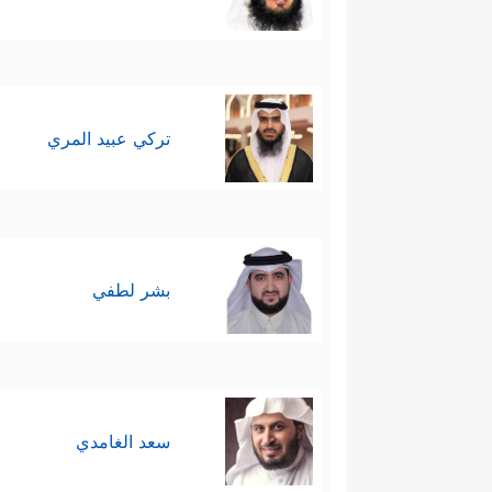
تركي عبيد المري
بشر لطفي
سعد الغامدي