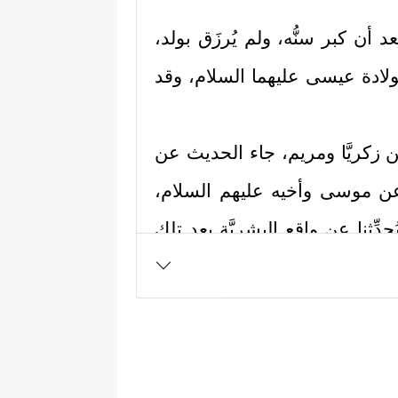
د أن كبر سنُّه، ولم يُرزَق بولد،
 بولادة عيسى
عليهما السلام
، وقد
 زكريَّا ومريم، جاء الحديث عن
م عن موسى وأخيه
عليهم السلام
،
حدِّثنا عن واقع البشريَّة بعد تلك
اط الآتية:
﴿إِذۡ نَادَىٰ رَبَّهُۥ نِدَاۤءً
 فأخذ يدعو ربه:
َ ٰ⁠لِیَ مِن وَرَاۤءِی وَكَانَتِ ٱمۡرَأَتِی عَاقِرࣰا فَهَبۡ