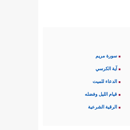
َحۡیَىٰ لَمۡ نَجۡعَل لَّهُۥ مِن قَبۡلُ سَمِیࣰّا﴾
.
لعهد الذي يتركه لهم، وهو عهد
لٌ لحَمل هذه الأمانة التي حملها
سورة مريم
 بمقام الأنبياء
عليهم السلام
، ثم
آية الكرسي
بر النبي
ﷺ
في حديث مسلم؟.
الدعاء للميت
 أموالًا لدى زكريا؟ أو تركوا
قيام الليل وفضله
الرقية الشرعية
ﷺ
أنه قال: «لَا نُورَثُ، مَا تَرَكْنَا