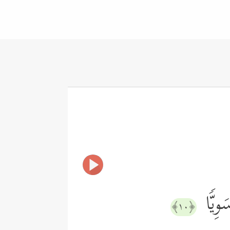
َوِیࣰّا
﴿١٠﴾