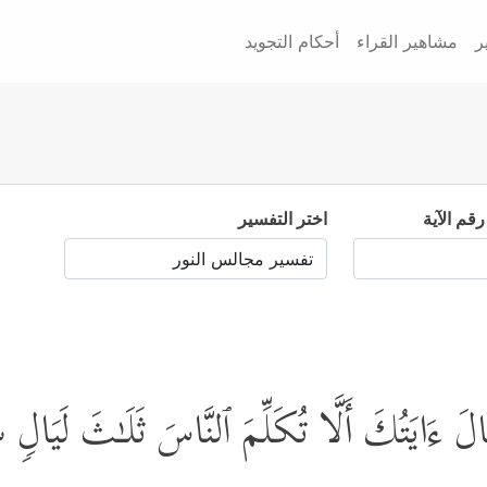
ر
مشاهير القراء
أحكام التجويد
رقم الآية
اختر التفسير
َ ءَایَتُكَ أَلَّا تُكَلِّمَ ٱلنَّاسَ ثَلَـٰثَ لَیَالࣲ س