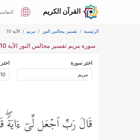
القرآن الكريم
التفاسي
الرئيسية
تفسير مجالس النور
مريم
الآية 10
سورة مريم تفسير مجالس النور الآية 10
اختر سورة
اختر 
قَالَ رَبِّ ٱجۡعَل لِّیۤ ءَایَةࣰۖ قَال