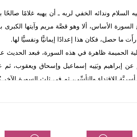
ه السلام
وندائه الخفي لربه ـ أن يهبه غلامًا صالحًا بع
ع السورة الأساس، ألا وهو قصَّة مريم وآيتها الكبرى
َت ما حصل، فكان هذا إعدادًا إيمانيًّا ونفسيًّا لها.
عائلية الحميمة ظاهرة في هذه السورة، فبعد الحديث عن
 عن إبراهيم وبَنِيه إسماعيل وإسحاق ويعقوب، ث
َ أسريَّة للاقتداء والتأسِّي، ثم في ثلث السورة الآخر يُ
تباك واختلاف.
ام
فيمكن تلخيصها بحسب هذه السورة المباركة في النق
تعل رأسه شَيبًا، ووهن عظمه، لكنه لم يُرزق بولد،
ٱشۡتَعَلَ ٱلرَّأۡسُ شَیۡبࣰا وَلَمۡ أَكُنۢ بِدُعَاۤىِٕكَ رَبِّ شَقِیࣰّا
﴿٤﴾
وَإِنِّی خِفۡتُ ٱلۡمَو