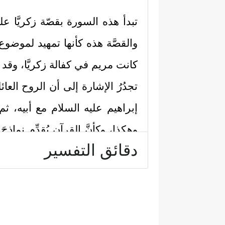
تبدأ هذه السورة بقصّة زكريَّا
علي
والقصَّة هذه كأنها تمهيد لموضو
كانت مريم في كفالة زكريَّا، وقد رأ
تجدُرُ الإشارة إلى أن الروح ال
إبراهيم
عليه السلام
مع أبيه، ثم
وهكذا، وكأنَّ القرآن يُقدِّم نماذج
دقائق التفسير
النماذج، وما أصابها من تراجع وار
وأما قصَّة زكريَّا وابنه
عليهما السل
أولًا: كان زكريّا
عليه السلام
قد اش
خَفِیࣰّا
﴿٣﴾
قَالَ رَبِّ إِنِّی وَهَنَ ٱلۡعَظۡمُ مِنِّی وَ