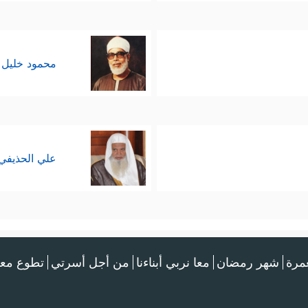
محمود خليل 
علي الحذيفي
عمرة
شهر رمضان
معا نربي أبناءنا
من أجل أسرتي
تطوع معن