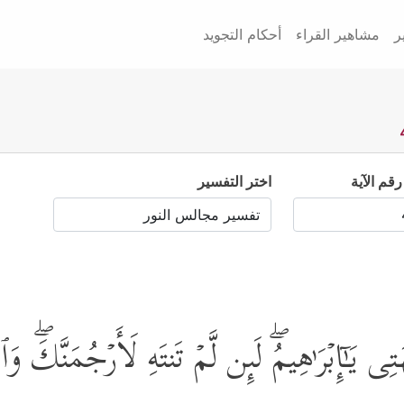
ر
مشاهير القراء
أحكام التجويد
رقم الآية
اختر التفسير
َـٰۤإِبۡرَ ٰ⁠هِیمُۖ لَىِٕن لَّمۡ تَنتَهِ لَأَرۡجُمَنَّكَۖ و