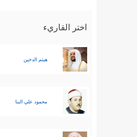
أُوْلَــٰۤىِٕكَ ٱلَّذِینَ أَنۡعَمَ ٱللَّهُ عَلَیۡهِم مِّنَ ٱلنَّبِیِّـۧنَ
خَرُّواْ سُجَّدࣰا وَبُكِیࣰّا ۩﴾
ويلحظ هنا تكر
اختر القاريء
هيثم الدخين
محمود علي البنا