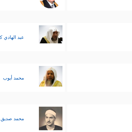
عبد الهادي ك
محمد أيوب
محمد صديق 