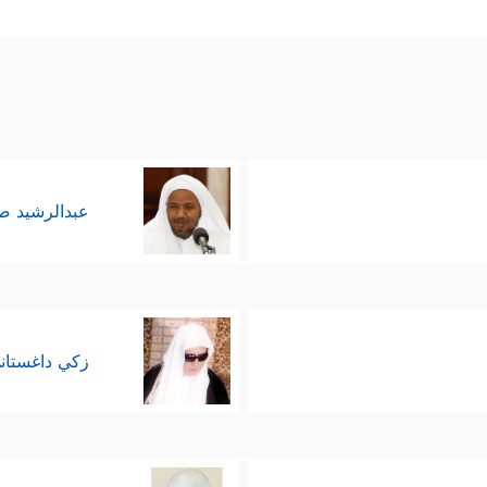
 مِن ذُرِّیَّةِ ءَادَمَ وَمِمَّنۡ حَمَلۡنَا مَعَ نُوحࣲ وَمِن ذُرِّیَّةِ إِبۡرَ ٰ⁠هِیمَ وَإِسۡرَ ٰ⁠ۤءِیلَ وَمِمَّنۡ هَدَ
﴿ذُرِّیَّةࣰ﴾
ار كلمة
في تأكيدٍ مستمرٍّ لسياق السورة ومو
عبدالرشيد 
زكي داغستان