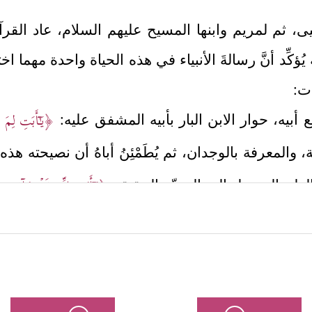
حيى، ثم لمريم وابنها المسيح
عليهم السلام
، عاد القرآ
يُؤكِّد أنَّ رسالةَ الأنبياء في هذه الحياة واحدة مهما اخ
ات:
﴿یَـٰۤأَبَتِ لِمَ 
 أبيه، حوار الابن البار بأبيه المشفق عليه:
المعرفة بالوجدان، ثم يُطَمْئِنُ أباهُ أن نصيحته هذه
﴿یَـٰۤأَبَتِ إِنِّی قَدۡ جَاۤءَنِی مِن
لعلم الموصِل إلى الحقِّ والحقيقة
ارات مختلفة وأساليب متنوعة مرَّات ومرَّات، والل
﴿قَالَ أَرَاغِبٌ أَنتَ عَنۡ ءَالِهَتِی یَـٰۤإِبۡرَ ٰ⁠هِیمُۖ لَىِٕن لَّمۡ تَنتَهِ لَأَرۡجُمَنَّك
هدِّده