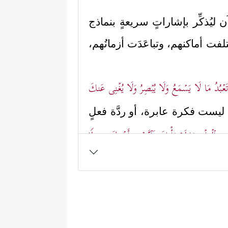
ن ليُذكِّر بإشاراتٍ سريعةٍ بنماذج
تلفت أماكنهم، وتباعَدَت أزمانُهم،
تَعۡبُدُ مَا لَا یَسۡمَعُ وَلَا یُبۡصِرُ وَلَا یُغۡنِی عَنكَ
 ليست فكرة عابرة، أو ردَّة فعلٍ
َ ٱلۡعِلۡمِ مَا لَمۡ یَأۡتِكَ فَٱتَّبِعۡنِیۤ أَهۡدِكَ صِرَ ٰ⁠طࣰا
ه وحده يعلم كم كان بين المرة
َۖ﴾
، فلم يجِد إبراهيم
عليه السلام