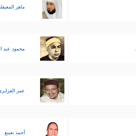
ماهر المعيقل
محمود عبد ا
عمر القزابري
أحمد نعينع