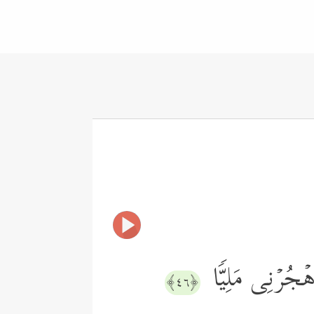
َٱهۡجُرۡنِی مَلِیࣰّا
﴿٤٦﴾