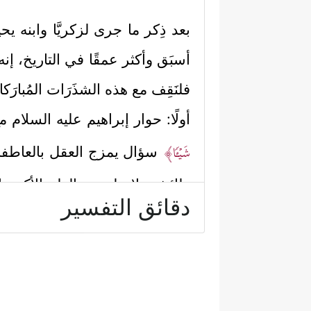
بعد ذِكر ما جرى لزكريَّا وابنه ي
أسبَق وأكثر عمقًا في التاريخ، إنه 
فلنَقِف مع هذه الشذَرَات المُبارَك
أولًا: حوار إبراهيم
عليه السلام
مع
شَیۡـࣰٔا﴾
سؤال يمزج العقل بالعاطفة، و
طائشة، لا، بل هي العلم الأكيد، ا
دقائق التفسير
سَوِیࣰّا﴾
ثم يُكرِّر هذا الخطاب بعب
والأخرى.
فما كان مِن أبيه إلا أن يتوعَّده ويُ