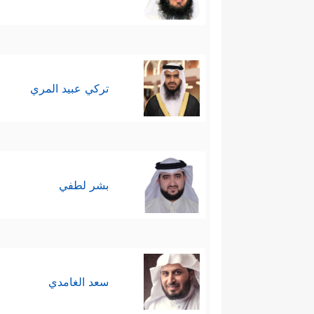
تركي عبيد المري
بشر لطفي
سعد الغامدي