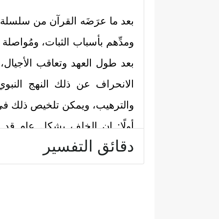
بعد ما عرَضَه القرآن من سلسلة ال
ومدِّهم بأسباب الثبات، ومُواصلة
بعد طول العهد وتعاقب الأجيال، 
الانحراف عن ذلك النهج النبوي 
والترهيب، ويمكن تلخيص ذلك في ا
أولًا: إن الخلف بشكلٍ عام قد 
دقائق التفسير
﴿ف
فاستحقُّوا بهذا العقاب الأخروي
فَأُوْلَــٰۤىِٕكَ یَدۡخُلُونَ ٱلۡجَنَّةَ وَلَا یُظۡلَمُونَ شَیۡـࣰٔا﴾
.
ثانيًا: ذكر القرآن بعد إضاعة الصل
﴿وَیَقُولُ ٱلۡإِنسَـٰنُ أَءِذَا مَا مِتُّ لَس
الآخرة