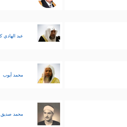
عبد الهادي ك
محمد أيوب
محمد صديق 