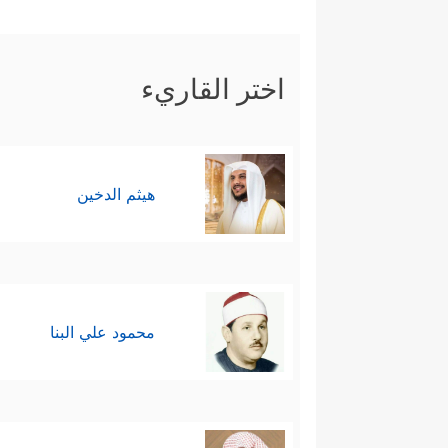
أَن یَتَّخِذَ وَلَدًا
﴿٩٢﴾
إِن كُلُّ مَن فِی ٱلسَّمَـٰوَ 
خامسًا: بيَّن القرآن أن مهمة هذه ا
اختر القاريء
عليه، والنذارة لكلِّ لَدُودٍ مُعانِدٍ مُ
هيثم الدخين
محمود علي البنا