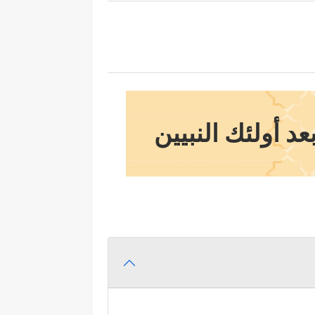
عد أولئك النبيين