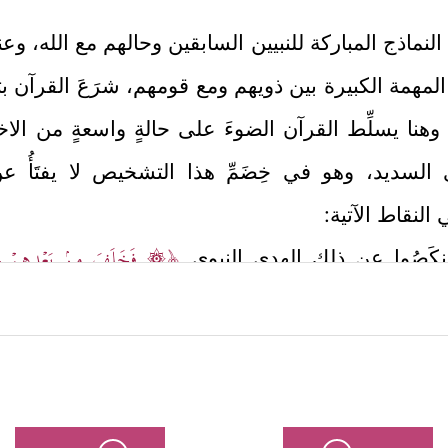
نماذج المباركة للنبيين السابقين وحالهم مع الله، وعنا
 المهمة الكبيرة بين ذويهم ومع قومهم، شرَعَ القرآن ب
وهنا يسلِّط القرآن الضوءَ على حالةٍ واسعةٍ من ال
السديد، وهو في خِضَمِّ هذا التشخيص لا يفتَأُ عن
لنقاط الآتية:
﴿۞ فَخَلَفَ مِنۢ بَعۡدِهِمۡ خَلۡفٌ أ
نكَصُوا عن ذلك الهدي النبوي
َسَوۡفَ یَلۡقَوۡنَ غَیًّا﴾
ثم استثنى الله تعالى مَن تاب منهم 
اة واتِّباع الشهوات حالةً أشدَّ وأبعَدَ عن ثوابت الإ
َوۡفَ أُخۡرَجُ حَیًّا﴾
﴿أَوَلَا 
وهنا بدأ القرآن يُحاورُ هذا الصنف: