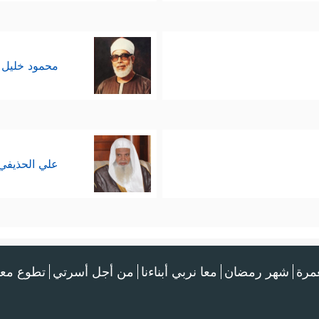
محمود خليل 
علي الحذيفي
عمرة
شهر رمضان
معا نربي أبناءنا
من أجل أسرتي
تطوع معن