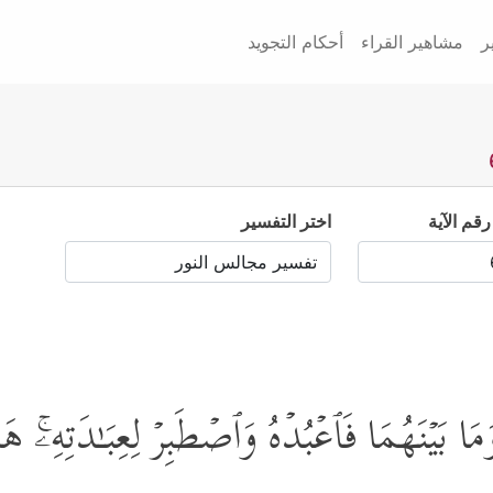
ر
مشاهير القراء
أحكام التجويد
رقم الآية
اختر التفسير
َا بَیۡنَهُمَا فَٱعۡبُدۡهُ وَٱصۡطَبِرۡ لِعِبَـٰدَتِهِۦۚ هَ