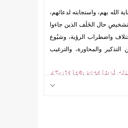
ية الله بهم، واستجابته لدعائهم،
تشخيصِ حال الخَلَف الذين جاءوا
اختلاف واضطراب الرؤية، وشيُوع
 التذكير والمحاورة، والترغيب
َضَاعُواْ ٱلصَّلَوٰةَ وَٱتَّبَعُواْ ٱلشَّهَوَ ٰ⁠تِۖ﴾
﴿إِلَّا مَن تَابَ وَءَامَنَ وَعَمِلَ صَـٰلِحࣰا
وأصلح
يمان، وهي التشكيك بالبعث والحياة
یَذۡكُرُ ٱلۡإِنسَـٰنُ أَنَّا خَلَقۡنَـٰهُ مِن قَبۡلُ وَلَمۡ یَكُ