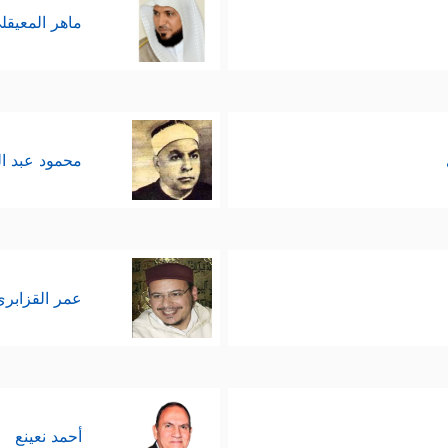
ماهر المعيقل
محمود عبد ا
عمر القزابري
أحمد نعينع