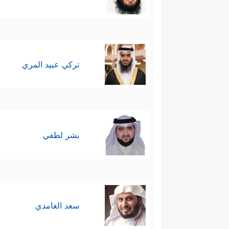
تركي عبيد المري
بشر لطفي
سعد الغامدي