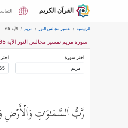
القرآن الكريم
التفاسي
الرئيسية
تفسير مجالس النور
مريم
الآية 65
سورة مريم تفسير مجالس النور الآية 65
اختر سورة
اختر 
رَّبُّ ٱلسَّمَـٰوَ ٰ⁠تِ وَٱلۡأَرۡضِ وَم