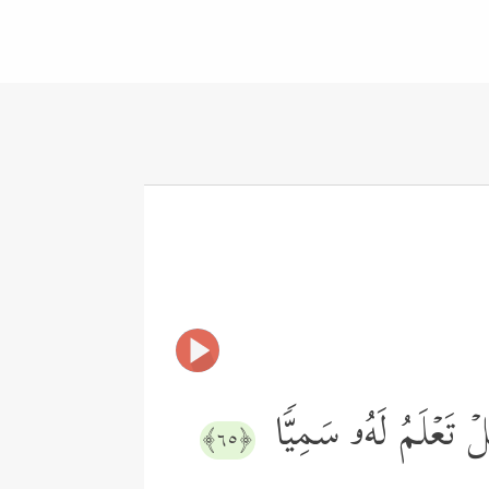
لۡ تَعۡلَمُ لَهُۥ سَمِیࣰّا
﴿٦٥﴾