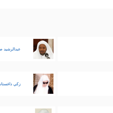
ٰ⁠تِ وَٱلۡأَرۡضِ إِلَّاۤ ءَاتِی ٱلرَّحۡمَـٰنِ عَبۡدࣰا﴾
.
لرسالة الخاتمة إنَّما هي الدعوة إلى الحقِّ، والتبصير به
﴿فَإِنَّمَا یَسَّرۡنَـٰهُ بِلِسَانِكَ لِتُبَشِّرَ بِهِ ٱلۡمُتَّقِینَ وَتُنذِرَ بِهِۦ قَوۡمࣰا لُّدࣰّا﴾
خاصِمٍ
.
عبدالرشيد 
زكي داغستان