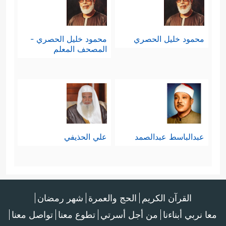
محمود خليل الحصري
محمود خليل الحصري -
المصحف المعلم
عبدالباسط عبدالصمد
علي الحذيفي
القرآن الكريم
الحج والعمرة
شهر رمضان
معا نربي أبناءنا
من أجل أسرتي
تطوع معنا
تواصل معنا