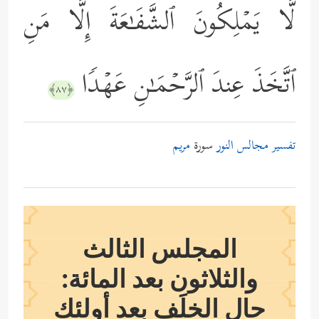
لَّا یَمۡلِكُونَ ٱلشَّفَـٰعَةَ إِلَّا مَنِ
ٱتَّخَذَ عِندَ ٱلرَّحۡمَـٰنِ عَهۡدࣰا
﴿٨٧﴾
تفسير مجالس النور
سورة
مريم
المجلس الثالث
والثلاثون بعد المائة:
حال الخلَف بعد أولئك