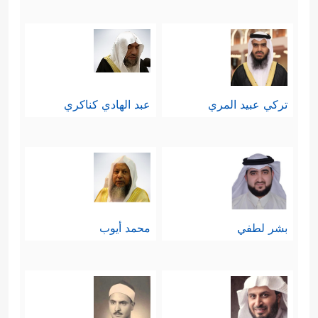
تركي عبيد المري
عبد الهادي كناكري
بشر لطفي
محمد أيوب