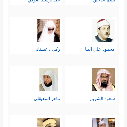
محمود علي البنا
زكي داغستاني
سعود الشريم
ماهر المعيقلي