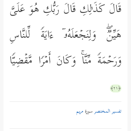
قَالَ كَذَ ٰ⁠لِكِ قَالَ رَبُّكِ هُوَ عَلَیَّ
هَیِّنࣱۖ وَلِنَجۡعَلَهُۥۤ ءَایَةࣰ لِّلنَّاسِ
وَرَحۡمَةࣰ مِّنَّاۚ وَكَانَ أَمۡرࣰا مَّقۡضِیࣰّا
﴿٢١﴾
تفسير المختصر
سورة
مريم