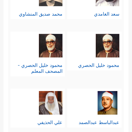
سعد الغامدي
محمد صديق المنشاوي
محمود خليل الحصري
محمود خليل الحصري -
المصحف المعلم
عبدالباسط عبدالصمد
علي الحذيفي