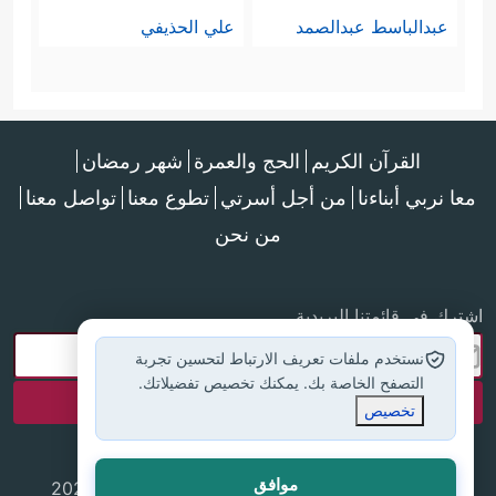
عبدالباسط عبدالصمد
علي الحذيفي
القرآن الكريم
الحج والعمرة
شهر رمضان
معا نربي أبناءنا
من أجل أسرتي
تطوع معنا
تواصل معنا
من نحن
اشترك في قائمتنا البريدية
نستخدم ملفات تعريف الارتباط لتحسين تجربة
التصفح الخاصة بك. يمكنك تخصيص تفضيلاتك.
تخصيص
موافق
جميع الحقوق محفوظة لموقع إسلام أون لاين © 2025