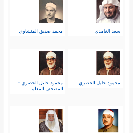
سعد الغامدي
محمد صديق المنشاوي
محمود خليل الحصري
محمود خليل الحصري -
المصحف المعلم