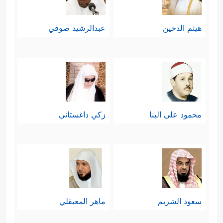
هيثم الدخين
عبدالرشيد صوفي
محمود علي البنا
زكي داغستاني
سعود الشريم
ماهر المعيقلي