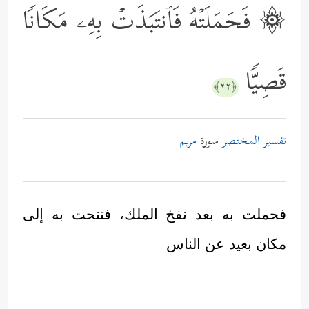
۞ فَحَمَلَتۡهُ فَٱنتَبَذَتۡ بِهِۦ مَكَانࣰا
قَصِیࣰّا
﴿٢٢﴾
تفسير المختصر
سورة
مريم
فحملت به بعد نفخ الملك، فتنحت به إلى
مكان بعيد عن الناس