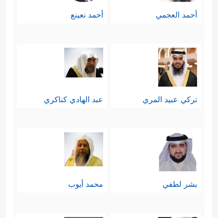
أحمد العجمي
أحمد نعينع
تركي عبيد المري
عبد الهادي كناكري
بشر لطفي
محمد أيوب