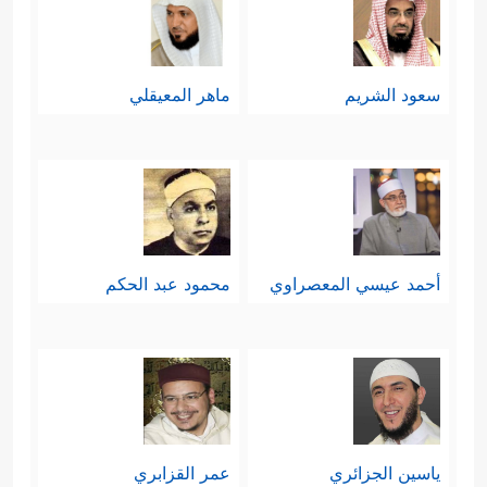
سعود الشريم
ماهر المعيقلي
أحمد عيسي المعصراوي
محمود عبد الحكم
ياسين الجزائري
عمر القزابري