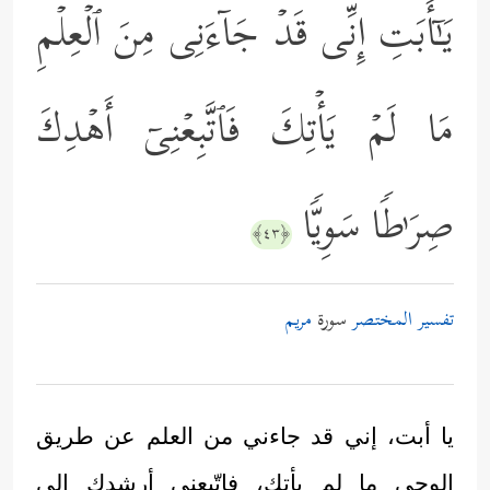
یَـٰۤأَبَتِ إِنِّی قَدۡ جَاۤءَنِی مِنَ ٱلۡعِلۡمِ
مَا لَمۡ یَأۡتِكَ فَٱتَّبِعۡنِیۤ أَهۡدِكَ
صِرَ ٰ⁠طࣰا سَوِیࣰّا
﴿٤٣﴾
تفسير المختصر
سورة
مريم
يا أبت، إني قد جاءني من العلم عن طريق
الوحي ما لم يأتك، فاتّبعني أرشدك إلى