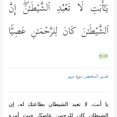
یَـٰۤأَبَتِ لَا تَعۡبُدِ ٱلشَّیۡطَـٰنَۖ إِنَّ
ٱلشَّیۡطَـٰنَ كَانَ لِلرَّحۡمَـٰنِ عَصِیࣰّا
﴿٤٤﴾
تفسير المختصر
سورة
مريم
يا أبت، لا تعبد الشيطان بطاعتك له، إن
الشيطان كان للرحمن عاصيًا، حيث أمره