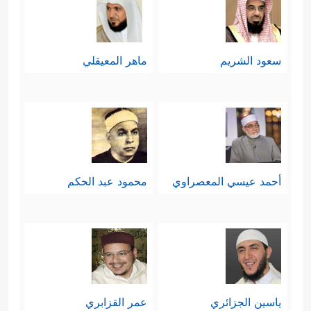
سعود الشريم
ماهر المعيقلي
أحمد عيسي المعصراوي
محمود عبد الحكم
ياسين الجزائري
عمر القزابري