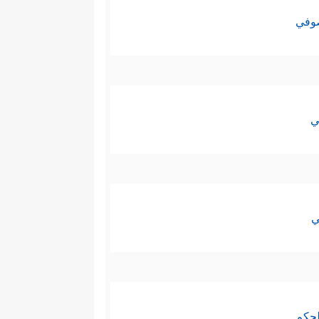
صوفي
ي
ي
لحكم