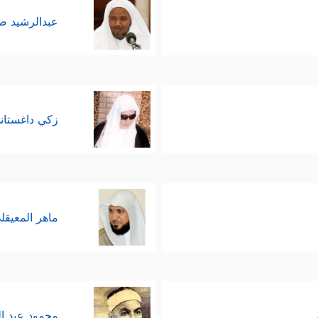
عبدالرشيد 
زكي داغستان
ماهر المعيقل
محمود عبد ا