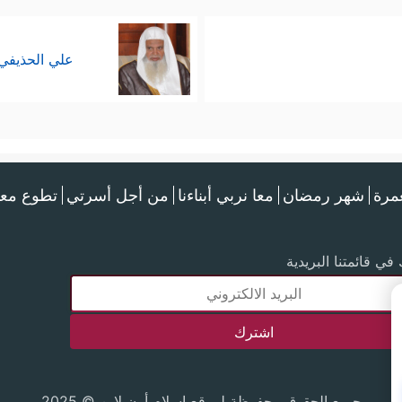
علي الحذيفي
عمرة
شهر رمضان
معا نربي أبناءنا
من أجل أسرتي
تطوع معن
في قائمتنا البريدية
جميع الحقوق محفوظة لموقع إسلام أون لاين © 2025