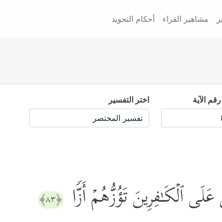
ر
مشاهير القراء
أحكام التجويد
رقم الآية
اختر التفسير
ِینَ عَلَى ٱلۡكَـٰفِرِینَ تَؤُزُّهُمۡ أَزࣰّا
﴿٨٣﴾