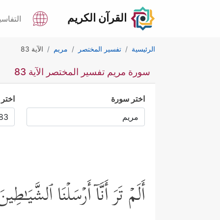
القرآن الكريم
التفاسي
الرئيسية
تفسير المختصر
مريم
الآية 83
سورة مريم تفسير المختصر الآية 83
اختر سورة
اختر 
أَلَمۡ تَرَ أَنَّاۤ أَرۡسَلۡنَا ٱلشَّیَـٰط