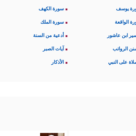
رة يوسف
سورة الكهف
ة الواقعة
سورة الملك
ير ابن عاشور
أدعية من السنة
نن الرواتب
آيات الصبر
لاة على النبي
الأذكار