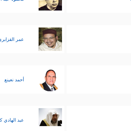
عمر القزابري
أحمد نعينع
عبد الهادي ك