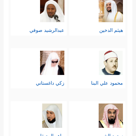
هيثم الدخين
عبدالرشيد صوفي
محمود علي البنا
زكي داغستاني
سعود الشريم
ماهر المعيقلي