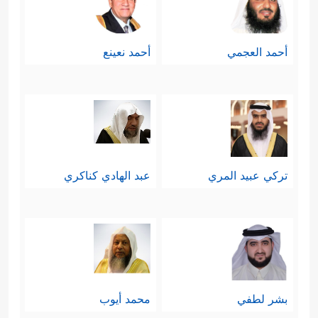
أحمد العجمي
أحمد نعينع
تركي عبيد المري
عبد الهادي كناكري
بشر لطفي
محمد أيوب