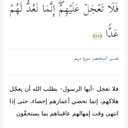
فَلَا تَعۡجَلۡ عَلَیۡهِمۡۖ إِنَّمَا نَعُدُّ لَهُمۡ
عَدࣰّا
﴿٨٤﴾
تفسير المختصر
سورة
مريم
فلا تعجل -أيها الرسول- بطلب الله أن يعجّل
هلاكهم، إنما نحصي أعمارهم إحصاء، حتى إذا
انتهى وقت إمهالهم عاقبناهم بما يستحقّون