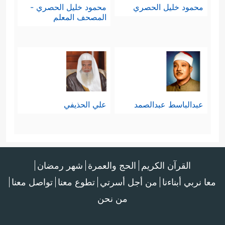
محمود خليل الحصري
محمود خليل الحصري -
﴿حَسَدࣰا مِّنۡ عِندِ أَنفُسِهِم
حال بني إسرائيل،
المصحف المعلم
مِّنۢ بَعۡدِ مَا تَبَیَّنَ لَهُمُ ٱلۡحَقُّ﴾
والبحث الأصولي
المعروف لآية النسخ لا يتأتى إلا بقطعها
من هذا السياق كله.
عبدالباسط عبدالصمد
علي الحذيفي
أما المعنى الذي يتَّسِق مع السياق
فخلاصتُه: أن آيات القرآن قد نسخت ما
خالفها من أحكام شرعية وردت في
القرآن الكريم
الحج والعمرة
شهر رمضان
معا نربي أبناءنا
من أجل أسرتي
تطوع معنا
تواصل معنا
التوراة، وأنَّها أتمَّت النقص والنسيان
من نحن
الذي حصل في التوراة بسبب طول