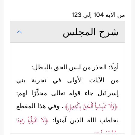
من الآيه 104 إلي 123
شرح المجلس
أولًا: الحذر من لبس الحق بالباطل:
من الآيات الأولى في تجربة بني
إسرائيل جاء قوله تعالى محذِّرًا لهم:
﴿وَلَا تَلۡبِسُواْ ٱلۡحَقَّ بِٱلۡبَـٰطِلِ﴾
، وفي هذا المقطع
﴿لَا تَقُولُواْ رَ ٰ⁠عِنَا
يخاطب الله الذين آمنوا:
.