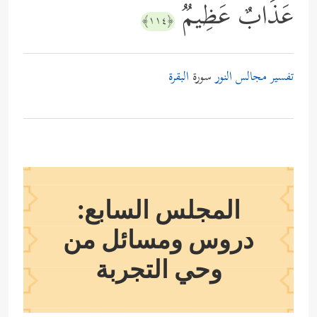
عَذَابٌ عَظِیمࣱ
﴿١١٤﴾
تفسير مجالس النور
سورة
البقرة
المجلس السابع:
دروس ومسائل من
وحي التجربة