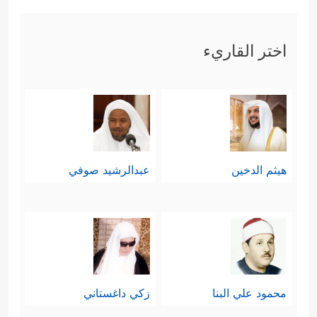
المفسرين إلى أن المقصود بالنسخ هنا
اختر القاريء
النسخ في آيات القرآن الكريم نفسها،
فالآية اللاحقة قد تنسخ السابقة لحكمة
يقتَضِيها التدرُّج في التشريع.
لكنَّ السياق القرآني يوحي بمعنى آخر
قد يكون هو الأقرب والأنسب؛ فالآيات
هيثم الدخين
عبدالرشيد صوفي
تتحدث عن تجربة استخلافية سابقة
وتجربة استخلافية لاحِقة، ورسالة الأولى
﴿التوراة﴾
﴿القرآن﴾
، ورسالة الثانية
، وقد
محمود علي البنا
زكي داغستاني
تنكّر أصحاب التجربة السابقة لهذا