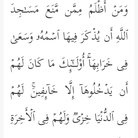
وَمَنۡ أَظۡلَمُ مِمَّن مَّنَعَ مَسَـٰجِدَ
ٱللَّهِ أَن یُذۡكَرَ فِیهَا ٱسۡمُهُۥ وَسَعَىٰ
فِی خَرَابِهَاۤۚ أُوْلَــٰۤىِٕكَ مَا كَانَ لَهُمۡ
أَن یَدۡخُلُوهَاۤ إِلَّا خَاۤىِٕفِینَۚ لَهُمۡ
فِی ٱلدُّنۡیَا خِزۡیࣱ وَلَهُمۡ فِی ٱلۡأَخِرَةِ