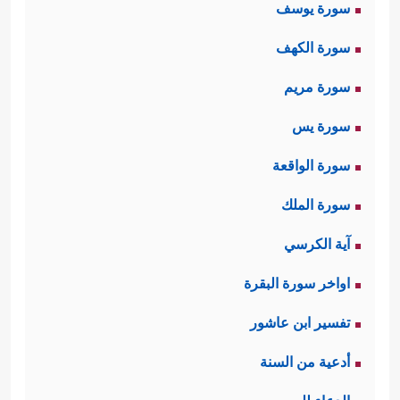
سورة يوسف
التباس الحق بالباطل عند المتلقي،
سورة الكهف
والنية الحسنة لا تكفي هنا، لأن العبرة بما
سورة مريم
يفهمه السامعون لا بما يقصده
سورة يس
المتكلمون.
سورة الواقعة
سورة الملك
ثانيًا: الحسد طريق الضلال:
آية الكرسي
يؤكّد القرآن الكريم في هذا المقطع
اواخر سورة البقرة
على خطورة الحسد، ودور هذه الصفة
تفسير ابن عاشور
الذميمة في صدّ الناس عن الصراط
أدعية من السنة
﴿مَّا یَوَدُّ ٱلَّذِینَ كَفَرُواْ
المستقيم، فيقول أولًا: