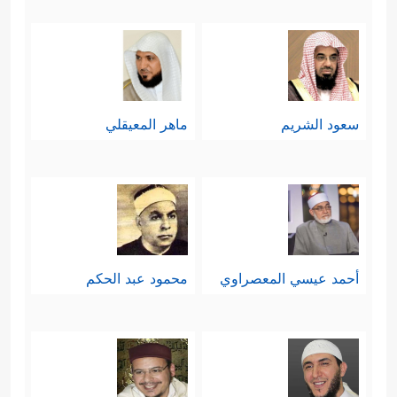
القرآن حسدًا من عند أنفسهم مع أنه
جاء مصدِّقًا لكتابهم التوراة.
وقد أثار اليهود تساؤلات كثيرة حول صلة
سعود الشريم
ماهر المعيقلي
القرآن بالتوراة، وكأنَّهم يقولون: إذا كان
القرآن مصدِّقا تماما للتوراة فلا حاجة لنا
به، وإذا كان مخالفا له فتركه من باب
﴿وَإِذَا قِیلَ لَهُمۡ
أولى، وقد تقدّم قوله تعالى:
أحمد عيسي المعصراوي
محمود عبد الحكم
ءَامِنُواْ بِمَاۤ أَنزَلَ ٱللَّهُ قَالُواْ نُؤۡمِنُ بِمَاۤ أُنزِلَ عَلَیۡنَا وَیَكۡفُرُونَ
بِمَا وَرَاۤءَهُۥ وَهُوَ ٱلۡحَقُّ مُصَدِّقࣰا لِّمَا مَعَهُمۡ﴾
.