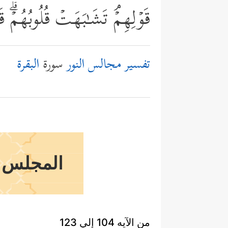
قَوۡلِهِمۡۘ تَشَـٰبَهَتۡ قُلُوبُهُمۡۗ قَدۡ
تفسير مجالس النور
سورة
البقرة
المجلس ا
من الآيه 104 إلي 123