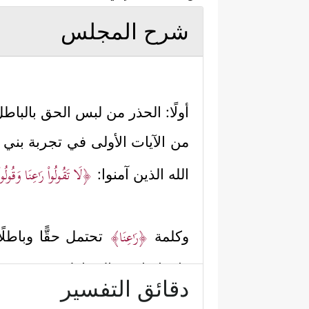
شرح المجلس
أولًا: الحذر من لبس الحق بالباطل
من الآيات الأولى في تجربة بني إ
﴿لَا تَقُولُواْ رَ ٰ⁠عِنَا وَقُولُ
الله الذين آمنوا:
﴿رَ ٰ⁠عِنَا﴾
وكلمة
تحتمل حقًّا وباطلً
وانتقاصا من المخاطب، ويعنون ب
دقائق التفسير
توجيه الخطاب بها لنبيِّه
ﷺ
، وهذا