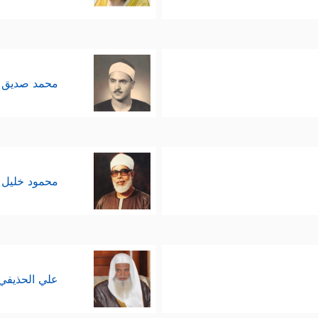
دة في العلوم الطبيعية والتجريبية، فتوصّلوا با
ا قصّروا في تطبيق هذه القاعدة على البحوث الدينيّة 
محمد صديق 
لأمم، وهو ركن في هويّة كل أمّة؛ كالجنس، واللون، والل
دون الشعور بالحاجة إلى التغيير.
محمود خليل 
َهُۥۤ أَجۡرُهُۥ عِندَ رَبِّهِۦ﴾
فالإسلام الحق هو الذي يثمر إحسانً
علي الحذيفي
والعدوان منهج الظالمين: