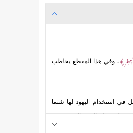
ۡبَـٰطِلِ﴾
، وفي هذا المقطع يخاطب
اطل في استخدام اليهود لها شتما
ستعمالين جاء النهي الصريح عن
ل أو فعل يؤدّي إلى التباس الحق