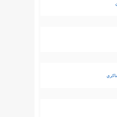
ي في التحريف والتبديل.
ها، فالآية تتحدث عن محور جوهري
.
 وهذه قاعدة قرآنية في الحوار
ناكري
قة، وكذاك هي قاعدة في البحث