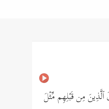
َالَ ٱلَّذِینَ مِن قَبۡلِهِم مِّثۡلَ