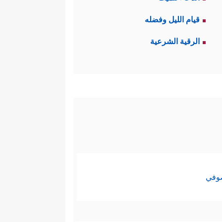
 في التشريع.
قيام الليل وفضله
دث عن تجربة استخلافية سابقة
الرقية الشرعية
ّر أصحاب التجربة السابقة لهذا
ن مصدِّقا تماما للتوراة فلا حاجة
اْ بِمَاۤ أَنزَلَ ٱللَّهُ قَالُواْ نُؤۡمِنُ بِمَاۤ أُنزِلَ عَلَیۡنَا
صوفي
ن يكون القرآن نسخة من التوراة،