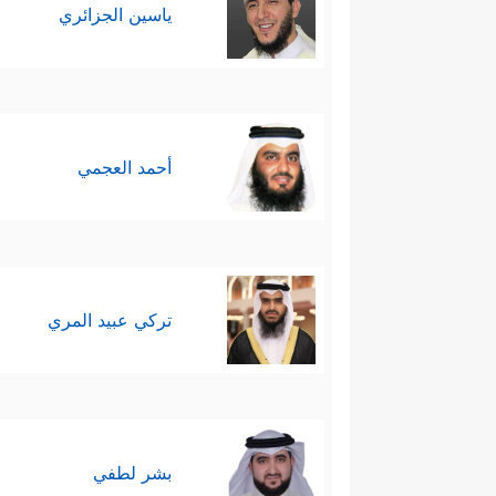
وأنَّها أتمَّت النقص والنسيان 
ياسين الجزائري
وعليه فإن القرآن هو كلام الله ا
في العلاقة بين التجربتين الاستخلاف
أحمد العجمي
رابعًا: العبرة بالدليل لا بالأمانيِّ:
﴿وَقَالُواْ لَن یَدۡخُلَ ٱلۡجَنَّةَ إِلَّا مَن كَانَ هُودًا
والمجادلة.
تركي عبيد المري
﴿قُلۡ هَاتُواْ بُرۡهَـٰنَكُمۡ﴾
أي: قدِّموا د
العلمي؛ فالباحث الحق يطلب الحق
بشر لطفي