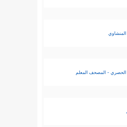
لفعل إلى نتائج مبهرة في الطب
واعتمدوا طريقة التقليد باعتبار
المنشاوي
غة، والتاريخ، ولا مجال لتغييره؛
الحصري - المصحف المعلم
ا إلى الناس وإتقانًا في العمل،