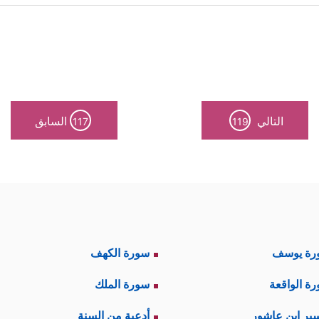
نة لا تكفي هنا، لأن العبرة بما يفهمه السامعون لا بم
المقطع على خطورة الحسد، ودور هذه الصفة الذم
التالي
السابق
117
119
ینَ كَفَرُواْ مِنۡ أَهۡلِ ٱلۡكِتَـٰبِ وَلَا ٱلۡمُشۡرِكِینَ أَن یُنَزَّلَ عَلَیۡكُم مِّنۡ خَیۡرࣲ مِّن رَّب
َهۡلِ ٱلۡكِتَـٰبِ لَوۡ یَرُدُّونَكُم مِّنۢ بَعۡدِ إِیمَـٰنِكُمۡ كُفَّارًا حَسَدࣰا مِّنۡ عِندِ أَنفُسِهِم
رة يوسف
سورة الكهف
ة الواقعة
سورة الملك
نُنسِهَا نَأۡتِ بِخَیۡرࣲ مِّنۡهَاۤ أَوۡ مِثۡلِهَاۤ﴾
ذهب أغلب المفسرين إلى 
ير ابن عاشور
أدعية من السنة