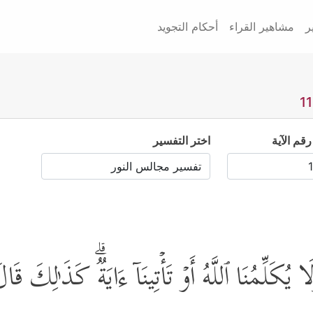
ر
مشاهير القراء
أحكام التجويد
رقم الآية
اختر التفسير
 یُكَلِّمُنَا ٱللَّهُ أَوۡ تَأۡتِینَاۤ ءَایَةࣱۗ كَذَ ٰ⁠لِكَ ق