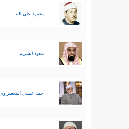
فقد يكون النص التوراتي موجودا
محمود علي البنا
وقد يكون النص التوراتي قد فُقد
النقص، وفي كلتا الح
التين
سيكون
مناسبته لحياة الناس ومصالحهم.
سعود الشريم
إضافة إلى خصوصيّة القرآن في ال
رفضهم لرسالة محمد
ﷺ
، وبعد 
مَا تَبَیَّنَ لَهُمُ ٱلۡحَقُّ﴾
والبحث الأصولي ال
أحمد عيسي المعصراوي
أما المعنى الذي يتَّسِق مع الس