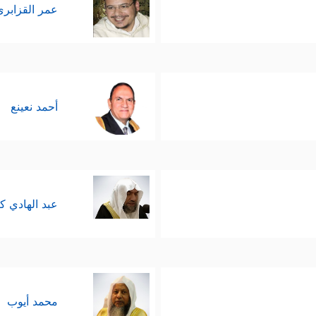
الذي حصل في التوراة بسبب طول الزمن والتدخّل البشر
عمر القزابري
لذي ختم به الرسالات، وجعله الله حاكمًا ومهيمنًا علي
﴿تجربة بني إسرائيل﴾
﴿تجربة المسلمين﴾
يَّتَين
، و
، والله أعلم
أحمد نعينع
 أَوۡ نَصَـٰرَىٰۗ تِلۡكَ أَمَانِیُّهُمۡۗ قُلۡ هَاتُواْ بُرۡهَـٰنَكُمۡ إِن كُنتُمۡ صَـٰدِقِینَ﴾
،
عبد الهادي ك
ليلكم وحجّتكم، فهذا هو الفيصل بين الوهم والحقي
يقة ويسعى لها سواء كانت كما يتمنى أو لا.
محمد أيوب