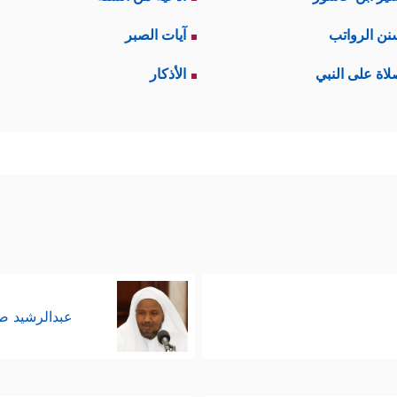
آية اللاحقة قد تنسخ السابقة لحكمة يقتَضِيها التدرُّج
نن الرواتب
آيات الصبر
عنى آخر قد يكون هو الأقرب والأنسب؛ فالآيات تتح
لاة على النبي
الأذكار
﴿التوراة﴾
﴿القرآن﴾
لة الأولى
، ورسالة الثانية
، وقد تنك
ه جاء مصدِّقًا لكتابهم التوراة.
 صلة القرآن بالتوراة، وكأنَّهم يقولون: إذا كان القرآ
﴿وَإِذَا قِیلَ لَهُمۡ ءَامِنُو
ه من باب أولى، وقد تقدّم قوله تعالى:
ا مَعَهُمۡ﴾
.
عبدالرشيد 
القرآن مُصدِّقا للتوراة، وهذا التصديق ليس معناه أ