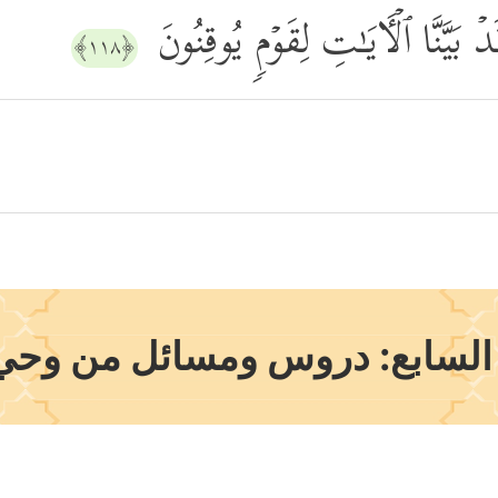
 بَیَّنَّا ٱلۡـَٔایَـٰتِ لِقَوۡمࣲ یُوقِنُونَ
﴿١١٨﴾
لسابع: دروس ومسائل من وحي 