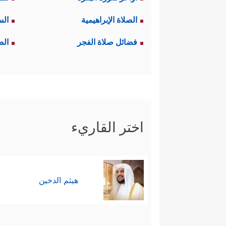
في آيات القرآن الكريم نفسها، فال
الصلاة الإبراهيمية
الس
لكنَّ السياق القرآني يوحي بم
فضائل صلاة الفجر
الص
وتجربة استخلافية لاحِقة، ورسا
القرآن حسدًا من عند أنفسهم مع أن
وقد أثار اليهود تساؤلات كثيرة حول
اختر القاريء
لنا به، وإذا كان مخالفا له فترك
وَیَكۡفُرُونَ بِمَا وَرَاۤءَهُۥ وَهُوَ ٱلۡحَقُّ مُصَدِّقࣰا لِّمَ
هيثم الدخين
وقد جاء ردّ القرآن أن الله جعل 