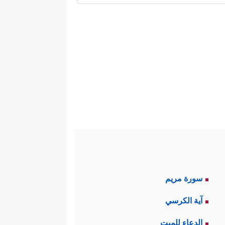
ا يقصده المتكلمون.
يمة في صدّ الناس عن الصراط
ِّكُمۡۚ وَٱللَّهُ یَخۡتَصُّ بِرَحۡمَتِهِۦ مَن یَشَاۤءُ﴾
.
 مِّنۢ بَعۡدِ مَا تَبَیَّنَ لَهُمُ ٱلۡحَقُّ﴾
.
سورة مريم
آية الكرسي
أن المقصود بالنسخ هنا النسخ
الدعاء للميت