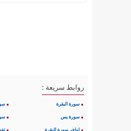
بالباطل عند المتلقي، والنية الحس
ثانيًا: الحسد طريق الضلال:
يؤكّد القرآن الكريم في هذا 
﴿مَّا یَوَدُّ ٱلَّذِ
المستقيم، فيقول أولًا:
﴿وَدَّ كَثِیرࣱ مِّنۡ أ
ثم يؤكِّد ويصرِّح أكثر:
روابط سريعة :
سورة البقرة
سو
ثالثًا: الحكم للرسالة الخاتمة:
سورة يس
سور
﴿مَا نَنسَخۡ مِنۡ ءَایَةٍ أَوۡ 
في قوله تعالى:
اواخر سورة البقرة
تفس