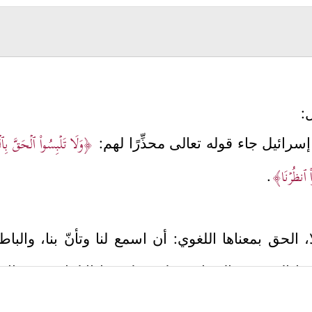
:
﴿وَلَا تَلۡبِسُواْ ٱلۡحَقَّ بِٱل
سرائيل جاء قوله تعالى محذِّرًا لهم:
واْ ٱنظُرۡنَا﴾
.
ا، الحق بمعناها اللغوي: أن اسمع لنا وتأنّ بنا، والب
ها الرعونة والحماقة، ولحصول هذا الالتباس بين الا
 نموذجٌ عمليٌّ لا غير، والأصل فيه النهي عن كلِّ قو