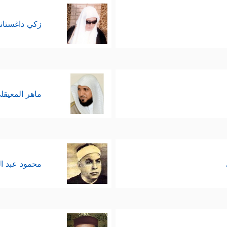
 فينسخه الله بنص القرآن لحكمة يقتضيها التدرج الت
زكي داغستان
﴿نُسي﴾
 أو
بسبب التحريف الذي تقدمت الإشارة إليه، ف
 النص القرآني مثل النص التوراتي في تحقيق غاية
ماهر المعيقل
إعجاز والبيان، والآية التي قبل آية النسخ مباشرة 
آية النسخ تكررت المناقشة ذاتها، وتقرير حال بني إسر
معروف لآية النسخ لا يتأتى إلا بقطعها من هذا السيا
محمود عبد ا
ياق فخلاصتُه: أن آيات القرآن قد نسخت ما خالفها من