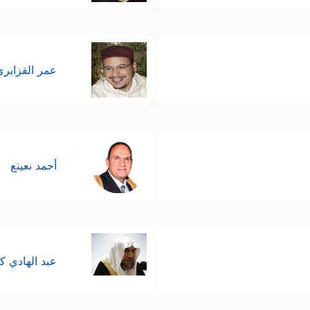
عمر القزابري
أحمد نعينع
عبد الهادي ك