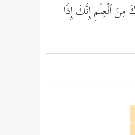
َ مِنَ ٱلۡعِلۡمِ إِنَّكَ إِذࣰا