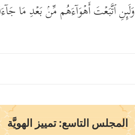
َلَىِٕنِ ٱتَّبَعۡتَ أَهۡوَاۤءَهُم مِّنۢ بَعۡدِ مَا جَاۤءَك
المجلس التاسع: تمييز الهويَّة