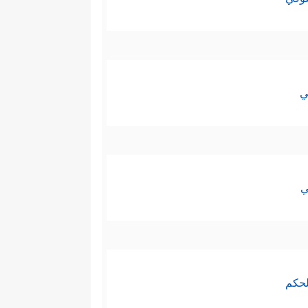
ي
ي
لحكم