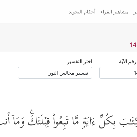
ر
مشاهير القراء
أحكام التجويد
رقم الآية
اختر التفسير
ِتَـٰبَ بِكُلِّ ءَایَةࣲ مَّا تَبِعُواْ قِبۡلَتَكَۚ وَمَاۤ أَنتَ