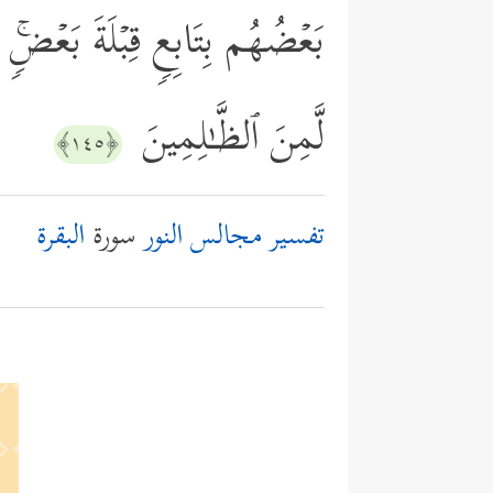
بَعۡضُهُم بِتَابِعࣲ قِبۡلَةَ بَعۡضࣲۚ و
لَّمِنَ ٱلظَّـٰلِمِینَ
﴿١٤٥﴾
تفسير مجالس النور
سورة
البقرة