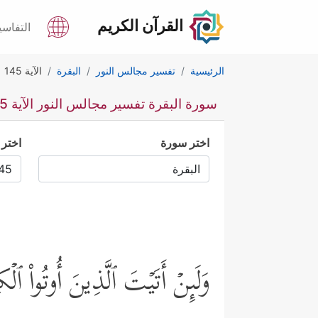
القرآن الكريم
التفاسي
الرئيسية
تفسير مجالس النور
البقرة
الآية 145
سورة البقرة تفسير مجالس النور الآية 145
اختر سورة
اختر 
وَلَىِٕنۡ أَتَیۡتَ ٱلَّذِینَ أُوتُواْ ٱلۡك