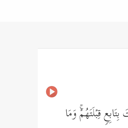
 بِتَابِعࣲ قِبۡلَتَهُمۡۚ وَمَا