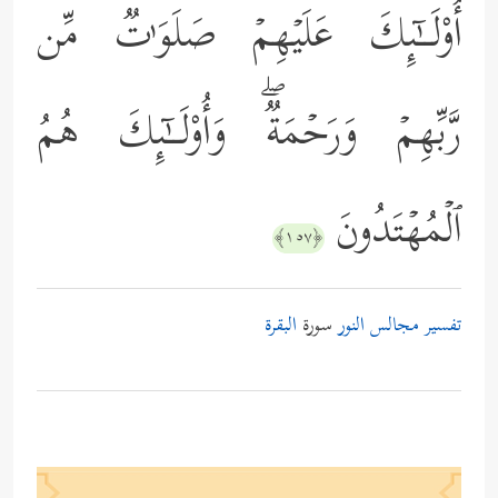
أُوْلَــٰۤىِٕكَ عَلَیۡهِمۡ صَلَوَ ٰ⁠تࣱ مِّن
رَّبِّهِمۡ وَرَحۡمَةࣱۖ وَأُوْلَــٰۤىِٕكَ هُمُ
ٱلۡمُهۡتَدُونَ
﴿١٥٧﴾
تفسير مجالس النور
سورة
البقرة