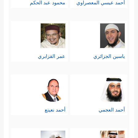
أحمد عيسي المعصراوي
محمود عبد الحكم
يستفزُّ الباطل لا محالة.
ياسين الجزائري
عمر القزابري
أحمد العجمي
أحمد نعينع