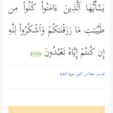
یَــٰۤـأَیُّهَا ٱلَّذِینَ ءَامَنُواْ كُلُواْ مِن
طَیِّبَـٰتِ مَا رَزَقۡنَـٰكُمۡ وَٱشۡكُرُواْ لِلَّهِ
إِن كُنتُمۡ إِیَّاهُ تَعۡبُدُونَ
﴿١٧٢﴾
تفسير مجالس النور
سورة
البقرة