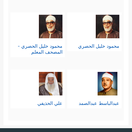
﴿ذَ ٰ⁠لِكَ
على لسان من يخاصمونه ويعادونه
بِأَنَّ ٱللَّهَ نَزَّلَ ٱلۡكِتَـٰبَ بِٱلۡحَقِّ ۗ وَإِنَّ ٱلَّذِینَ ٱخۡتَلَفُواْ فِی
ٱلۡكِتَـٰبِ لَفِی شِقَاقِۭ بَعِیدࣲ﴾
.
محمود خليل الحصري
محمود خليل الحصري -
المصحف المعلم
والشقاق هنا هو النزاع والخصومة كقوله
﴿وَإِنۡ خِفۡتُمۡ شِقَاقَ بَیۡنِهِمَا﴾
تعالى:
،
[النساء: 35]
وهذا ليس الاختلافَ الاجتهاديَ الذي مَبْعثُه
عميق النظر في النصِّ ودلالته، فهذا
عبدالباسط عبدالصمد
علي الحذيفي
الاجتهاد يؤدّي إلى الاختلاف لا محالة ،
لكنَّه اختلاف تنوُّعٍ وسعةٍ ورحمةٍ ومودّةٍ،