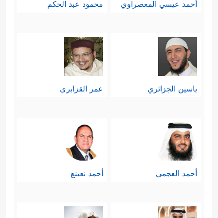
أحمد عيسي المعصراوي
محمود عبد الحكم
﴿وَمِنَ ٱلنَّاسِ مَن یَتَّخِذُ مِن
اتّباع دعاة الضلال
دُونِ ٱللَّهِ أَندَادࣰا یُحِبُّونَهُمۡ كَحُبِّ ٱللَّهِ﴾
.
رابعًا:التقليد الأعمى:
ياسين الجزائري
عمر القزابري
وهذه نتيجة متوقَّعة للمقدمتين
السابقتين؛ تعطيل الفكر وغلبة العاطفة،
والتقليد قد يكون للمتبوعين من أصحاب
النفوذ والسلطان - كما مرَّ -، وقد يكون
أحمد العجمي
أحمد نعينع
﴿وَإِذَا
تعصُّبًا لما كان عليه الآباء والأجداد
قِیلَ لَهُمُ ٱتَّبِعُواْ مَاۤ أَنزَلَ ٱللَّهُ قَالُواْ بَلۡ نَتَّبِعُ مَاۤ أَلۡفَیۡنَا عَلَیۡهِ