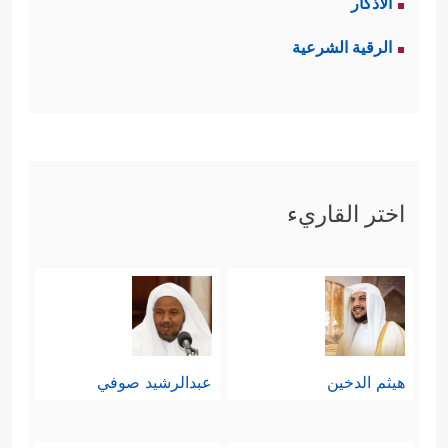
داخِلُون في هذا الوعيد.
الأذكار
الرقية الشرعية
ثانيًا: تعطيل الفكر:
وهذه خطيئة العامَّة، فهم لا يفكرون،
ويُسلِمون عقولهم وقلوبهم لغيرهم بلا
اختر القاريء
وعيٍ ولا تمييزٍ، وقد أشار القرآن إلى هذا
السبب عند عرضه لآيات الله الواضحات
في هذا الكون الفسيح، ثم عقَّب بقوله:
﴿لَـَٔایَـٰتࣲ لِّقَوۡمࣲ یَعۡقِلُونَ﴾
، وقد أكَّد هذا المعنى
هيثم الدخين
عبدالرشيد صوفي
﴿كَمَثَلِ ٱلَّذِی یَنۡعِقُ بِمَا لَا یَسۡمَعُ إِلَّا دُعَاۤءࣰ
بقوله:
وَنِدَاۤءࣰۚ صُمُّۢ بُكۡمٌ عُمۡیࣱ فَهُمۡ لَا یَعۡقِلُونَ﴾
.