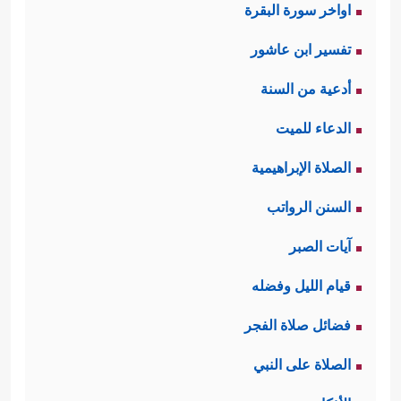
اواخر سورة البقرة
الهَدْي.
تفسير ابن عاشور
أدعية من السنة
وإذا كان الله قد تعهَّد بحفظ القرآن فلا
الدعاء للميت
سبيل لتحريفه، فإن هناك من يرتكب
الصلاة الإبراهيمية
تحريفًا آخر وهو التحريف الاستنباطي،
السنن الرواتب
وهذا واقع في أمّة الإسلام؛ حيث يعمد
آيات الصبر
بعض من أعطاهم الله العلم إلى لَيِّ
قيام الليل وفضله
النصوص وصرفها عمدًا عن معانيها
فضائل صلاة الفجر
لاستنباط معنًى آخر، يتقرَّب به إلى ذي
سلطان أو ذي جاه ومصلحة، وهؤلاء
الصلاة على النبي