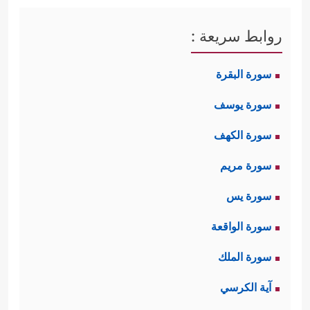
بَعۡدِ مَا بَیَّنَّـٰهُ لِلنَّاسِ فِی ٱلۡكِتَـٰبِ أُوْلَــٰۤىِٕكَ یَلۡعَنُهُمُ ٱللَّهُ
روابط سريعة :
وَیَلۡعَنُهُمُ ٱللَّـٰعِنُونَ﴾
وقد استحقَّ هؤلاء كلَّ هذا
سورة البقرة
الوعيد الشديد؛ لأنَّ جريمتهم متعدَّيةٌ إلى
سورة يوسف
جمهور الناس، فهم المؤتمنون على
سورة الكهف
الوحي بعد الأنبياء، وقد خانوا هذه الأمانة
سورة مريم
بكتمانها عن عمدٍ وقصدٍ، والآية عامة
سورة يس
تشمل كل كاتم للهدي الرباني، ولكنَّها
سورة الواقعة
تشمل أهل الكتاب الذين حرَّفوا الكتاب
سورة الملك
من باب أَولَى، فالتحريف زيادة في
آية الكرسي
الكتمان وقطْعٌ لسبيل الوصول إلى منبع