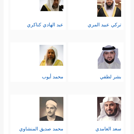
ءَابَاۤءَنَاۤ﴾
وغالبًا ما يكون الأول في الدول
والمجتمعات المنظَّمَة سياسيًّا واقتصاديًّا،
تركي عبيد المري
عبد الهادي كناكري
بينما يكون الثاني في المجتمعات
البِدائيَّة.
خامسًا: الخصومة والعداوة:
بشر لطفي
محمد أيوب
وهي التي تحصل بين الأفراد و
الأحزاب
والجماعات فتمنعهم من الاستماع
لبعضهم، وتُغلق فيهم منافذ المعرفة،
فيرفضون الحقَّ لا لذاته، بل لأنه جاء
سعد الغامدي
محمد صديق المنشاوي