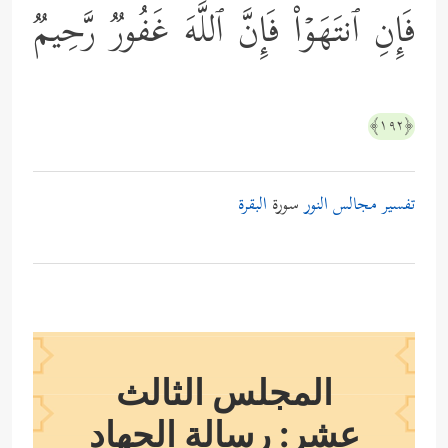
فَإِنِ ٱنتَهَوۡاْ فَإِنَّ ٱللَّهَ غَفُورࣱ رَّحِیمࣱ
﴿١٩٢﴾
تفسير مجالس النور
سورة
البقرة
المجلس الثالث
عشر: رسالة الجهاد