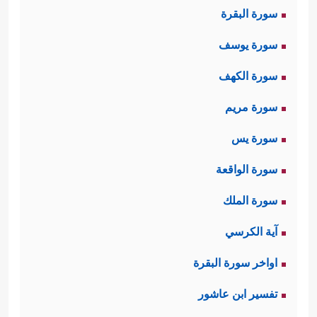
سورة البقرة
تختلف عنها في المجتمعات الأخرى
سورة يوسف
البعيدة عن شريعة الله نظريةً أو تطبيقًا.
سورة الكهف
سورة مريم
وفي هذا المقطع بيان لهذه السمات
سورة يس
المميَّزة :
سورة الواقعة
﴿وَقَـٰتِلُواْ فِی
أولًا: أنّه قتالٌ في سبيل الله،
سورة الملك
آية الكرسي
سَبِیلِ ٱللَّهِ﴾
فهو ليس كالقتال الذي يعرفه
اواخر سورة البقرة
البشر نزاعًا على الملك، وطلبًا للماء
تفسير ابن عاشور
والكَلَأ والنفط، إنه قتال موصول بالله