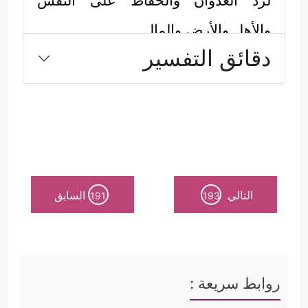
لردِّ العدوان والحفاظ على النفس
والأهل والأرض والمال.
دقائق التفسير
والمجتمع في حالة العدوان أو في حالة
الرد بحاجة إلى القوّة، ومن ثَمَّ كان
تشكيل الجيوش سمة مقترنة بوجود
المجتمعات البشريّة، ترعاه قيادة
التالي
السابق
191
193
المجتمع المتمثلة بالدولة، أو بشيخ
القبيلة، ويُنفَق عليه أكثر مما ينفق على
المؤسسات والضرورات أو الحاجات
روابط سريعة :
الأخرى، إلا أن هذه القوَّة في الإسلام