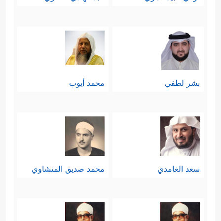
هذه الضوابط والموجِّهات تتعاضد وتتكامل مع آيات الجهاد
الأخرى، وينبغي فهمهما بهذه المنهجية البنائية المترابطة،
والج
نوح
إلى فكرة النسخ لا تقتضيه ضرورة ولا تدفع إليه حاجة،
بشر لطفي
محمد أيوب
وسيأتي كل هذا مفصَّلًا في مظانِّه.
سعد الغامدي
محمد صديق المنشاوي