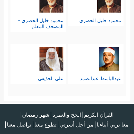
محمود خليل الحصري
محمود خليل الحصري -
المصحف المعلم
عبدالباسط عبدالصمد
علي الحذيفي
القرآن الكريم
الحج والعمرة
شهر رمضان
معا نربي أبناءنا
من أجل أسرتي
تطوع معنا
تواصل معنا