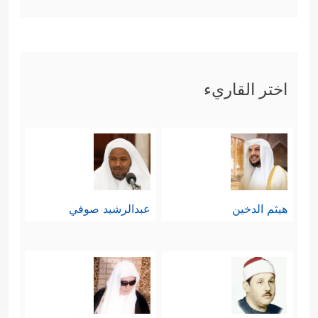
حالة استثنائية، وهذا ما تؤكده هذه
الآيات.
اختر القاريء
﴿وَلَا تَعۡتَدُوۤاْۚ إِنَّ ٱللَّهَ
ثانيًا: أنه قتالٌ بلا عدوان
لَا یُحِبُّ ٱلۡمُعۡتَدِینَ﴾
لا تعتدوا ابتداء، ولا
تعتدوا في مجاوزة الحق في الردِّ
﴿فَٱعۡتَدُواْ عَلَیۡهِ بِمِثۡلِ مَا ٱعۡتَدَىٰ عَلَیۡكُمۡ﴾
وهذا
هيثم الدخين
عبدالرشيد صوفي
تأكيد صريح أن القتال ليس أصلا في
العلاقة مع الآخرين، وإنما هو استثناء،
﴿ فَإِنِ ٱنتَهَوۡاْ فَإِنَّ ٱللَّهَ
يؤكِّده أيضًا قوله تعالى: