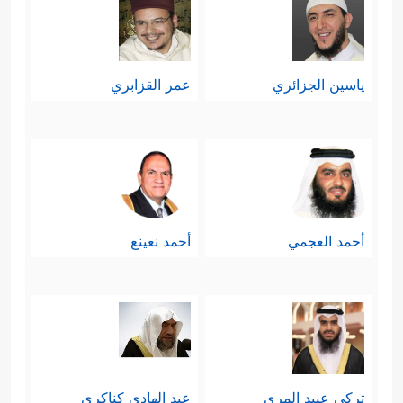
﴿وَلَا تُقَـٰتِلُوهُمۡ عِندَ ٱلۡمَسۡجِدِ ٱلۡحَرَامِ حَتَّىٰ
رابعًا: أنه قتالٌ لا يتجاوز الحرمات
ياسين الجزائري
عمر القزابري
یُقَـٰتِلُوكُمۡ فِیهِ﴾
ويُقاس عليه كل مكان يأوي إليه الناس للعبادة أو
طلب الأمان، وكذا المدارس والمستشفيات وملاجئ الأيتام
والأحياء السكنيَّة ونحوها، والله أعلم.
أحمد العجمي
أحمد نعينع
وهناك حرمات الأزمنة، وهنَّ الأشهر الحرم، ثلاثة هنَّ أشهرُ الحج،
والرابع منفرد عنهنَّ، وهو شهر رجب، ويقال: إن العرب كانت
تخصُّه ب
العمرة
، وقد أقرَّ القرآن حرمةَ هذه الأشهر؛ لما فيها من
تركي عبيد المري
عبد الهادي كناكري
حقن للدماء، وصناعة هدنة أو فرصة للسلام.