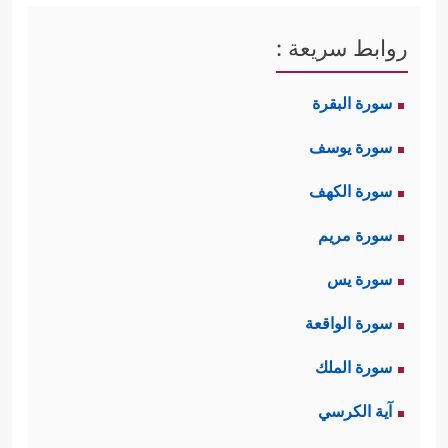
﴿ٱلۡعَـٰلَمِینَ﴾
﴿المهتدين﴾
﴿ٱلۡمَغۡضُوبِ
، و
و
روابط سريعة :
عَلَیۡهِمۡ﴾
﴿ٱلضَّاۤلِّینَ﴾
، و
فالعالَمُون هم الخلق
سورة البقرة
قبل تصنيفهم بحسب مواقفهم من
سورة يوسف
﴿ٱلصِّرَ ٰ⁠طَ ٱلۡمُسۡتَقِیمَ﴾
، والمُهتَدون هم
سورة الكهف
السائرون على هذا الصراط، والمغضوب
سورة مريم
عليهم هم الذين تنكَّبُوا الصراط وحادُوا
سورة يس
عنه عنادًا واستكبارًا، والضالُّون هم
سورة الواقعة
التائِهُون بسبب الجهل والتقليد الأعمى
سورة الملك
للآباء والكُبَراء.
آية الكرسي