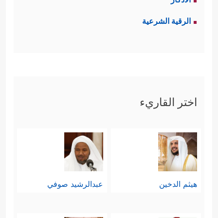
ممَّن لم تبلغهم الدعوة، أو بلَغَتهم بصورة
الرقية الشرعية
ناقصة ومشوَّهة وغير مقنعة لا يمكن
حشرهم في خانة الكافرين، خاصَّة
بالأوصاف التي حدَّدَتها الآيتان السادسة
والسابعة في وصف الكافرين.
اختر القاريء
﴿یَــٰۤـأَیُّهَا ٱلۡكَـٰفِرُونَ﴾
إنَّ القرآن حينما يقول:
﴿یَــٰۤـأَیُّهَا ٱلَّذِینَ كَفَرُواْ﴾
، أو
،
[الكافرون: 1]
[التحريم: 7]
إنما يعني أولئك الذين سمعوا القرآن
هيثم الدخين
عبدالرشيد صوفي
ووَعَوه، وقامت عليهم الحجة به لكنَّهم