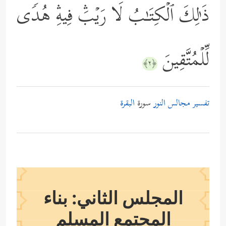
ذَ ٰ⁠لِكَ ٱلۡكِتَـٰبُ لَا رَیۡبَۛ فِیهِۛ هُدࣰى
لِّلۡمُتَّقِینَ
﴿٢﴾
تفسير مجالس النور
سورة
البقرة
المجلس الثاني: بناء
المجتمع المسلم