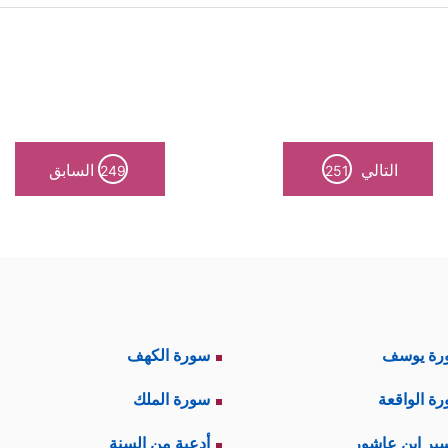
مقاتل الشجاع القادر على مواجهة الخطر وتحمُّل تبِعات
 هَلَعًا وخوفًا من الموت وقد كانوا أُلُوفًا، فكتب 
يدة القدَر في الموت والحياة، وأن النفس لا تُقبض قبل 
التالي
السابق
249
251
هِمۡ وَهُمۡ أُلُوفٌ حَذَرَ ٱلۡمَوۡتِ فَقَالَ لَهُمُ ٱللَّهُ مُوتُواْ ثُمَّ أَحۡیَـٰهُمۡ﴾
.
ا وشرعًا؛ أمّا القدر فبحكم الطبيعة البشريّة وقوانين ال
َیِّنَـٰتُ وَلَـٰكِنِ ٱخۡتَلَفُواْ فَمِنۡهُم مَّنۡ ءَامَنَ وَمِنۡهُم مَّن كَفَرَۚ وَلَوۡ شَاۤءَ ٱللَّهُ مَا ٱقۡ
رة يوسف
سورة الكهف
﴿وَقَـٰتِلُواْ فِی سَبِیلِ ٱللَّهِ ٱلَّذِینَ یُقَـٰتِلُونَكُمۡ﴾
﴿فَلَمَّا كُتِبَ ع
الحقيقة:
،
ة الواقعة
سورة الملك
ُون حقائق التاريخ والجغرافيا والطبيعة البشريَّة.
ير ابن عاشور
أدعية من السنة