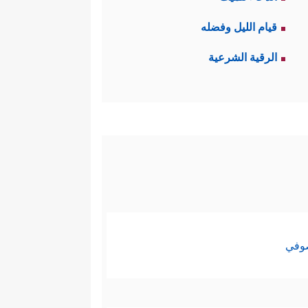
من قدراتها القتاليّة حتّى لو كانت
قيام الليل وفضله
 يرفع الجانب المعنوي أيضًا.
الرقية الشرعية
صب والمكاسب الدنيويّة، وليس
﴿وَلَوۡلَا دَفۡعُ ٱللَّهِ ٱلنَّاسَ بَعۡضَهُم
الفساد:
لَّهَ قَرۡضًا حَسَنࣰا فَیُضَـٰعِفَهُۥ لَهُۥۤ﴾
فكلُّ ما
صوفي
مضاعفًا في وقت الحاجة التي ما