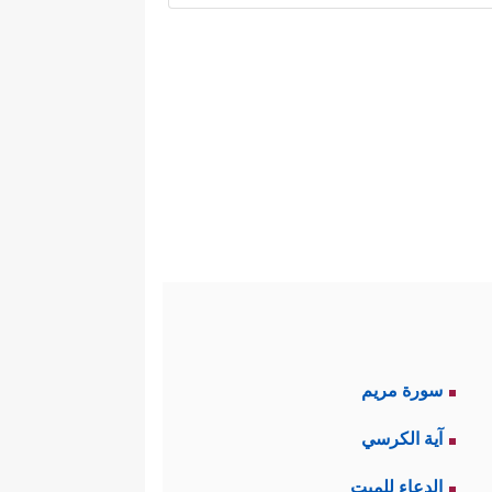
ه، وقد جاء هذا في النموذج الذي
الله عليهم الموت من حيث أرادوا
انتهاء أجلها، وهذا هو فحوى قوله
﴿وَلَوۡ شَاۤءَ ٱللَّهُ مَا
تدافع وحقائق التاريخ
تَتَلُواْ وَلَـٰكِنَّ ٱللَّهَ یَفۡعَلُ مَا یُرِیدُ﴾
.
سورة مريم
َلَیۡهِمُ ٱلۡقِتَالُ﴾
وأما الذين يحلُمُون
آية الكرسي
الدعاء للميت