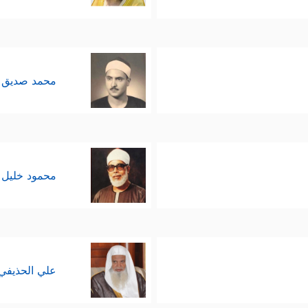
محمد صديق 
محمود خليل 
علي الحذيفي