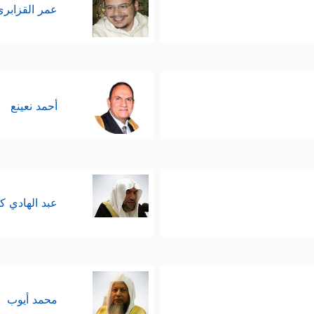
عمر القزابري
﴿قَالَ ٱلَّذِینَ یَظُنُّونَ أَنَّهُم مُّلَـٰقُواْ ٱللَّهِ كَم مِّن فِئَةࣲ قَلِیلَةٍ غَلَبَتۡ فِئَةࣰ كَثِ
نصر:
أحمد نعينع
عبد الهادي ك
محمد أيوب