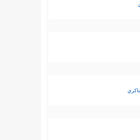
یرَةَۢ بِإِذۡنِ ٱلـلَّـهِۗ وَٱللَّهُ مَعَ ٱلصَّـٰبِرِینَ﴾
.
ناكري