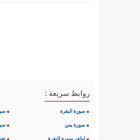
أولًا: الإعداد المعنوي وبناء ال
طرحه القرآن عن قوم تركوا بلادهم
النجاة، ليُرسِّخ بهذا النموذج عق
﴿أَلَمۡ تَرَ إِلَى ٱلَّذِینَ خَرَجُواْ مِن دِیَـٰرِ
تعالى:
ثانيًا: أن القتال أمرٌ حتميٌّ قدرً
روابط سريعة :
ٱقۡتَتَلَ ٱلَّذِینَ مِنۢ بَعۡدِهِم مِّنۢ بَعۡدِ مَا جَاۤءَتۡهُمُ ٱلۡب
سورة البقرة
سو
وقد جاء الأمر منسجمًا مع هذه 
سورة يس
سور
بسلام من دون قوَّة فأولئك يُصادِم
اواخر سورة البقرة
تفس