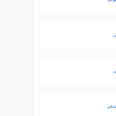
ّة من القرآن الكريم، والقسمة
كفر، لكن لماذا اعتمد القرآن هذا
ي
الرئيسة؛ فالهدايةُ للمؤمنين،
ي
يتناسب مع خصوصيَّة السورتَين،
اف
البقرة
والتي هي سورة مدنيّة؛
روريٌّ في التعامل اليوميِّ، وفي
لحكم