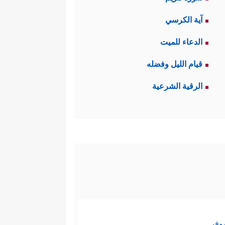
آية الكرسي
الدعاء للميت
 يعني أولئك الذين سمعوا القرآن
قيام الليل وفضله
الرقية الشرعية
 بالقواسم المشتركة بينهم وبين
م شرعيّة دقيقة كما في قوله تعالى:
﴿لَّا یَنۡهَىٰكُمُ ٱللَّهُ عَنِ ٱلَّذِینَ لَمۡ یُقَـٰتِلُوكُمۡ فِی ٱلدِّینِ وَلَمۡ یُخۡرِجُوكُم مِّن دِیَـٰرِكُمۡ أَن تَبَرُّوهُمۡ وَتُقۡسِطُوۤاْ إِلَیۡهِمۡۚ إِنَّ ٱللَّهَ یُحِبُّ ٱلۡمُقۡسِطِینَ (٨) إِنَّمَا یَنۡهَىٰكُمُ ٱللَّهُ عَنِ
مُونَ﴾
.
[الممتحنة: 8، 9]
صوفي