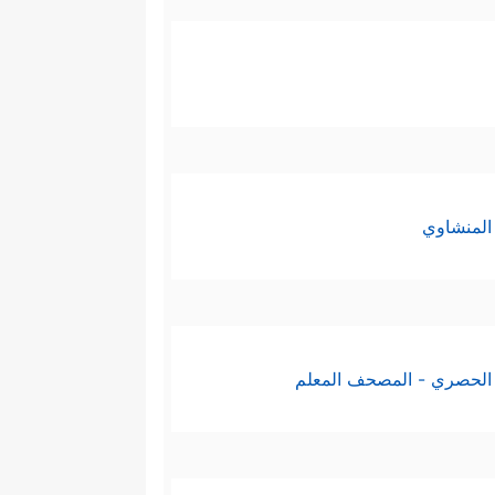
 الهدى وبيان معالمه:
التفكير الجاد للتمييز بين الحق
المنشاوي
َمها القرآن.
الحصري - المصحف المعلم
فالكون الذي يحيط بهذا الإنسان لا
بالغيب، الغيب الذي هو مصدر هذا