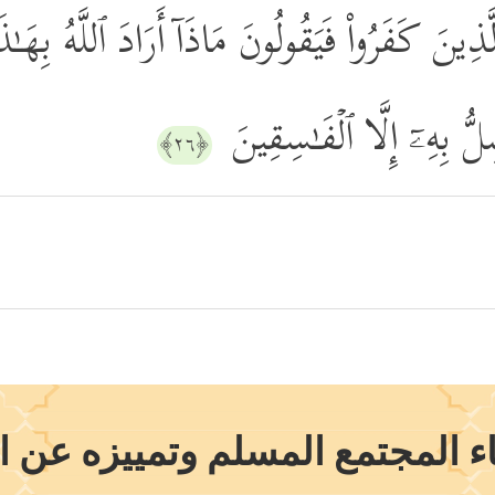
ٱلَّذِینَ كَفَرُواْ فَیَقُولُونَ مَاذَاۤ أَرَادَ ٱللَّهُ بِهَـ
ُّ بِهِۦۤ إِلَّا ٱلۡفَـٰسِقِینَ
﴿٢٦﴾
اء المجتمع المسلم وتمييزه عن 