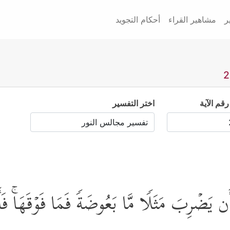
ر
مشاهير القراء
أحكام التجويد
رقم الآية
اختر التفسير
یَضۡرِبَ مَثَلࣰا مَّا بَعُوضَةࣰ فَمَا فَوۡقَهَاۚ فَأَمَّ