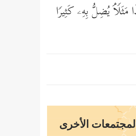
ٰذَا مَثَلࣰاۘ یُضِلُّ بِهِۦ كَثِیرࣰا
المجتمعات الأخرى