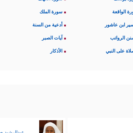
ة الواقعة
سورة الملك
ير ابن عاشور
أدعية من السنة
ۡكَـٰفِرُونَ﴾
﴿یَــٰۤـأَیُّهَا ٱلَّذِینَ كَفَرُواْ﴾
، أو
، إنما
[الكافرون: 1]
[التحريم: 7]
نن الرواتب
آيات الصبر
كنَّهم رفضوه واتخذوا منه موقفَ الحربِ والعداوة.
لاة على النبي
الأذكار
﴿یَــٰۤـأَیُّهَا ٱلنَّاسُ﴾
﴿یَــٰۤـأَیُّهَا ٱلۡإِنسَـٰنُ﴾
ُخاطِبُهم:
، و
يُخاطِبُهم
﴿وَیَـٰقَوۡمِ﴾
ء:
.
ريًّا أو أدبيًّا مجردًا، بل هو تصنيفٌ تُبنَى عليه أحكا
مۡ وَظَـٰهَرُواْ عَلَىٰۤ إِخۡرَاجِكُمۡ أَن تَوَلَّوۡهُمۡۚ وَمَن یَتَوَلَّهُمۡ فَأُوْلَــٰۤىِٕكَ هُمُ ٱلظَّـٰلِ
عبدالرشيد 