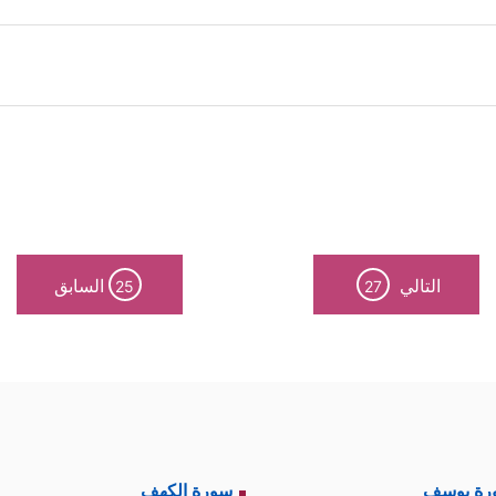
﴿ٱلۡعَـٰلَمِینَ﴾
﴿المهتدين﴾
﴿ٱلۡمَغۡضُوبِ عَلَیۡهِمۡ﴾
﴿ٱلضّ
 إلى
، و
و
، و
لصِّرَ ٰ⁠طَ ٱلۡمُسۡتَقِیمَ﴾
، والمُهتَدون هم السائرون على هذ
عنادًا واستكبارًا، والضالُّون هم التائِهُون بسبب الجهل وال
 بطريقة أخرى، والذين تناولوا هذا التصنيف حصَرُ
التالي
السابق
25
27
يفٌ رباعيٌّ أيضًا، ذَكَرَ الله فيه المؤمنين، فالكافرين، 
﴾
﴿یَــٰۤـأَیُّهَا ٱلنَّاسُ﴾
، وهنا قال:
.
هو التصنيف الرباعي؛ ذاك لأنَّ عامة الناس ممَّن لم ت
يمكن حشرهم في خانة الكافرين، خاصَّة بالأوصاف ال
رة يوسف
سورة الكهف