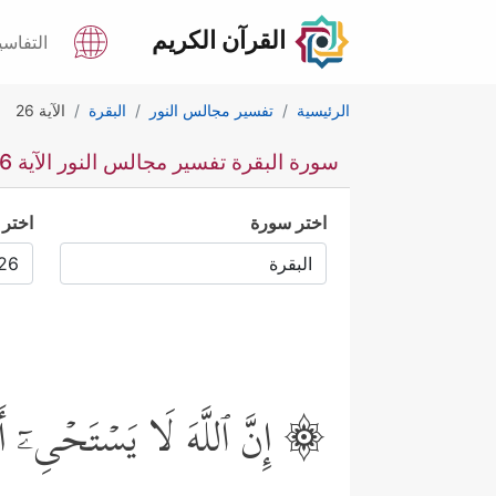
القرآن الكريم
التفاسي
الرئيسية
تفسير مجالس النور
البقرة
الآية 26
سورة البقرة تفسير مجالس النور الآية 26
اختر سورة
اختر 
۞ إِنَّ ٱللَّهَ لَا یَسۡتَحۡیِۦۤ أَن 