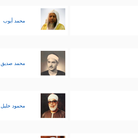
﴿ٱهۡدِنَا ٱلصِّرَ ٰ⁠طَ ٱلۡمُسۡتَقِیمَ﴾
بقوله:
، وهنا شرع بتوصيف طريق
محمد أيوب
لوقوع في الخطأ أو الخطيئة هي الدافع الأول للنظر و
محمد صديق 
وهذه صفة ذاتيّة لا تقود صاحبها إلا للخير؛ ولذلك قدّ
محمود خليل 
ا تسْتَتْبِعُهُ من صدقٍ في البحث، وشعور بجديّة الأمر، 
الصافية والتفكير الجاد يقودان بالضرورة إلى الإيمان 
الخلق.