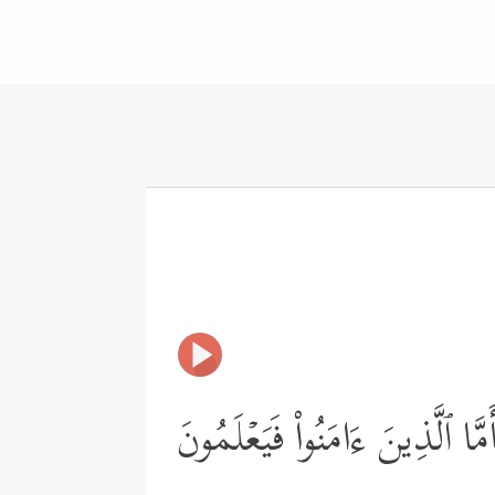
ا ٱلَّذِینَ ءَامَنُواْ فَیَعۡلَمُونَ