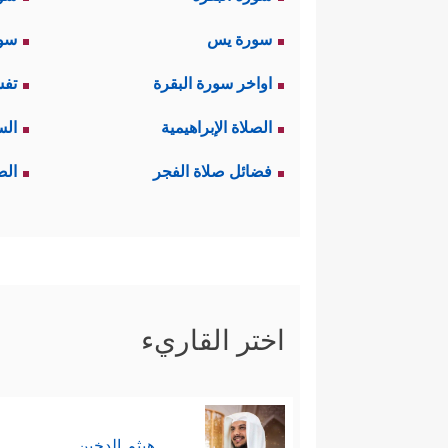
والسابعة في وصف الكافرين.
سورة يس
سور
اواخر سورة البقرة
تفس
﴿یَــٰۤـأَیُّهَا ٱل
إنَّ القرآن حينما يقول:
الصلاة الإبراهيمية
الس
ووَعَوه، وقامت عليهم الحجة به ل
فضائل صلاة الفجر
الص
أما سائرُ الناس فلا زال القرآن ي
المؤمنين، ومثل هذا خطاب الأنبيا
إنَّ هذا التصنيف ليس تصنيفًا اعتبا
اختر القاريء
ٱلَّذِینَ قَـٰتَلُوكُمۡ فِی ٱلدِّینِ وَأَخۡرَجُوكُم مِّن دِیَـٰرِكُ
هيثم الدخين