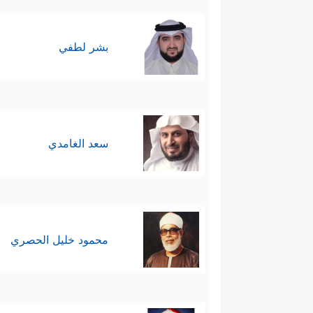
في سورة
الفاتحة
اكتَفَى القرآن 
بشر لطفي
1- التقوى:
وهي القلق الإيجابي، والخوف من ا
سعد الغامدي
والباطل والبحث عن طريق الخلاص، 
2- الإيمان بالغيب:
محمود خليل الحصري
وهي أولى ثمار التقوى الذاتيَّة وم
يمثِّل الحقيقة كلَّها، فالفطرة 
الخلق، والغيب الذي هو مآل هذا 