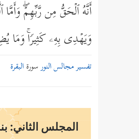
أَنَّهُ ٱلۡحَقُّ مِن رَّبِّهِمۡۖ وَأَمَّا 
وَیَهۡدِی بِهِۦ كَثِیرࣰاۚ وَمَا یُضِل
تفسير مجالس النور
سورة
البقرة
المجلس الثاني: بن