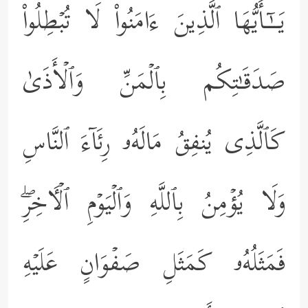
یَــٰۤـأَیُّهَا ٱلَّذِینَ ءَامَنُواْ لَا تُبۡطِلُواْ
صَدَقَـٰتِكُم بِٱلۡمَنِّ وَٱلۡأَذَىٰ
كَٱلَّذِی یُنفِقُ مَالَهُۥ رِئَاۤءَ ٱلنَّاسِ
وَلَا یُؤۡمِنُ بِٱللَّهِ وَٱلۡیَوۡمِ ٱلۡـَٔاخِرِۖ
فَمَثَلُهُۥ كَمَثَلِ صَفۡوَانٍ عَلَیۡهِ