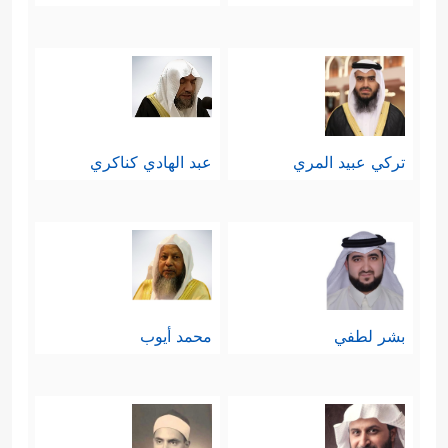
﴿كَٱلَّذِی یُنفِقُ مَالَهُۥ رِئَاۤءَ ٱلنَّاسِ وَلَا یُؤۡمِنُ بِٱللَّهِ وَٱلۡیَوۡمِ
ٱلۡـَٔاخِرِ﴾
، ثمَّ بيَّن أنَّ الكلمة الطيِّبة أَولَى
﴿قَوۡلࣱ مَّعۡرُوفࣱ وَمَغۡفِرَةٌ
من الصدقة المؤذية:
تركي عبيد المري
عبد الهادي كناكري
خَیۡرࣱ مِّن صَدَقَةࣲ یَتۡبَعُهَاۤ أَذࣰى﴾
.
ثم ذكر القرآن مَثَلين للصدقات
المؤذيات، مثل الصفوان الذي عليه
شيء من التراب، فإذا جاء موسم الخير
بشر لطفي
محمد أيوب
وسقط الغيث انزاح التراب عن الصفوان
وتركه صلدًا لا يصلح للإنبات؛ لأن التراب
لم يرسخ ولم يثبت، وهو مثل الصدقة