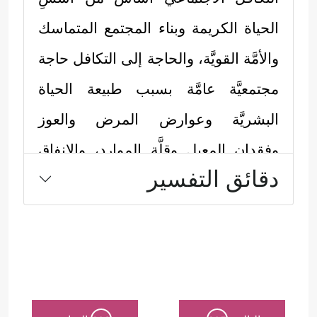
الحياة الكريمة وبناء المجتمع المتماسك
والأمَّة القويَّة، والحاجة إلى التكافل حاجة
مجتمعيَّة عامَّة بسبب طبيعة الحياة
البشريَّة وعوارض المرض والعوز
وفقدان المعيل وقلَّة الموارد، والإنفاق
دقائق التفسير
الذي أكَّده القرآن في هذا المقطع وفي
آيات أخرى كثيرة إنما يقصد به الوصول
إلى تحقيق هذا التكافُل.
بَيْدَ أن القرآن له منهجه الخاص في