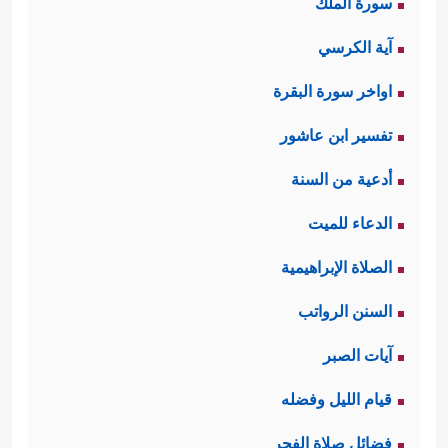
سورة الملك
مؤدِّيًا لحقهم.
آية الكرسي
اواخر سورة البقرة
وفي هذا من معاني الأُخوَّة والتكافل
تفسير ابن عاشور
المعنوي ما فيه، إضافةً إلى المحافظة
أدعية من السنة
على حياء الفقراء وكرامتهم وهيبَتهم في
الدعاء للميت
المُجتمع.
الصلاة الإبراهيمية
وفيه أيضًا: حمايتهم من استغلال
المتصدِّقين وامتهانهم لهم في العمل
السنن الرواتب
والخدمة، أو المنِّ والتسلُّط والتعالِي.
آيات الصبر
قيام الليل وفضله
ثانيًا: تأكيد الثواب الأخروي الذي لا حدود
فضائل صلاة الفجر