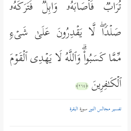
تُرَابࣱ فَأَصَابَهُۥ وَابِلࣱ فَتَرَكَهُۥ
صَلۡدࣰاۖ لَّا یَقۡدِرُونَ عَلَىٰ شَیۡءࣲ
مِّمَّا كَسَبُواْۗ وَٱللَّهُ لَا یَهۡدِی ٱلۡقَوۡمَ
ٱلۡكَـٰفِرِینَ
﴿٢٦٤﴾
تفسير مجالس النور
سورة
البقرة