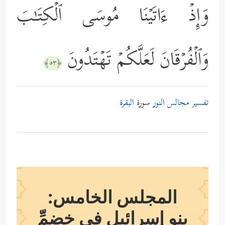
وَإِذۡ ءَاتَیۡنَا مُوسَى ٱلۡكِتَـٰبَ
وَٱلۡفُرۡقَانَ لَعَلَّكُمۡ تَهۡتَدُونَ
﴿٥٣﴾
تفسير مجالس النور
سورة
البقرة
المجلس الخامس:
بنو إسرائيل في خضمِّ