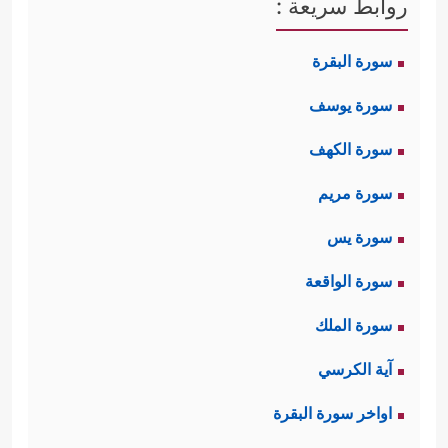
روابط سريعة :
لهم قبل النزول إلى ميدان الدعوة وإصلاح
سورة البقرة
المجتمع، فقد قال الله لنبيّه محمدٍ
ﷺ
:
سورة يوسف
﴿یَــٰۤـأَیُّهَا ٱلۡمُزَّمِّلُ (١) قُمِ ٱلَّیۡلَ إِلَّا قَلِیلࣰا (٢) نِّصۡفَهُۥۤ أَوِ
سورة الكهف
ٱنقُصۡ مِنۡهُ قَلِیلًا (٣) أَوۡ زِدۡ عَلَیۡهِ وَرَتِّلِ ٱلۡقُرۡءَانَ تَرۡتِیلًا
سورة مريم
(٤) إِنَّا سَنُلۡقِی عَلَیۡكَ قَوۡلࣰا ثَقِیلًا﴾
،
[المزمل: 1 - 5]
سورة يس
فالأمانة الثقيلة تحتاج إلى هذا العمق
سورة الواقعة
الروحي والاتصال الوثيق بالله تعالى.
سورة الملك
آية الكرسي
ومعلوم أنه
ﷺ
كان قد حُبِّب إليه
اواخر سورة البقرة
الاعتزال في غار حراء لشهور عدَّة قبل