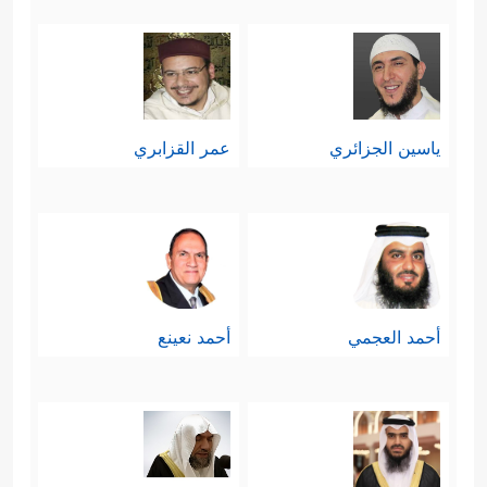
من نواميس الكون وقوانين الحياة
الطبيعية يظهره الله على يد النبيِّ تأييدًا
له، مع تضمُّنه لمعنى التحدِّي بحيث يعجز
الآخرون عن الإتيان بمثله.
ياسين الجزائري
عمر القزابري
وينبغي التأكيد هنا أن المعجزة لا تخرق
القوانين العقلية؛ إذ العقل لا يمنع تغيير
هذه النواميس في ظروف أخرى،
كقانون الجاذبية الذي يختلف من كوكب
أحمد العجمي
أحمد نعينع
لآخر.
ثالثًا: نعم الله الماديَّة على بني إسرائيل: