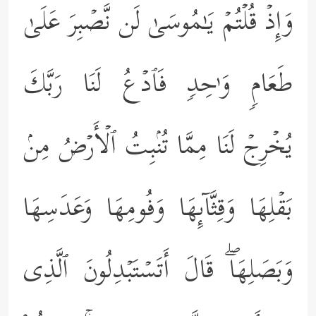
وَإِذۡ قُلۡتُمۡ یَـٰمُوسَىٰ لَن نَّصۡبِرَ عَلَىٰ
طَعَامࣲ وَ ٰ⁠حِدࣲ فَٱدۡعُ لَنَا رَبَّكَ
یُخۡرِجۡ لَنَا مِمَّا تُنۢبِتُ ٱلۡأَرۡضُ مِنۢ
بَقۡلِهَا وَقِثَّاۤىِٕهَا وَفُومِهَا وَعَدَسِهَا
وَبَصَلِهَاۖ قَالَ أَتَسۡتَبۡدِلُونَ ٱلَّذِی