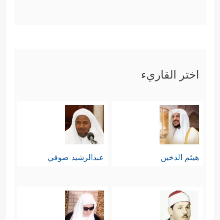
لقد حوَى هذا المقطع عددًا من
المعجزات تأييدًا لمسيرة سيدنا موسى
﴿وَإِذِ ٱسۡتَسۡقَىٰ
عليه السلام مع قومه؛ منها:
اختر القاريء
مُوسَىٰ لِقَوۡمِهِۦ فَقُلۡنَا ٱضۡرِب بِّعَصَاكَ ٱلۡحَجَرَۖ فَٱنفَجَرَتۡ
مِنۡهُ ٱثۡنَتَا عَشۡرَةَ عَیۡنࣰاۖ قَدۡ عَلِمَ كُلُّ أُنَاسࣲ مَّشۡرَبَهُمۡ﴾
وكأنَّ الله جعل لكل سبط أو قبيلة منهم
عينًا.
هيثم الدخين
عبدالرشيد صوفي
ومنها: رفع
الطور
فوقهم؛ تخويفًا وإلزامًا
﴿وَرَفَعۡنَا فَوۡقَكُمُ ٱلطُّورَ
وإشعارًا بجديَّة الأمر:
خُذُواْ مَاۤ ءَاتَیۡنَـٰكُم بِقُوَّةࣲ﴾
.