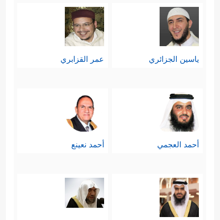
الطبيعية يظهره الله على يد النبيِّ تأييدًا
له، مع تضمُّنه لمعنى التحدِّي بحيث يعجز
الآخرون عن الإتيان بمثله.
ياسين الجزائري
عمر القزابري
وينبغي التأكيد هنا أن المعجزة لا تخرق
القوانين العقلية؛ إذ العقل لا يمنع تغيير
هذه النواميس في ظروف أخرى،
كقانون الجاذبية الذي يختلف من كوكب
أحمد العجمي
أحمد نعينع
لآخر.
ثالثًا: نعم الله الماديَّة على بني إسرائيل: