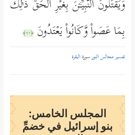
وَیَقۡتُلُونَ ٱلنَّبِیِّـۧنَ بِغَیۡرِ ٱلۡحَقِّۗ ذَ ٰ⁠لِكَ
بِمَا عَصَواْ وَّكَانُواْ یَعۡتَدُونَ
﴿٦١﴾
تفسير مجالس النور
سورة
البقرة
المجلس الخامس:
بنو إسرائيل في خضمِّ