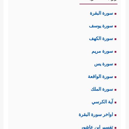
لهم قبل النزول إلى ميدان الدعوة وإصلاح
سورة البقرة
المجتمع، فقد قال الله لنبيّه محمدٍ
ﷺ
:
سورة يوسف
﴿یَــٰۤـأَیُّهَا ٱلۡمُزَّمِّلُ (١) قُمِ ٱلَّیۡلَ إِلَّا قَلِیلࣰا (٢) نِّصۡفَهُۥۤ أَوِ
سورة الكهف
ٱنقُصۡ مِنۡهُ قَلِیلًا (٣) أَوۡ زِدۡ عَلَیۡهِ وَرَتِّلِ ٱلۡقُرۡءَانَ تَرۡتِیلًا
سورة مريم
(٤) إِنَّا سَنُلۡقِی عَلَیۡكَ قَوۡلࣰا ثَقِیلًا﴾
،
[المزمل: 1 - 5]
سورة يس
فالأمانة الثقيلة تحتاج إلى هذا العمق
سورة الواقعة
الروحي والاتصال الوثيق بالله تعالى.
سورة الملك
آية الكرسي
ومعلوم أنه
ﷺ
كان قد حُبِّب إليه
اواخر سورة البقرة
الاعتزال في غار حراء لشهور عدَّة قبل
تفسير ابن عاشور