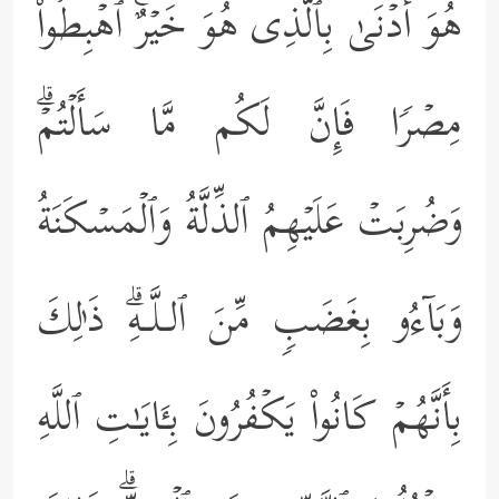
هُوَ أَدۡنَىٰ بِٱلَّذِی هُوَ خَیۡرٌۚ ٱهۡبِطُواْ
مِصۡرࣰا فَإِنَّ لَكُم مَّا سَأَلۡتُمۡۗ
وَضُرِبَتۡ عَلَیۡهِمُ ٱلذِّلَّةُ وَٱلۡمَسۡكَنَةُ
وَبَاۤءُو بِغَضَبࣲ مِّنَ ٱلـلَّـهِۗ ذَ ٰ⁠لِكَ
بِأَنَّهُمۡ كَانُواْ یَكۡفُرُونَ بِـَٔایَـٰتِ ٱللَّهِ