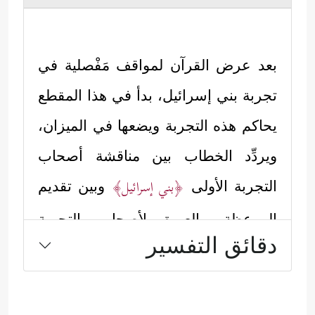
بعد عرض القرآن لمواقف مَفْصلية في
تجربة بني إسرائيل، بدأ في هذا المقطع
يحاكم هذه التجربة ويضعها في الميزان،
ويردِّد الخطاب بين مناقشة أصحاب
﴿بني إسرائيل﴾
التجربة الأولى
وبين تقديم
الموعظة والعبرة لأصحاب التجربة
دقائق التفسير
﴿المسلمين﴾
الجديدة
:
أولًا: العدل في المحاكمة: