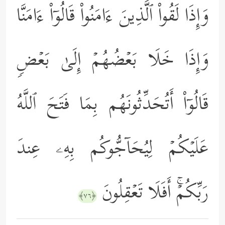
وَإِذَا لَقُواْ ٱلَّذِینَ ءَامَنُواْ قَالُوۤاْ ءَامَنَّا
وَإِذَا خَلَا بَعۡضُهُمۡ إِلَىٰ بَعۡضࣲ
قَالُوۤاْ أَتُحَدِّثُونَهُم بِمَا فَتَحَ ٱللَّهُ
عَلَیۡكُمۡ لِیُحَاۤجُّوكُم بِهِۦ عِندَ
رَبِّكُمۡۚ أَفَلَا تَعۡقِلُونَ
﴿٧٦﴾