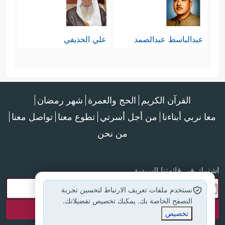
التفصيليَّة:
وهي موضَّحة كما في الآيات (83، 84،
عبدالباسط عبدالصمد
علي الحذيفي
85):
1- عبادة الله وحده.
2- برُّ الوالدين والإحسان إليهما.
القرآن الكريم
الحج والعمرة
شهر رمضان
﴿ذي القربى﴾
3- صلة الرحم
.
معا نربي أبناءنا
من أجل أسرتي
تطوع معنا
تواصل معنا
من نحن
4- الإحسان إلى اليتامى.
5- الإحسان إلى المساكين.
اشترك في قائمتنا البريدية
6- التعامل الحسن مع كل الناس.
نستخدم ملفات تعريف الارتباط لتحسين تجربة
7- إقامة الصلاة.
التصفح الخاصة بك. يمكنك تخصيص تفضيلاتك.
تخصيص
8- إيتاء الزكاة.