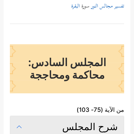
تفسير مجالس النور
سورة
البقرة
المجلس السادس:
محاكمة ومحاججة
من الآية (75- 103)
شرح المجلس