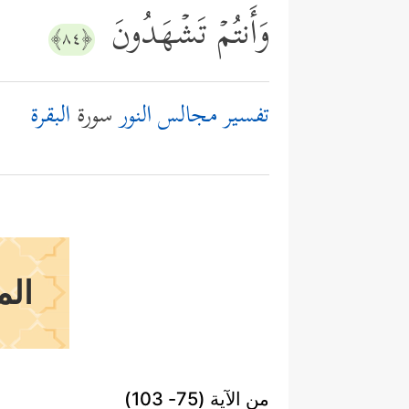
وَأَنتُمۡ تَشۡهَدُونَ
﴿٨٤﴾
تفسير مجالس النور
سورة
البقرة
الم
من الآية (75- 103)