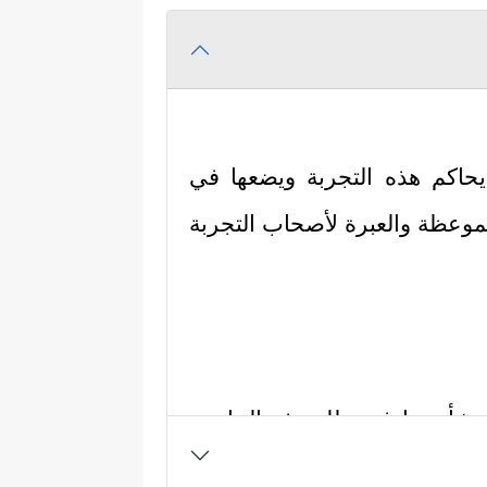
حاكم هذه التجربة ويضعها في
موعظة والعبرة لأصحاب التجربة
 نشأ ونما في ظل هذه الحاضنة
﴿وَمِنۡهُمۡ أُمِّیُّونَ لَا یَعۡلَمُونَ ٱلۡكِتَـٰبَ﴾
ل:
،