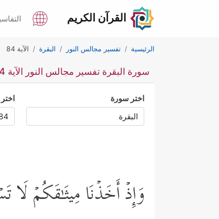
القرآن الكريم
التفاسي
الرئيسية
تفسير مجالس النور
البقرة
الآية 84
سورة البقرة تفسير مجالس النور الآية 84
اختر سورة
اختر 
وَإِذۡ أَخَذۡنَا مِیثَـٰقَكُمۡ لَا تَ