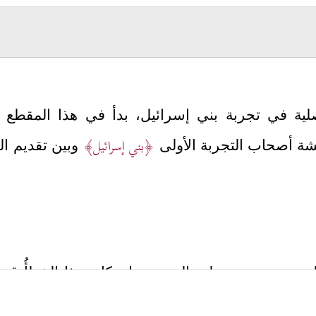
لية في تجربة بني إسرائيل، بدأ في هذا المقطع ي
﴿بني إسرائيل﴾
قشة أصحاب التجربة الأولى
وبين تقديم ال
ه دون تعميمه على الجميع، وإن كان هذا الخطأُ قد
﴿وَقَدۡ كَانَ فَرِیقࣱ مِّنۡهُمۡ یَسۡمَعُونَ كَلَـٰمَ ٱللَّهِ ثُمَّ یُحَرِّفُونَهُۥ﴾
، ويقو