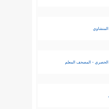
ثَّلَت القيم الدينيَّة الكبرى في
المنشاوي
﴿ذَ ٰ⁠لِكُمۡ وَصَّىٰكُم بِهِۦ﴾
[
الأنعام
:
الخاتمة جاءت مصدِّقةً ومكمِّلةً
الحصري - المصحف المعلم
ه من ناحية أخرى فإنه يلجأ إلى
رُونَ بِبَعۡضࣲۚ فَمَا جَزَاۤءُ مَن یَفۡعَلُ ذَ ٰ⁠لِكَ مِنكُمۡ