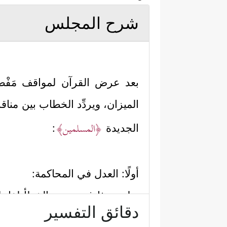
شرح المجلس
بعد عرض القرآن لمواقف مَفْص
الميزان، ويردِّد الخطاب بين منا
﴿المسلمين﴾
الجديدة
:
أولًا: العدل في المحاكمة:
يظهر هذا في نسبة الخطأ لفاعل
دقائق التفسير
الاجتماعية الكبيرة، فتراه يقول: