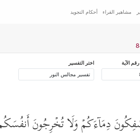
ر
مشاهير القراء
أحكام التجويد
رقم الآية
اختر التفسير
سۡفِكُونَ دِمَاۤءَكُمۡ وَلَا تُخۡرِجُونَ أَنفُسَكُم مِّن