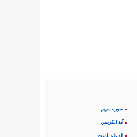
اۤءَ ظُهُورِهِمۡ﴾
.
ۤـؤُلَاۤءِ تَقۡتُلُونَ أَنفُسَكُمۡ﴾
﴿بَل لَّعَنَهُمُ ٱللَّهُ
، و
من أنكرها وتبرَّأَ منها؛ ولذلك
﴿بَلَىٰۚ مَن كَسَبَ سَیِّئَةࣰ وَأَحَـٰطَتۡ بِهِۦ خَطِیۤـَٔتُهُۥ فَأُوْلَــٰۤىِٕكَ أَصۡحَـٰبُ ٱلنَّارِۖ هُمۡ فِیهَا خَـٰلِدُونَ (٨١)
ۡ إِلَّا خِزۡیࣱ فِی ٱلۡحَیَوٰةِ ٱلدُّنۡیَاۖ وَیَوۡمَ ٱلۡقِیَـٰمَةِ
سورة مريم
﴿وَأَن لَّیۡسَ لِلۡإِنسَـٰنِ إِلَّا مَا
،
آية الكرسي
[المدثر: 38]
تمعات البشرية وفق موروثها الثقافي
الدعاء للميت