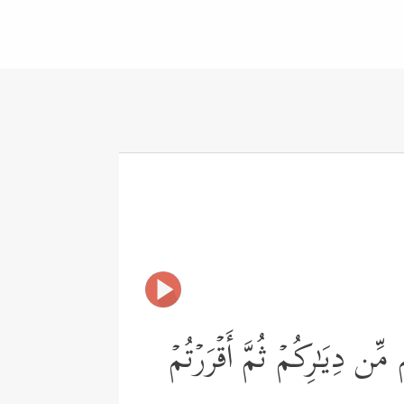
 دِیَـٰرِكُمۡ ثُمَّ أَقۡرَرۡتُمۡ