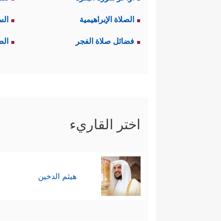
الصلاة الإبراهيمية
الس
الطويل، بحيث يمكن تسجيل العلا
التشخيص القرآني في قوله تعا
فضائل صلاة الفجر
الص
یَعۡلَمُونَ (٧٥)﴾
وهذا ما حصل بالفعل، 
ثالثًا: تحريف الكتاب:
اختر القاريء
﴿فَوَیۡلࣱ لِّلَّذِینَ یَكۡتُبُونَ ٱلۡكِتَـٰبَ بِأَیۡدِیهِمۡ ثُمَّ
الآية نصّ في تحريفهم لنصّ الكت
بها يشهد لهذا التحريف النصِّي
هيثم الدخين
الأصيلة.