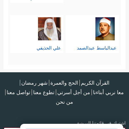
خامسًا: محاكمتهم وفق بنود الميثاق
التفصيليَّة:
وهي موضَّحة كما في الآيات (83، 84،
عبدالباسط عبدالصمد
علي الحذيفي
85):
1- عبادة الله وحده.
2- برُّ الوالدين والإحسان إليهما.
القرآن الكريم
الحج والعمرة
شهر رمضان
﴿ذي القربى﴾
3- صلة الرحم
.
معا نربي أبناءنا
من أجل أسرتي
تطوع معنا
تواصل معنا
من نحن
4- الإحسان إلى اليتامى.
5- الإحسان إلى المساكين.
اشترك في قائمتنا البريدية
6- التعامل الحسن مع كل الناس.