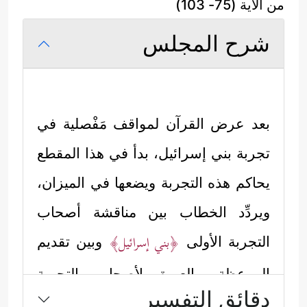
من الآية (75- 103)
شرح المجلس
بعد عرض القرآن لمواقف مَفْصلية في
تجربة بني إسرائيل، بدأ في هذا المقطع
يحاكم هذه التجربة ويضعها في الميزان،
ويردِّد الخطاب بين مناقشة أصحاب
﴿بني إسرائيل﴾
التجربة الأولى
وبين تقديم
الموعظة والعبرة لأصحاب التجربة
دقائق التفسير
﴿المسلمين﴾
الجديدة
: