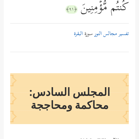
كُنتُم مُّؤۡمِنِینَ
﴿٩١﴾
تفسير مجالس النور
سورة
البقرة
المجلس السادس:
محاكمة ومحاججة