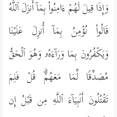
وَإِذَا قِیلَ لَهُمۡ ءَامِنُواْ بِمَاۤ أَنزَلَ ٱللَّهُ
قَالُواْ نُؤۡمِنُ بِمَاۤ أُنزِلَ عَلَیۡنَا
وَیَكۡفُرُونَ بِمَا وَرَاۤءَهُۥ وَهُوَ ٱلۡحَقُّ
مُصَدِّقࣰا لِّمَا مَعَهُمۡۗ قُلۡ فَلِمَ
تَقۡتُلُونَ أَنۢبِیَاۤءَ ٱللَّهِ مِن قَبۡلُ إِن